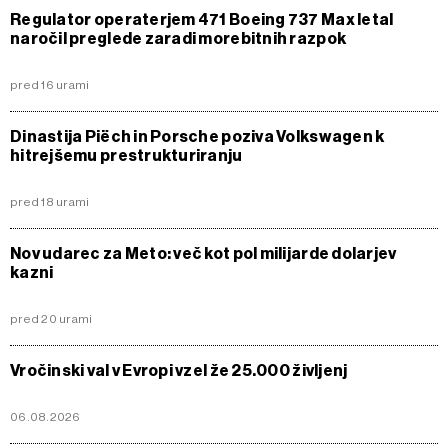
Regulator operaterjem 471 Boeing 737 Max letal
naročil preglede zaradi morebitnih razpok
pred 16 urami
Dinastija Piëch in Porsche poziva Volkswagen k
hitrejšemu prestrukturiranju
pred 18 urami
Nov udarec za Meto: več kot pol milijarde dolarjev
kazni
pred 20 urami
Vročinski val v Evropi vzel že 25.000 življenj
06.08.2026