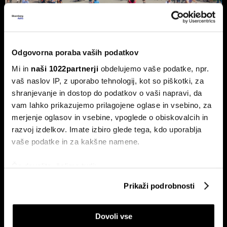
Nemčija voli: Zgodovinsko zmago
AfD in potop Merza lahko prepreči le
Odgovorna poraba vaših podatkov
'slovenski scenarij'
Mi in
naši 1022partnerji
obdelujemo vaše podatke, npr.
Septembra v Saški-Anhalt, Berlinu in Mecklenburg-
vaš naslov IP, z uporabo tehnologij, kot so piškotki, za
Predpomorjanski deželne volitve, ki bodo podale oceno
Merzeve vlade.
shranjevanje in dostop do podatkov o vaši napravi, da
vam lahko prikazujemo prilagojene oglase in vsebino, za
merjenje oglasov in vsebine, vpoglede o obiskovalcih in
razvoj izdelkov. Imate izbiro glede tega, kdo uporablja
vaše podatke in za kakšne namene.
Če dovolite, želimo tudi:
Zbirati informacije o vaši geografski lokaciji, ki so
Prikaži podrobnosti
lahko točni do nekaj metrov
Ceuta maje Schengen;
Pred vmesnimi volitvami v ZDA:
Identificirati napravo z aktivnim preverjanjem
avtoprevoznik Peter Pišek: Če
'Prej smo molili za dež, zdaj za
pride do motenj, lahko samo
geopolitiko'
Dovoli vse
lastnosti (odčitavanje prstnih odtisov)
zapremo