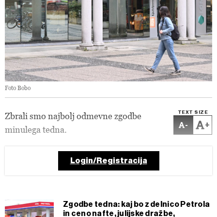
Foto Bobo
TEXT SIZE
Zbrali smo najbolj odmevne zgodbe
-
+
minulega tedna.
Login/Registracija
Zgodbe tedna: kaj bo z delnico Petrola
in ceno nafte, julijske dražbe,