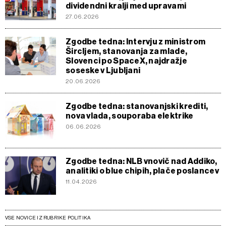
dividendni kralji med upravami
27.06.2026
Zgodbe tedna: Intervju z ministrom
Šircljem, stanovanja za mlade,
Slovenci po SpaceX, najdražje
soseske v Ljubljani
20.06.2026
Zgodbe tedna: stanovanjski krediti,
nova vlada, souporaba elektrike
06.06.2026
Zgodbe tedna: NLB vnovič nad Addiko,
analitiki o blue chipih, plače poslancev
11.04.2026
VSE NOVICE IZ RUBRIKE POLITIKA