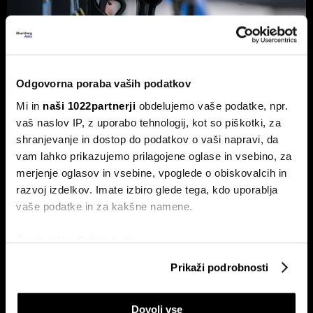
Odgovorna poraba vaših podatkov
Od kod prihaja dizel v Slovenijo in ali
Mi in
naši 1022partnerji
obdelujemo vaše podatke, npr.
bo cena še naprej rasla
vaš naslov IP, z uporabo tehnologij, kot so piškotki, za
shranjevanje in dostop do podatkov o vaši napravi, da
Od začetka leta se je sod surove nafte brent podražil za
več kot 30 odstotkov. A potrošniki na bencinskih črpalkah
vam lahko prikazujemo prilagojene oglase in vsebino, za
ne kupujejo surove nafte, temveč njihove derivate.
merjenje oglasov in vsebine, vpoglede o obiskovalcih in
razvoj izdelkov. Imate izbiro glede tega, kdo uporablja
vaše podatke in za kakšne namene.
Če dovolite, želimo tudi:
Zbirati informacije o vaši geografski lokaciji, ki so
Prikaži podrobnosti
lahko točni do nekaj metrov
Identificirati napravo z aktivnim preverjanjem
Dovoli vse
lastnosti (odčitavanje prstnih odtisov)
ETF-tekma Hrvatov in Slovencev
Nas čaka draga kurilna sezona?