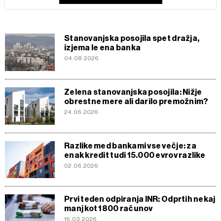
Stanovanjska posojila spet dražja,
izjema le ena banka
04.08.2026
Zelena stanovanjska posojila: Nižje
obrestne mere ali darilo premožnim?
24.06.2026
Razlike med bankami vse večje: za
enak kredit tudi 15.000 evrov razlike
02.06.2026
Prvi teden odpiranja INR: Odprtih nekaj
manj kot 1800 računov
16.03.2026