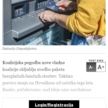
Ilustracija (Depositphotos)
TEXT SIZE
Koalicijska pogodba nove vladne
-
+
koalicije obljublja uvedbo paketa
brezplačnih bančnih storitev. Takšno
pravico imajo na Hrvaškem od začetka tega leta.
Banke, pričakovano, nad idejo niso navdušene.
Login/Registracija