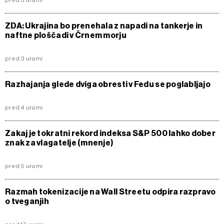
pred 3 urami
ZDA: Ukrajina bo prenehala z napadi na tankerje in
naftne ploščadi v Črnem morju
pred 3 urami
Razhajanja glede dviga obresti v Fedu se poglabljajo
pred 4 urami
Zakaj je tokratni rekord indeksa S&P 500 lahko dober
znak za vlagatelje (mnenje)
pred 5 urami
Razmah tokenizacije na Wall Streetu odpira razpravo
o tveganjih