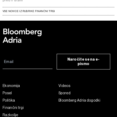
pred 17 urami
VSE NOVICE IZ RUBRIKE FINANČNI TRGI
Naročite se na e-
pismo
Ekonomija
Videos
Posel
Spored
Politika
Bloomberg Adria dogodki
Finančni trgi
Razkošje