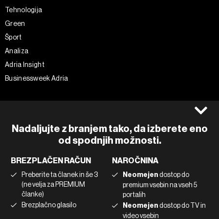
Tehnologija
Green
Šport
Analiza
Adria Insight
Businessweek Adria
Spremljajte nas
Splošni pogoji
Politika zasebnosti
Facebook
Nadaljujte z branjem tako, da izberete eno
Piškotki
Instagram
od spodnjih možnosti.
Impresum
Twitter
BREZPLAČEN RAČUN
NAROČNINA
Marketing
Linkedin
Preberite ta članek in še 3
Neomejen
dostop do
Uporaba umetne inteligence
Tiktok
(ne velja za PREMIUM
premium vsebin na vseh 5
članke)
portalih
Brezplačno glasilo
Neomejen
dostop do TV in
©2022 - 2026 Bloomberg L.P. All Rights Reserved. BLOOMBERG and
video vsebin