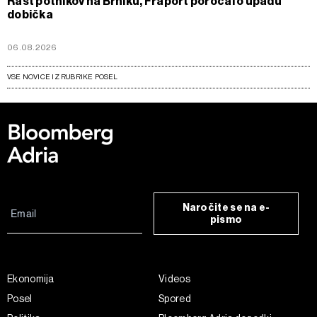
Rast potnikov na Brniku, Fraport poročal o upadu
dobička
06.08.2026
VSE NOVICE IZ RUBRIKE POSEL
Naročite se na e-
pismo
Ekonomija
Videos
Posel
Spored