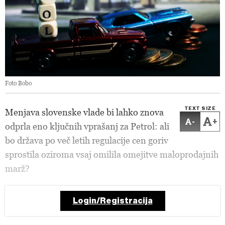
Foto Bobo
TEXT SIZE
Menjava slovenske vlade bi lahko znova
-
+
odprla eno ključnih vprašanj za Petrol: ali
bo država po več letih regulacije cen goriv
sprostila oziroma vsaj omilila omejitve maloprodajnih
marž?
Login/Registracija