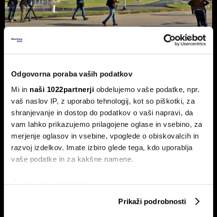
NEK predvidoma jutri v zmanjšanje
delovanja, lahko sledi ustavitev - kaj
Odgovorna poraba vaših podatkov
pravi Gorazd Pfeifer, NEK
Mi in
naši 1022partnerji
obdelujemo vaše podatke, npr.
Slovenska nuklearka predvidoma jutri ponoči v zmanjšanje
vaš naslov IP, z uporabo tehnologij, kot so piškotki, za
delovanja, v naslednjih treh ali štirih dneh pa bodo po vsej
verjetnosti reaktor morali ustaviti.
shranjevanje in dostop do podatkov o vaši napravi, da
vam lahko prikazujemo prilagojene oglase in vsebino, za
merjenje oglasov in vsebine, vpoglede o obiskovalcih in
razvoj izdelkov. Imate izbiro glede tega, kdo uporablja
vaše podatke in za kakšne namene.
Če dovolite, želimo tudi:
Zbirati informacije o vaši geografski lokaciji, ki so
Prikaži podrobnosti
lahko točni do nekaj metrov
BMW in Stellantis z varčevanjem
"Čas za spremembe v podjetjih