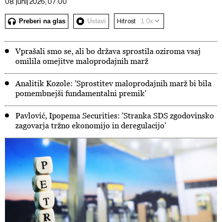
08. junij 2026, 07:00
Preberi na glas
Ustavi
Hitrost
Vprašali smo se, ali bo država sprostila oziroma vsaj
omilila omejitve maloprodajnih marž
Analitik Kozole: 'Sprostitev maloprodajnih marž bi bila
pomembnejši fundamentalni premik'
Pavlović, Ipopema Securities: 'Stranka SDS zgodovinsko
zagovarja tržno ekonomijo in deregulacijo'