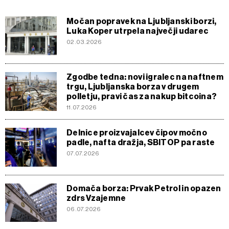
Močan popravek na Ljubljanski borzi,
Luka Koper utrpela največji udarec
02.03.2026
Zgodbe tedna: novi igralec na naftnem
trgu, Ljubljanska borza v drugem
polletju, pravi čas za nakup bitcoina?
11.07.2026
Delnice proizvajalcev čipov močno
padle, nafta dražja, SBITOP pa raste
07.07.2026
Domača borza: Prvak Petrol in opazen
zdrs Vzajemne
06.07.2026