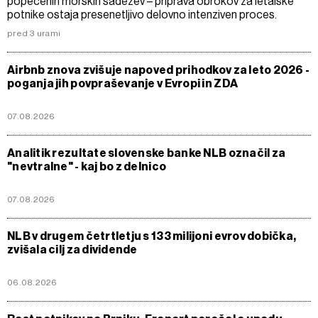
popečenih morskih sadežev – priprava obrokov za letalske
potnike ostaja presenetljivo delovno intenziven proces.
pred 3 urami
Airbnb znova zvišuje napoved prihodkov za leto 2026 -
poganja jih povpraševanje v Evropi in ZDA
07.08.2026
Analitik rezultate slovenske banke NLB označil za
"nevtralne" - kaj bo z delnico
07.08.2026
NLB v drugem četrtletju s 133 milijoni evrov dobička,
zvišala cilj za dividende
06.08.2026