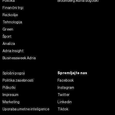
Politika
Bloomberg Adria dogodki
Finančni trgi
Razkošje
Tehnologija
Green
Šport
Analiza
Adria Insight
Businessweek Adria
Spremljajte nas
Splošni pogoji
Politika zasebnosti
Facebook
Piškotki
Instagram
Impresum
Twitter
Marketing
Linkedin
Uporaba umetne inteligence
Tiktok