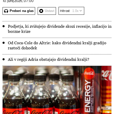
10. junij 2026, 07:00
Preberi na glas
Ustavi
Hitrost
Podjetja, ki zvišujejo dividende skozi recesije, inflacijo in
borzne krize
Od Coca-Cole do Altrie: kako dividendni kralji gradijo
rastoči dohodek
Ali v regiji Adria obstajajo dividendni kralji?