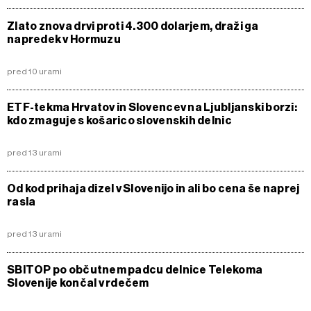
Zlato znova drvi proti 4.300 dolarjem, draži ga
napredek v Hormuzu
pred 10 urami
ETF-tekma Hrvatov in Slovencev na Ljubljanski borzi:
kdo zmaguje s košarico slovenskih delnic
pred 13 urami
Od kod prihaja dizel v Slovenijo in ali bo cena še naprej
rasla
pred 13 urami
SBITOP po občutnem padcu delnice Telekoma
Slovenije končal v rdečem