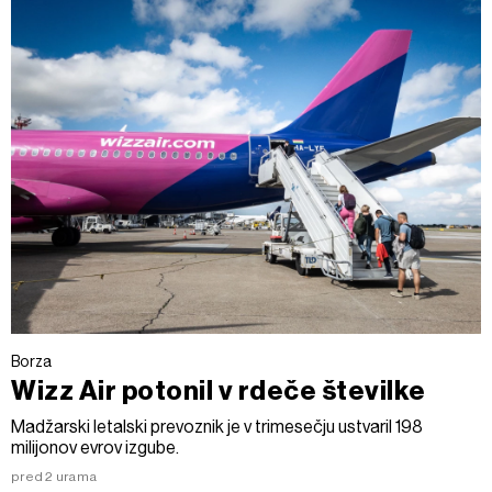
Borza
Wizz Air potonil v rdeče številke
Madžarski letalski prevoznik je v trimesečju ustvaril 198
milijonov evrov izgube.
pred 2 urama