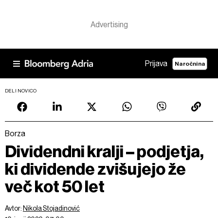
Prijava
Naročnina
DELI NOVICO
Borza
Dividendni kralji – podjetja,
ki dividende zvišujejo že
več kot 50 let
Avtor:
Nikola Stojadinović