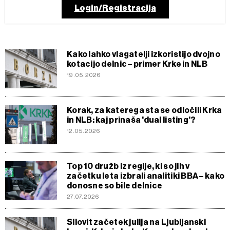
Login/Registracija
Kako lahko vlagatelji izkoristijo dvojno
kotacijo delnic – primer Krke in NLB
19.05.2026
Korak, za katerega sta se odločili Krka
in NLB: kaj prinaša 'dual listing'?
12.05.2026
Top 10 družb iz regije, ki so jih v
začetku leta izbrali analitiki BBA – kako
donosne so bile delnice
27.07.2026
Silovit začetek julija na Ljubljanski