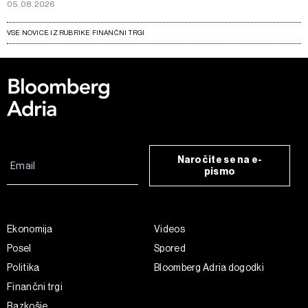
05.08.2026
VSE NOVICE IZ RUBRIKE FINANČNI TRGI
Naročite se na e-
pismo
Ekonomija
Videos
Posel
Spored
Politika
Bloomberg Adria dogodki
Finančni trgi
Razkošje