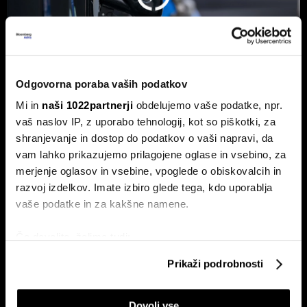
Odgovorna poraba vaših podatkov
Mi in
naši 1022partnerji
obdelujemo vaše podatke, npr.
Od kod prihaja dizel v Slovenijo in ali
vaš naslov IP, z uporabo tehnologij, kot so piškotki, za
bo cena še naprej rasla
shranjevanje in dostop do podatkov o vaši napravi, da
vam lahko prikazujemo prilagojene oglase in vsebino, za
Od začetka leta se je sod surove nafte brent podražil za
več kot 30 odstotkov. A potrošniki na bencinskih črpalkah
merjenje oglasov in vsebine, vpoglede o obiskovalcih in
ne kupujejo surove nafte, temveč njihove derivate.
razvoj izdelkov. Imate izbiro glede tega, kdo uporablja
vaše podatke in za kakšne namene.
Če dovolite, želimo tudi:
Zbirati informacije o vaši geografski lokaciji, ki so
Prikaži podrobnosti
lahko točni do nekaj metrov
Identificirati napravo z aktivnim preverjanjem
Dovoli vse
lastnosti (odčitavanje prstnih odtisov)