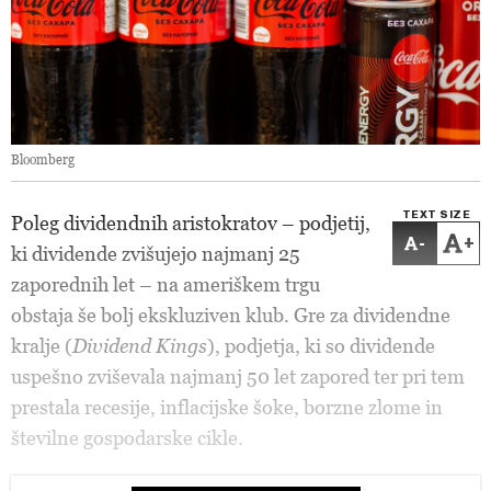
Bloomberg
TEXT SIZE
Poleg dividendnih aristokratov – podjetij,
-
+
ki dividende zvišujejo najmanj 25
zaporednih let – na ameriškem trgu
obstaja še bolj ekskluziven klub. Gre za dividendne
kralje (
Dividend Kings
), podjetja, ki so dividende
uspešno zviševala najmanj 50 let zapored ter pri tem
prestala recesije, inflacijske šoke, borzne zlome in
številne gospodarske cikle.