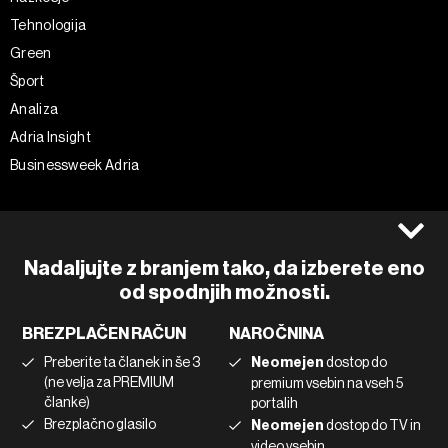
Tehnologija
Green
Šport
Analiza
Adria Insight
Businessweek Adria
Spremljajte nas
Splošni pogoji
Politika zasebnosti
Facebook
Nadaljujte z branjem tako, da izberete eno
Piškotki
Instagram
od spodnjih možnosti.
Impresum
Twitter
BREZPLAČEN RAČUN
NAROČNINA
Marketing
Linkedin
Preberite ta članek in še 3
Neomejen
dostop do
Uporaba umetne inteligence
Tiktok
(ne velja za PREMIUM
premium vsebin na vseh 5
članke)
portalih
Brezplačno glasilo
Neomejen
dostop do TV in
©2022 - 2026 Bloomberg L.P. All Rights Reserved. BLOOMBERG and
video vsebin