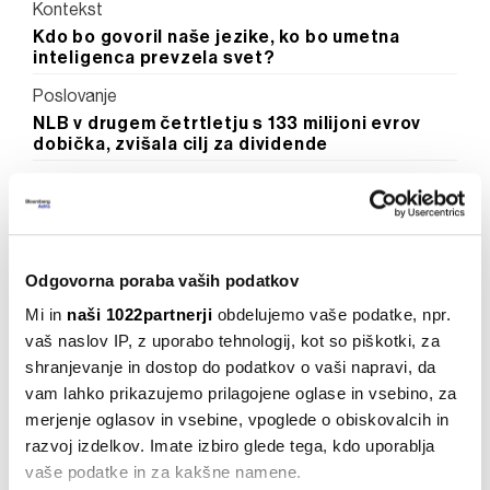
Kontekst
Kdo bo govoril naše jezike, ko bo umetna
inteligenca prevzela svet?
Poslovanje
NLB v drugem četrtletju s 133 milijoni evrov
dobička, zvišala cilj za dividende
Poslovanje
Rast potnikov na Brniku, Fraport poročal o
upadu dobička
Zadnje novice
Odgovorna poraba vaših podatkov
Mi in
naši 1022partnerji
obdelujemo vaše podatke, npr.
vaš naslov IP, z uporabo tehnologij, kot so piškotki, za
shranjevanje in dostop do podatkov o vaši napravi, da
vam lahko prikazujemo prilagojene oglase in vsebino, za
merjenje oglasov in vsebine, vpoglede o obiskovalcih in
DOGODKI
razvoj izdelkov. Imate izbiro glede tega, kdo uporablja
vaše podatke in za kakšne namene.