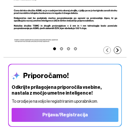
Priporočamo!
Odkrijte prilagojena priporočila vsebine,
nastala z močjo umetne inteligence!
To orodje je na voljo le registriranim uporabnikom.
Prijava/Registracija