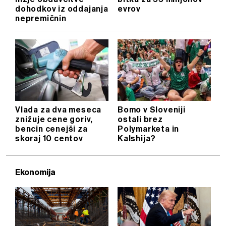
dohodkov iz oddajanja
evrov
nepremičnin
Vlada za dva meseca
Bomo v Sloveniji
znižuje cene goriv,
ostali brez
bencin cenejši za
Polymarketa in
skoraj 10 centov
Kalshija?
Ekonomija