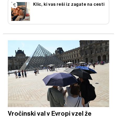
Klic, ki vas reši iz zagate na cesti
Vročinski val v Evropi vzel že