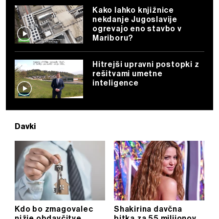
Kako lahko knjižnice
nekdanje Jugoslavije
ogrevajo eno stavbo v
Mariboru?
Hitrejši upravni postopki z
rešitvami umetne
inteligence
Davki
Kdo bo zmagovalec
Shakirina davčna
nižje obdavčitve
bitka za 55 milijonov