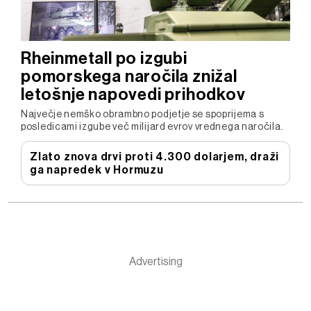
Rheinmetall po izgubi
pomorskega naročila znižal
letošnje napovedi prihodkov
Največje nemško obrambno podjetje se spoprijema s
posledicami izgube več milijard evrov vrednega naročila.
Zlato znova drvi proti 4.300 dolarjem, draži
ga napredek v Hormuzu