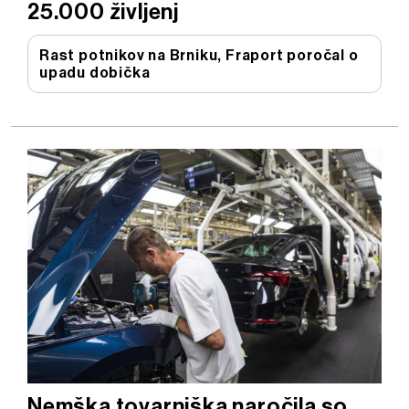
25.000 življenj
Rast potnikov na Brniku, Fraport poročal o
upadu dobička
Nemška tovarniška naročila so