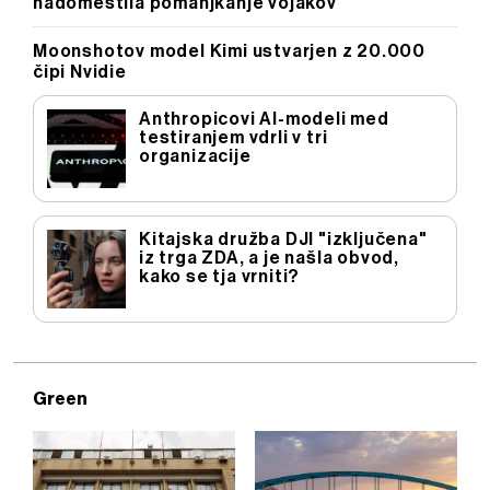
nadomestila pomanjkanje vojakov
Moonshotov model Kimi ustvarjen z 20.000
čipi Nvidie
Anthropicovi AI-modeli med
testiranjem vdrli v tri
organizacije
Kitajska družba DJI "izključena"
iz trga ZDA, a je našla obvod,
kako se tja vrniti?
Green