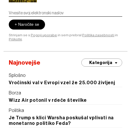
+ Naročite se
Strinjam se s
Pogoji uporabe
in sem prebral
Politika zasebnosti
in
Piškotki
.
Najnovejše
Kategorija
Splošno
Vročinski val v Evropi vzel že 25.000 življenj
Borza
Wizz Air potonil v rdeče številke
Politika
Je Trump s klici Warsha poskušal vplivati na
monetarno politiko Feda?