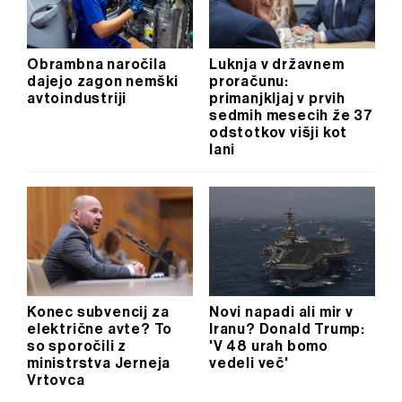
Obrambna naročila
Luknja v državnem
dajejo zagon nemški
proračunu:
avtoindustriji
primanjkljaj v prvih
sedmih mesecih že 37
odstotkov višji kot
lani
Konec subvencij za
Novi napadi ali mir v
električne avte? To
Iranu? Donald Trump:
so sporočili z
'V 48 urah bomo
ministrstva Jerneja
vedeli več'
Vrtovca