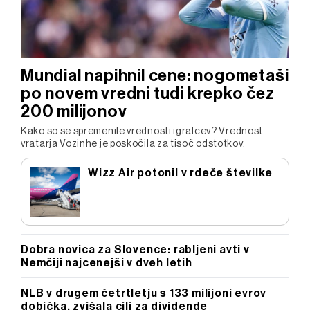
Mundial napihnil cene: nogometaši
po novem vredni tudi krepko čez
200 milijonov
Kako so se spremenile vrednosti igralcev? Vrednost
vratarja Vozinhe je poskočila za tisoč odstotkov.
Wizz Air potonil v rdeče številke
Dobra novica za Slovence: rabljeni avti v
Nemčiji najcenejši v dveh letih
NLB v drugem četrtletju s 133 milijoni evrov
dobička, zvišala cilj za dividende