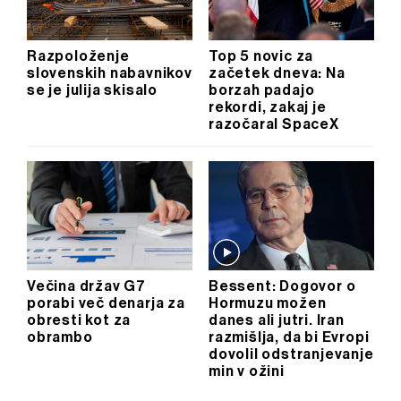
Razpoloženje
Top 5 novic za
slovenskih nabavnikov
začetek dneva: Na
se je julija skisalo
borzah padajo
rekordi, zakaj je
razočaral SpaceX
Večina držav G7
Bessent: Dogovor o
porabi več denarja za
Hormuzu možen
obresti kot za
danes ali jutri. Iran
obrambo
razmišlja, da bi Evropi
dovolil odstranjevanje
min v ožini