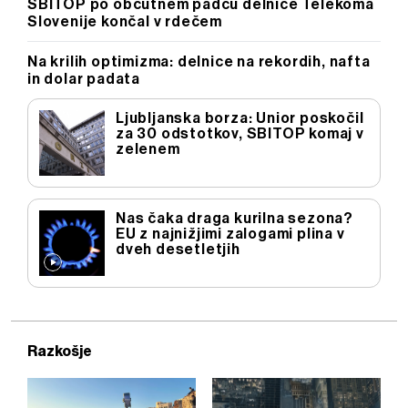
SBITOP po občutnem padcu delnice Telekoma
Slovenije končal v rdečem
Na krilih optimizma: delnice na rekordih, nafta
in dolar padata
Ljubljanska borza: Unior poskočil
za 30 odstotkov, SBITOP komaj v
zelenem
Nas čaka draga kurilna sezona?
EU z najnižjimi zalogami plina v
dveh desetletjih
Razkošje