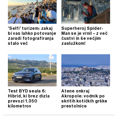
'Selfi' turizem: zakaj
Superheroj Spider-
bi vas lahko potovanje
Man se je vrnil – z več
zaradi fotografiranja
čustvi in še večjim
stalo več
zaslužkom!
Test BYD seala 6:
Atene onkraj
Hibrid, ki brez dizla
Akropole: vodnik po
prevozi 1.350
skritih kotičkih grške
kilometrov
prestolnice