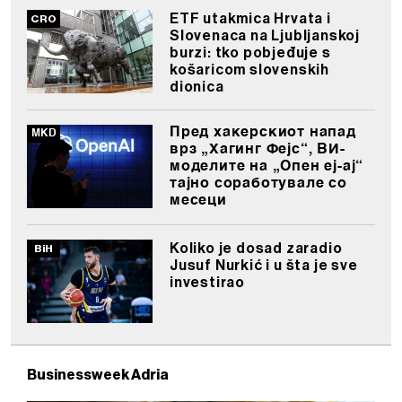
ETF utakmica Hrvata i
Slovenaca na Ljubljanskoj
burzi: tko pobjeđuje s
košaricom slovenskih
dionica
Пред хакерскиот напад
врз „Хагинг Фејс“, ВИ-
моделите на „Опен еј-ај“
тајно соработувале со
месеци
Koliko je dosad zaradio
Jusuf Nurkić i u šta je sve
investirao
Businessweek Adria