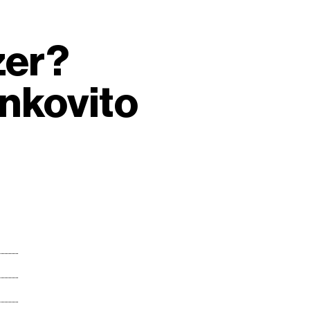
zer?
inkovito