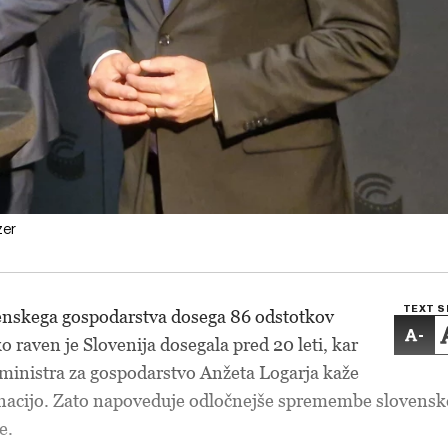
zer
TEXT S
enskega gospodarstva dosega 86 odstotkov
-
 raven je Slovenija dosegala pred 20 leti, kar
ministra za gospodarstvo Anžeta Logarja kaže
gnacijo. Zato napoveduje odločnejše spremembe slovensk
e.