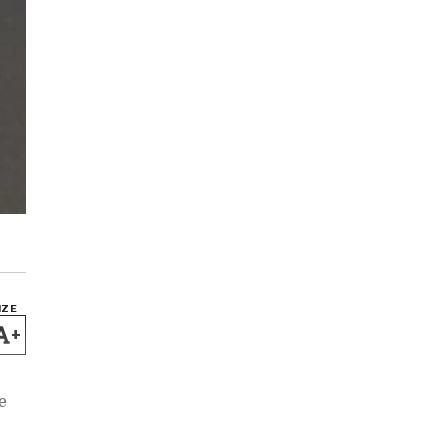
IZE
+
e