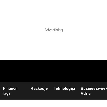
Finančni
Razkošje
Tehnologija
Businesswee
trgi
Adria