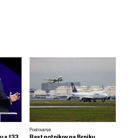
Poslovanje
u s 133
Rast potnikov na Brniku,