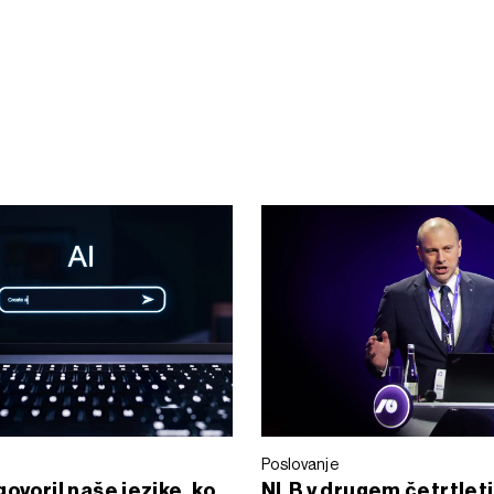
Poslovanje
govoril naše jezike, ko
NLB v drugem četrtletj