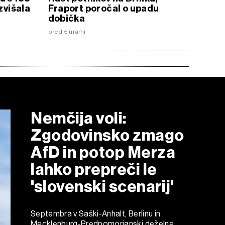
zvišala
Fraport poročal o upadu
dobička
pred 5 urami
Nemčija voli:
Zgodovinsko zmago
AfD in potop Merza
lahko prepreči le
'slovenski scenarij'
Septembra v Saški-Anhalt, Berlinu in
Mecklenburg-Predpomorjanski deželne