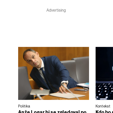
Politika
Kontekst
Anže Logar bi se zgledoval po
Kdo bo 