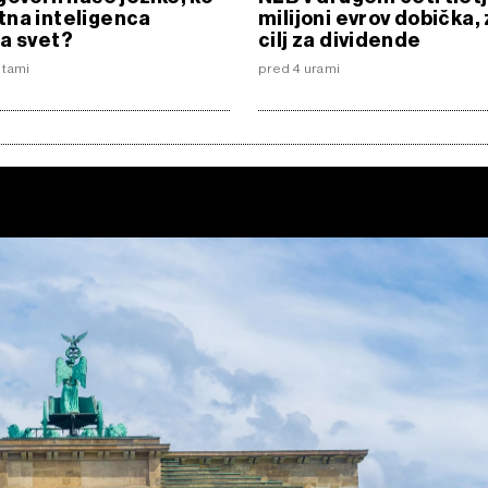
na inteligenca
milijoni evrov dobička, 
a svet?
cilj za dividende
utami
pred 4 urami