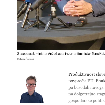
Gospodarski minister Anže Logar in zunanji minister Tone Kaj
Urban Červek
Produktivnost slov
povprečja EU. Enako
po besedah novega 
na dolgotrajno sta
gospodarske politik