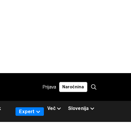
Prijava
Naročnina
k
Več
Slovenija
Expert