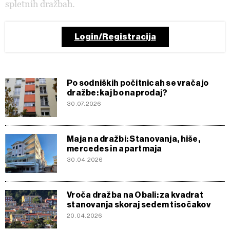
spletnih dražbah.
Login/Registracija
Po sodniških počitnicah se vračajo
dražbe: kaj bo naprodaj?
30.07.2026
Maja na dražbi: Stanovanja, hiše,
mercedes in apartmaja
30.04.2026
Vroča dražba na Obali: za kvadrat
stanovanja skoraj sedem tisočakov
20.04.2026