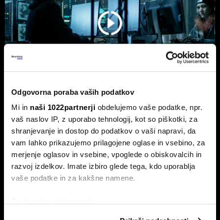
Odgovorna poraba vaših podatkov
Mi in
naši 1022partnerji
obdelujemo vaše podatke, npr.
Top 5 novic za začetek dneva: nov
vaš naslov IP, z uporabo tehnologij, kot so piškotki, za
val kibernetskih napadov na Wall
shranjevanje in dostop do podatkov o vaši napravi, da
Streetu
vam lahko prikazujemo prilagojene oglase in vsebino, za
To so najpomembnejše poslovne novice za začetek dneva.
merjenje oglasov in vsebine, vpoglede o obiskovalcih in
razvoj izdelkov. Imate izbiro glede tega, kdo uporablja
vaše podatke in za kakšne namene.
Če dovolite, želimo tudi:
Zbirati informacije o vaši geografski lokaciji, ki so