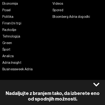
Ekonomija
Videos
Posel
Spored
Politika
Bloomberg Adria dogodki
Finančni trgi
Razkošje
Tehnologija
Green
Šport
Analiza
Adria Insight
Businessweek Adria
Spremljajte nas
Splošni pogoji
Politika zasebnosti
Facebook
Nadaljujte z branjem tako, da izberete eno
Piškotki
Instagram
od spodnjih možnosti.
Impresum
Twitter