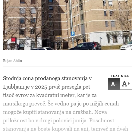
Bojan Ahlin
TEXT SIZE
Srednja cena prodanega stanovanja v
-
+
Ljubljani je v 2025 prvič presegla pet
tisoč evrov za kvadratni meter, kar je za
marsikoga preveč. Še vedno pa je po nižjih cenah
mogoče kupiti stanovanja na dražbah. Nova
priložnost bo v drugi polovici junija. Posebnost:
stanovanja ne boste kupovali na eni, temveč na dveh