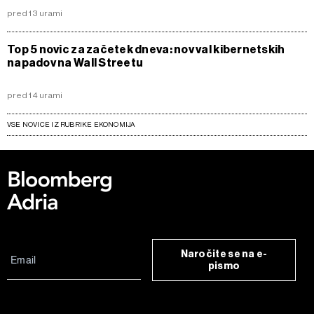
pred 13 urami
Top 5 novic za začetek dneva: nov val kibernetskih
napadov na Wall Streetu
pred 14 urami
VSE NOVICE IZ RUBRIKE EKONOMIJA
Naročite se na e-
pismo