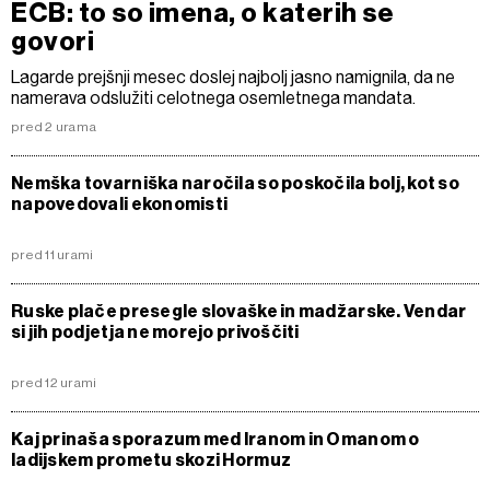
ECB: to so imena, o katerih se
govori
Lagarde prejšnji mesec doslej najbolj jasno namignila, da ne
namerava odslužiti celotnega osemletnega mandata.
pred 2 urama
Nemška tovarniška naročila so poskočila bolj, kot so
napovedovali ekonomisti
pred 11 urami
Ruske plače presegle slovaške in madžarske. Vendar
si jih podjetja ne morejo privoščiti
pred 12 urami
Kaj prinaša sporazum med Iranom in Omanom o
ladijskem prometu skozi Hormuz