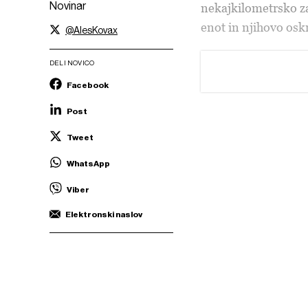
Novinar
nekajkilometrsko za
enot in njihovo os
@AlesKovax
DELI NOVICO
Facebook
Post
Tweet
WhatsApp
Viber
Elektronski naslov