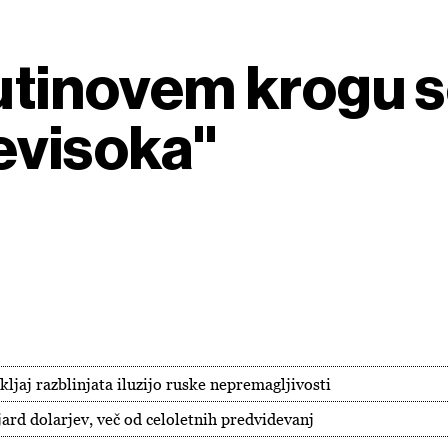
utinovem krogu so
evisoka"
ljaj razblinjata iluzijo ruske nepremagljivosti
jard dolarjev, več od celoletnih predvidevanj