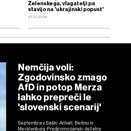
Zelenskega, vlagatelji pa
stavijo na 'ukrajinski popust'
23.07.2026
Nemčija voli:
Zgodovinsko zmago
AfD in potop Merza
lahko prepreči le
'slovenski scenarij'
Septembra v Saški-Anhalt, Berlinu in
Mecklenburg-Predpomorjanski deželne