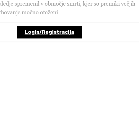
ledje spremenil v območje smrti, kjer so premiki večjih
krbovanje močno oteženi.
Login/Registracija