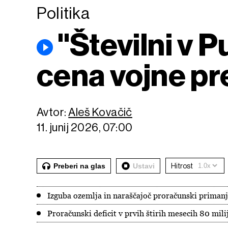
Politika
"Številni v P
cena vojne pr
Avtor:
Aleš Kovačič
11. junij 2026, 07:00
Preberi na glas
Ustavi
Hitrost
Izguba ozemlja in naraščajoč proračunski primanjk
Proračunski deficit v prvih štirih mesecih 80 mili