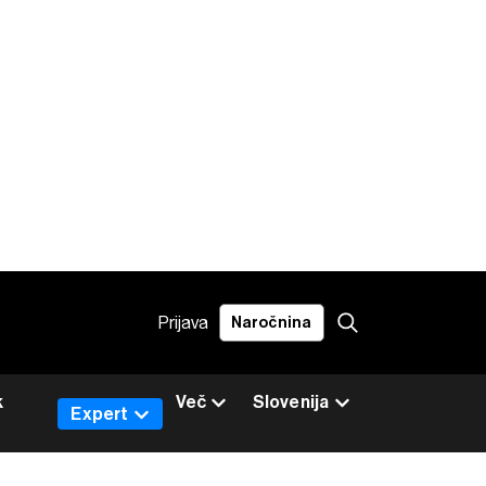
Prijava
Naročnina
k
Več
Slovenija
Expert