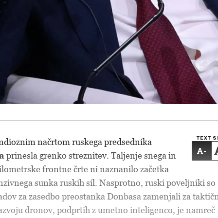
TEXT S
ndioznim načrtom ruskega predsednika
-
a
prinesla grenko streznitev. Taljenje snega in
ilometrske frontne črte ni naznanilo začetka
nzivnega sunka ruskih sil. Nasprotno, ruski poveljniki so
adov za zasedbo preostanka Donbasa zamenjali za taktičn
zvoju dronov, podprtih z umetno inteligenco, je namreč