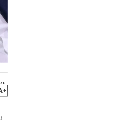
IZE
+
i