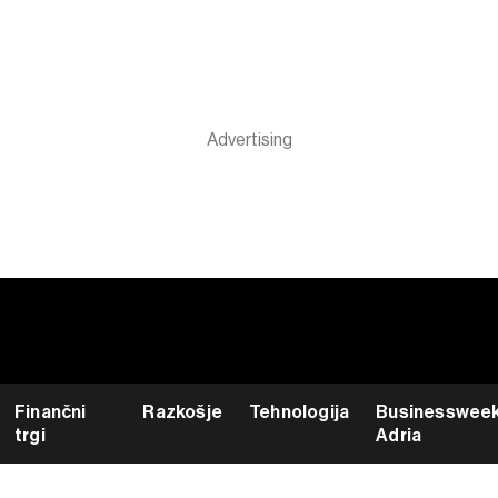
Finančni
Razkošje
Tehnologija
Businesswee
trgi
Adria