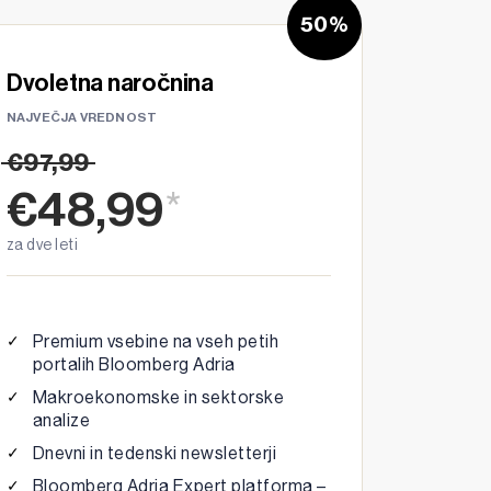
50%
Dvoletna naročnina
NAJVEČJA VREDNOST
€97,99
€48,99
*
za dve leti
Premium vsebine na vseh petih
portalih Bloomberg Adria
Makroekonomske in sektorske
analize
Dnevni in tedenski newsletterji
Bloomberg Adria Expert platforma –