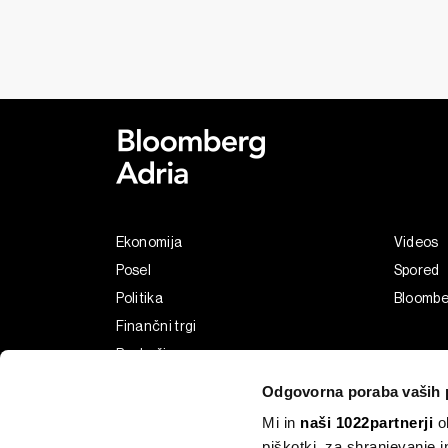
Ekonomija
Videos
Posel
Spored
Politika
Bloombe
Finančni trgi
Razkošje
Tehnologija
Odgovorna poraba vaših 
Green
Mi in
naši 1022partnerji
ob
Šport
piškotki, za shranjevanje 