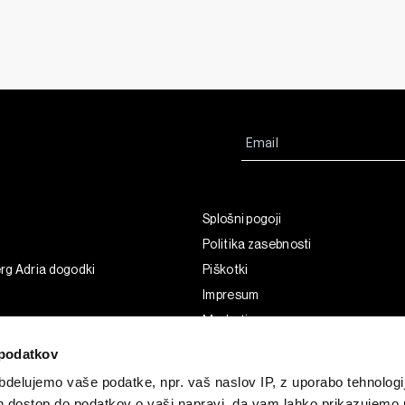
Splošni pogoji
Politika zasebnosti
rg Adria dogodki
Piškotki
Impresum
Marketing
Uporaba umetne inteligence
podatkov
delujemo vaše podatke, npr. vaš naslov IP, z uporabo tehnologij
in dostop do podatkov o vaši napravi, da vam lahko prikazujemo 