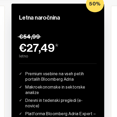
50%
Letna naročnina
NAJBOLJ PRILJUBLJENA IZBIRA
€54,99
€27,49
*
letno
Premium vsebine na vseh petih
portalih Bloomberg Adria
Makroekonomske in sektorske
analize
Dnevni in tedenski pregledi (e-
novice)
Platforma Bloomberg Adria Expert –