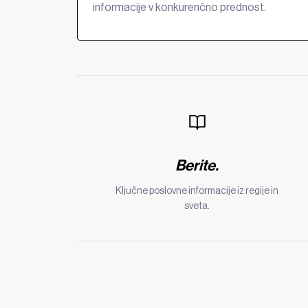
informacije v konkurenčno prednost.
Berite.
Ključne poslovne informacije iz regije in
sveta.