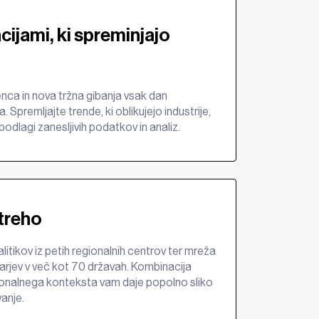
cijami, ki spreminjajo
enca in nova tržna gibanja vsak dan
 Spremljajte trende, ki oblikujejo industrije,
podlagi zanesljivih podatkov in analiz.
treho
litikov iz petih regionalnih centrov ter mreža
rjev v več kot 70 državah. Kombinacija
gionalnega konteksta vam daje popolno sliko
vanje.