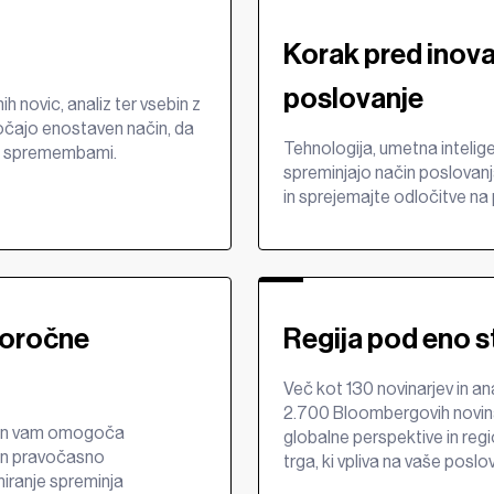
Korak pred inova
poslovanje
ih novic, analiz ter vsebin z
čajo enostaven način, da
Tehnologija, umetna intelig
mi spremembami.
spreminjajo način poslovanja.
in sprejemajte odločitve na 
goročne
Regija pod eno s
Več kot 130 novinarjev in ana
2.700 Bloombergovih novina
bin vam omogoča
globalne perspektive in re
in pravočasno
trga, ki vpliva na vaše poslo
iranje spreminja