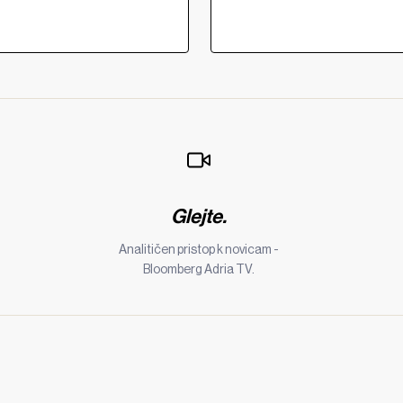
Glejte.
Analitičen pristop k novicam -
Bloomberg Adria TV.