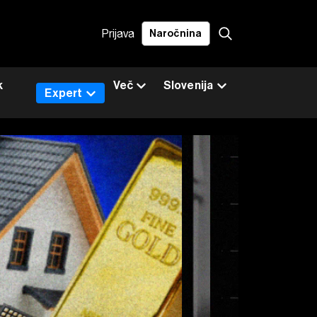
Prijava
Naročnina
k
Več
Slovenija
Expert