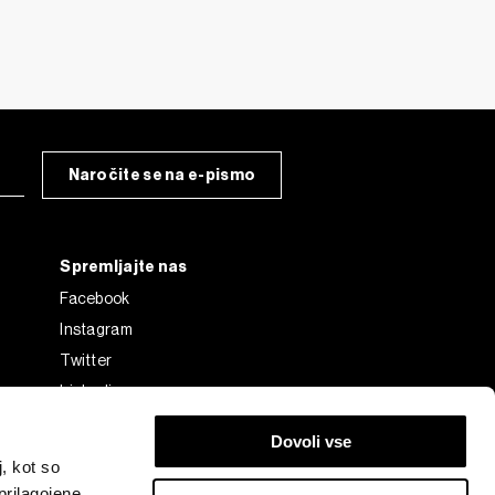
Naročite se na e-pismo
Spremljajte nas
Facebook
Instagram
Twitter
Linkedin
Tiktok
Dovoli vse
, kot so
prilagojene