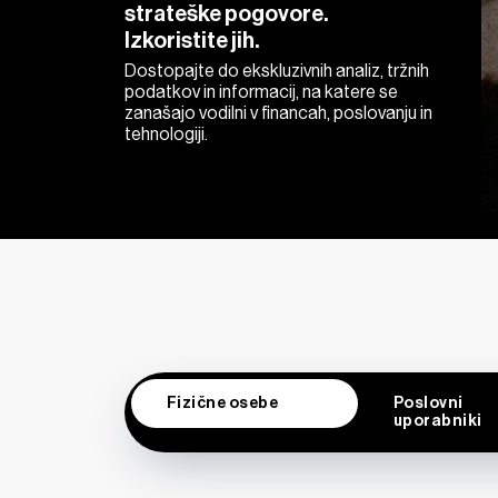
strateške pogovore.
Izkoristite jih.
Dostopajte do ekskluzivnih analiz, tržnih
podatkov in informacij, na katere se
zanašajo vodilni v financah, poslovanju in
tehnologiji.
Fizične osebe
Poslovni
uporabniki