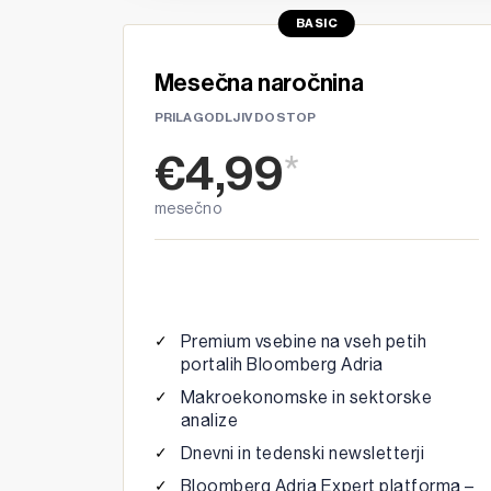
BASIC
Mesečna naročnina
PRILAGODLJIV DOSTOP
€4,99
*
mesečno
Premium vsebine na vseh petih
portalih Bloomberg Adria
Makroekonomske in sektorske
analize
Dnevni in tedenski newsletterji
Bloomberg Adria Expert platforma –