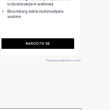
izobraževanja in webinarji
Bloomberg Adria multimedijske
vsebine
NAROČITE SE
* Davek je vključen v ceno.