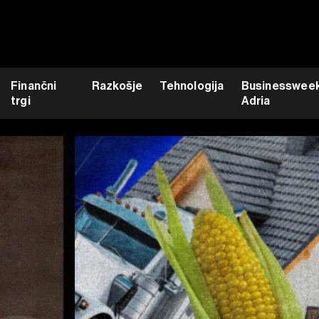
Finančni
Razkošje
Tehnologija
Businesswee
trgi
Adria