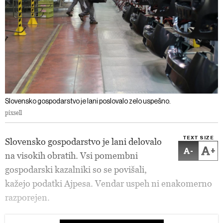
Slovensko gospodarstvo je lani poslovalo zelo uspešno.
pixsell
TEXT SIZE
Slovensko gospodarstvo je lani delovalo
-
+
na visokih obratih. Vsi pomembni
gospodarski kazalniki so se povišali,
kažejo podatki Ajpesa. Vendar uspeh ni enakomerno
razporejen.