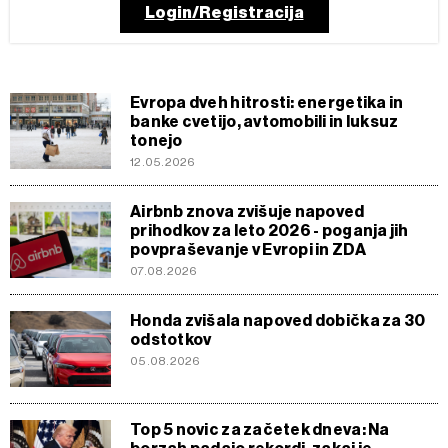
Login/Registracija
Evropa dveh hitrosti: energetika in
banke cvetijo, avtomobili in luksuz
tonejo
12.05.2026
Airbnb znova zvišuje napoved
prihodkov za leto 2026 - poganja jih
povpraševanje v Evropi in ZDA
07.08.2026
Honda zvišala napoved dobička za 30
odstotkov
05.08.2026
Top 5 novic za začetek dneva: Na