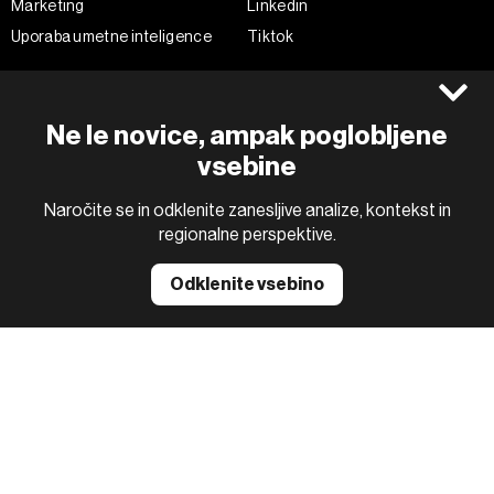
Marketing
Linkedin
Uporaba umetne inteligence
Tiktok
©2022 - 2026 Bloomberg L.P. All Rights Reserved. BLOOMBERG and
Ne le novice, ampak poglobljene
the BLOOMBERG logo are registered trademarks and service marks of
Bloomberg Finance L.P. or its subsidiaries, displayed with permission
vsebine
Bloomberg Adria is a Mtel Swiss SA Property
News CMS by Cubes
Naročite se in odklenite zanesljive analize, kontekst in
regionalne perspektive.
Odklenite vsebino