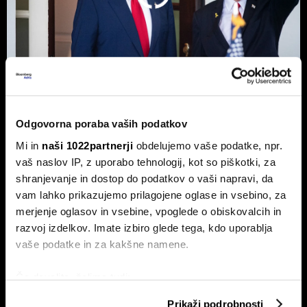
Top 5 novic za začetek dneva:
Odgovorna poraba vaših podatkov
Odpiranje Hormuške ožine, a ne za
Mi in
naši 1022partnerji
obdelujemo vaše podatke, npr.
ZDA in Izrael?
vaš naslov IP, z uporabo tehnologij, kot so piškotki, za
To so prve novice dneva.
shranjevanje in dostop do podatkov o vaši napravi, da
vam lahko prikazujemo prilagojene oglase in vsebino, za
merjenje oglasov in vsebine, vpoglede o obiskovalcih in
razvoj izdelkov. Imate izbiro glede tega, kdo uporablja
vaše podatke in za kakšne namene.
Če dovolite, želimo tudi:
Zbirati informacije o vaši geografski lokaciji, ki so
Prikaži podrobnosti