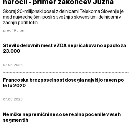
naročil - primer zakoncev Južna
Skoraj 20-milijonski posel z delnicami Telekoma Slovenije je
med najvrednejšimi posli s svežnji s slovenskimi delnicami v
zadnjih petih letih.
pred 19 urami
Število delovnih mest v ZDA nepričakovano upadlo za
23.000
07.08.2026
Francoska brezposelnost dosegla najvišjo raven po
letu 2020
07.08.2026
Nemške nepremičnine so se realno pocenile v vseh
segmentih