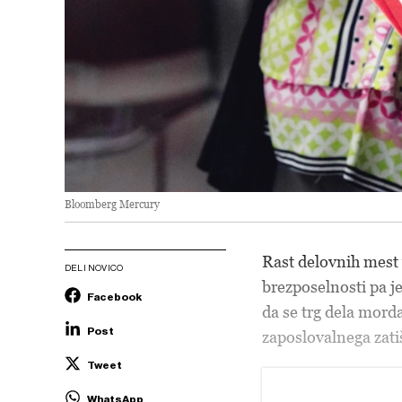
Bloomberg Mercury
Rast delovnih mest 
DELI NOVICO
brezposelnosti pa je
Facebook
da se trg dela mord
Post
zaposlovalnega zati
Tweet
WhatsApp