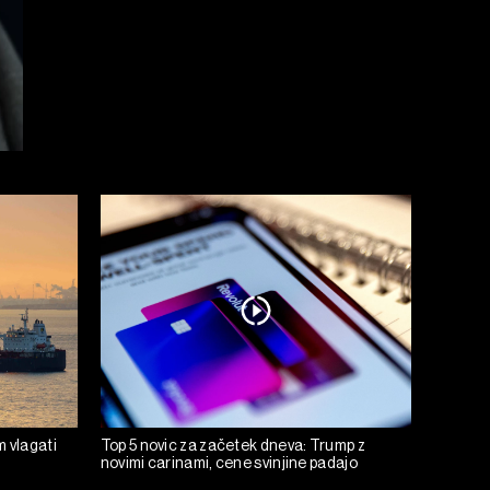
m vlagati
Top 5 novic za začetek dneva: Trump z
novimi carinami, cene svinjine padajo