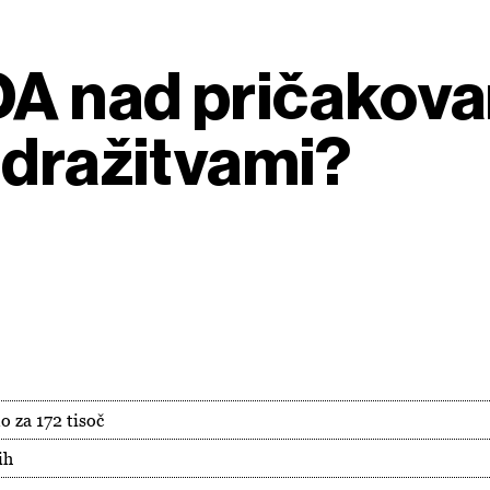
DA nad pričakovan
odražitvami?
o za 172 tisoč
ih