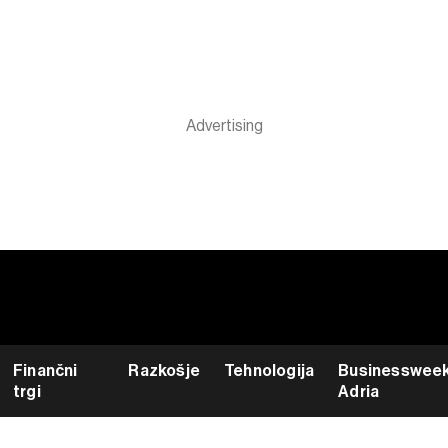
Finančni
Razkošje
Tehnologija
Businesswee
trgi
Adria