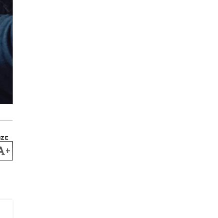
IZE
+