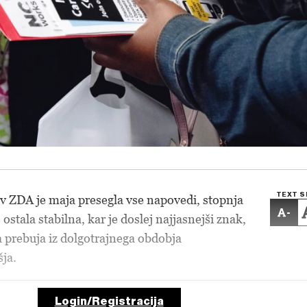
TEXT S
v ZDA je maja presegla vse napovedi, stopnja
-
 ostala stabilna, kar je doslej najjasnejši znak,
a prebuja iz dolgotrajnega obdobja
šja.
Login/Registracija