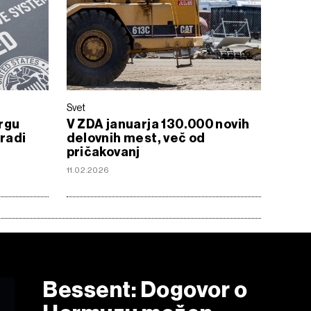
Svet
trgu
V ZDA januarja 130.000 novih
aradi
delovnih mest, več od
pričakovanj
11.02.2026
Bessent: Dogovor o