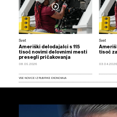
Svet
Svet
Ameriški delodajalci s 115
Amerišk
tisoč novimi delovnimi mesti
tisoč z
presegli pričakovanja
08.05.2026
03.04.202
VSE NOVICE IZ RUBRIKE EKONOMIJA