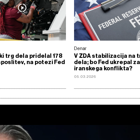
Denar
i trg dela pridelal 178
V ZDA stabilizacija na 
aposlitev, na potezi Fed
dela; bo Fed ukrepal z
iranskega konflikta?
6
05.03.2026