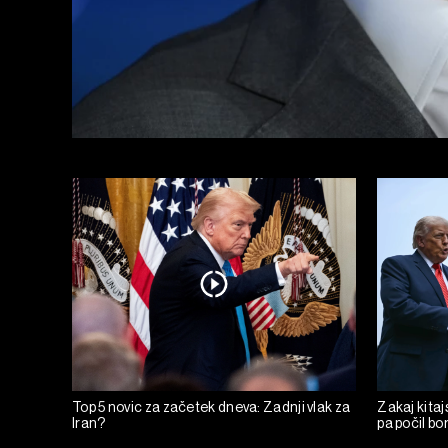
Top 5 novic za začetek dneva: Zadnji vlak za
Zakaj kitaj
Iran?
pa počil bo