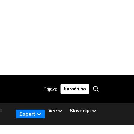
Prijava
Naročnina
k
Več
Slovenija
Expert