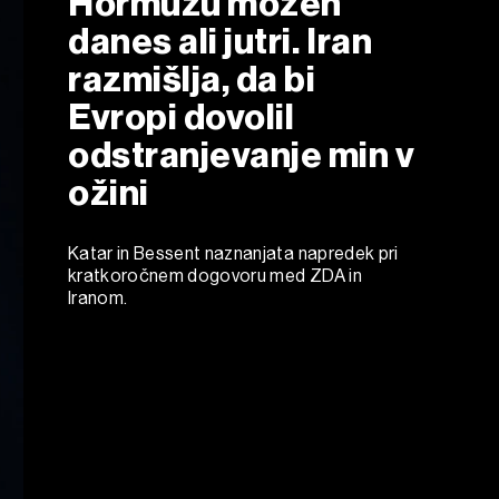
Hormuzu možen
danes ali jutri. Iran
razmišlja, da bi
Evropi dovolil
odstranjevanje min v
ožini
Katar in Bessent naznanjata napredek pri
kratkoročnem dogovoru med ZDA in
Iranom.