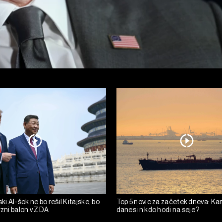
ski AI-šok ne bo rešil Kitajske, bo
Top 5 novic za začetek dneva: Ka
rzni balon v ZDA
danes in kdo hodi na seje?