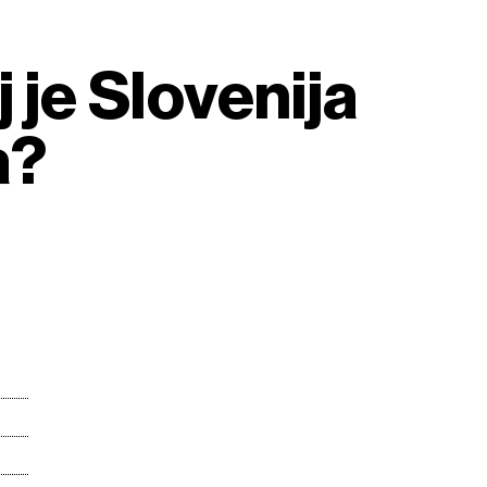
j je Slovenija
a?