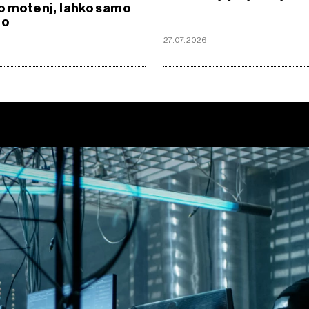
o motenj, lahko samo
mo
6
27.07.2026