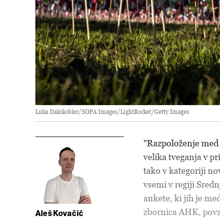
Luka Dakskobler/SOPA Images/LightRocket/Getty Images
"Razpoloženje med a
velika tveganja v pr
tako v kategoriji n
vsemi v regiji Sred
ankete, ki jih je m
zbornica AHK, povz
Aleš Kovačič