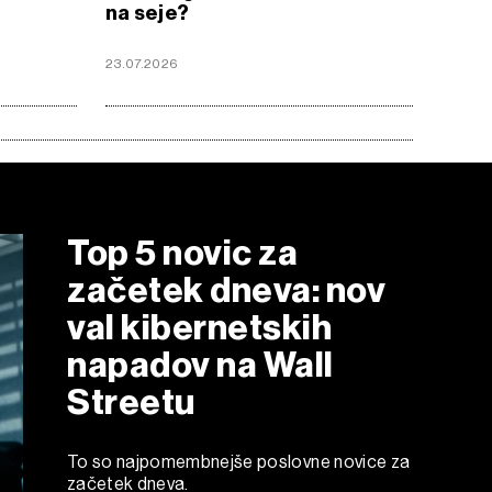
na seje?
23.07.2026
Top 5 novic za
začetek dneva: nov
val kibernetskih
napadov na Wall
Streetu
To so najpomembnejše poslovne novice za
začetek dneva.