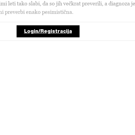
mi leti tako slabi, da so jih večkrat preverili, a diagnoza j
vni preverbi enako pesimistična.
Login/Registracija