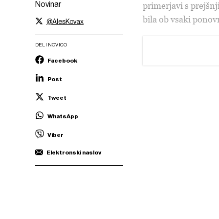
Novinar
primerjavi s prejšnji
bila ob vsaki pono
@AlesKovax
DELI NOVICO
Facebook
Post
Tweet
WhatsApp
Viber
Elektronski naslov