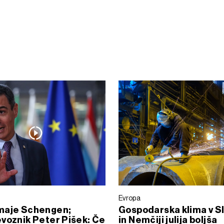
Evropa
maje Schengen;
Gospodarska klima v Sl
voznik Peter Pišek: Če
in Nemčiji julija boljša