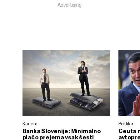
Kariera
Politika
Banka Slovenije: Minimalno
Ceuta 
plačo prejema vsak šesti
avtopre