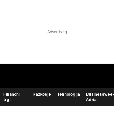
Finančni
Razkošje
Tehnologija
Businesswee
trgi
Adria