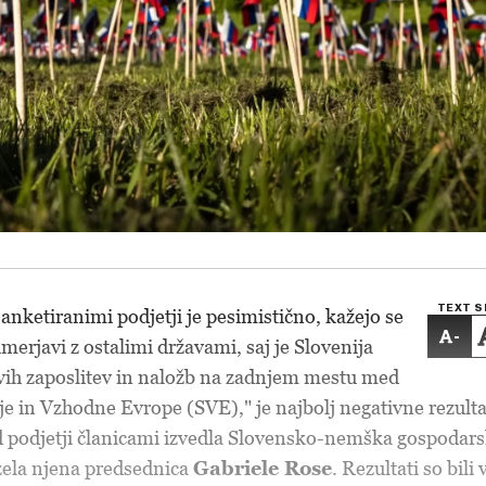
TEXT S
nketiranimi podjetji je pesimistično, kažejo se
-
imerjavi z ostalimi državami, saj je Slovenija
ovih zaposlitev in naložb na zadnjem mestu med
nje in Vzhodne Evrope (SVE)," je najbolj negativne rezult
ed podjetji članicami izvedla Slovensko-nemška gospodar
ela njena predsednica
Gabriele Rose
. Rezultati so bili 