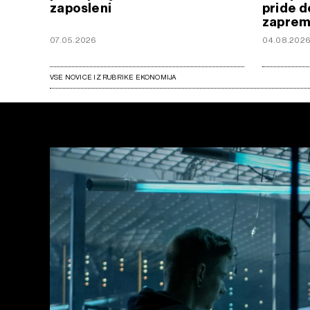
zaposleni
pride d
zapre
07.05.2026
04.08.202
VSE NOVICE IZ RUBRIKE EKONOMIJA