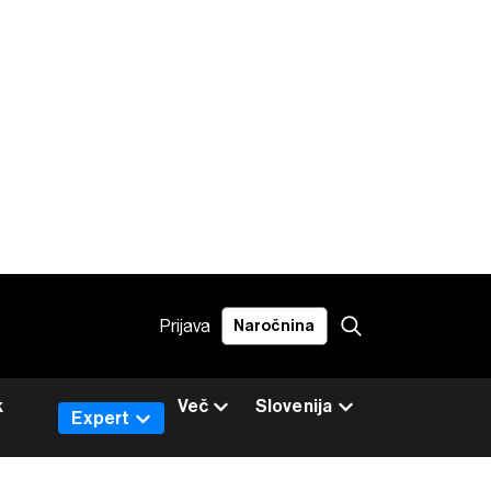
Prijava
Naročnina
k
Več
Slovenija
Expert