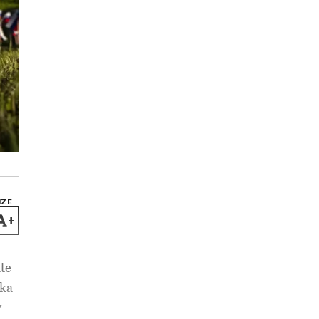
IZE
+
ate
ska
v