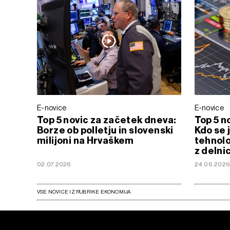
E-novice
E-novice
Top 5 novic za začetek dneva:
Top 5 n
Borze ob polletju in slovenski
Kdo se j
milijoni na Hrvaškem
tehnolo
z delni
02.07.2026
24.06.202
VSE NOVICE IZ RUBRIKE EKONOMIJA