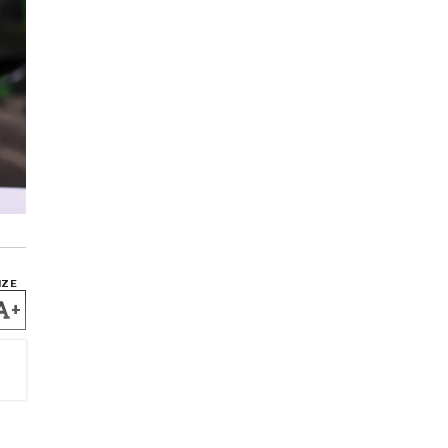
IZE
+