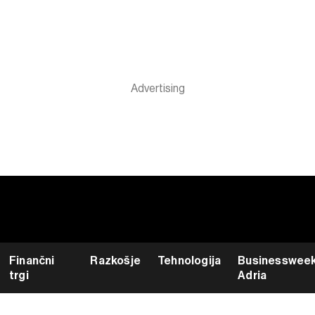
Finančni
Razkošje
Tehnologija
Businesswee
trgi
Adria