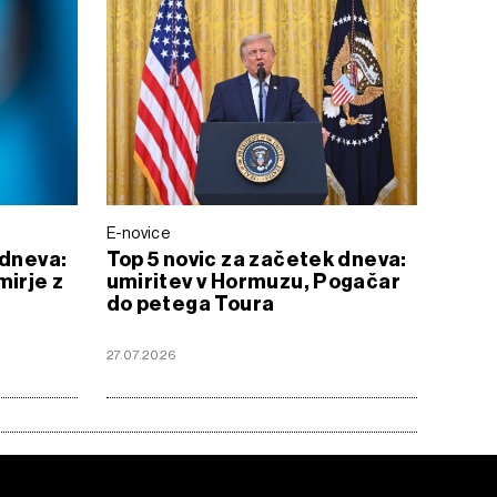
E-novice
 dneva:
Top 5 novic za začetek dneva:
mirje z
umiritev v Hormuzu, Pogačar
do petega Toura
27.07.2026