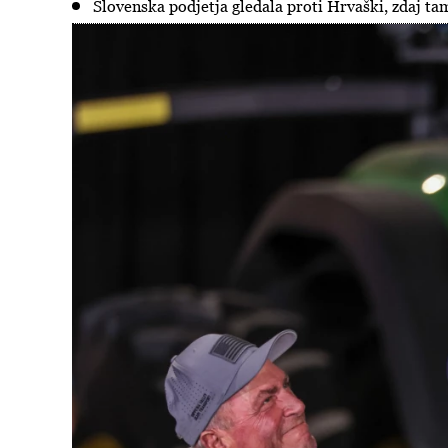
Slovenska podjetja gledala proti Hrvaški, zdaj ta