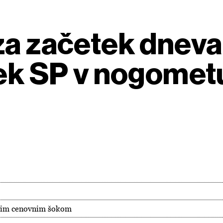
za začetek dneva
tek SP v nogomet
tskim cenovnim šokom