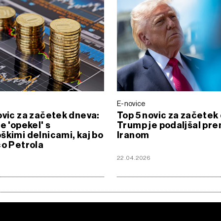
E-novice
ovic za začetek dneva:
Top 5 novic za začetek
e 'opekel' s
Trump je podaljšal pre
škimi delnicami, kaj bo
Iranom
co Petrola
6
22.04.2026