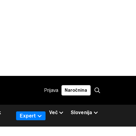
Prijava
Naročnina
k
Več
Slovenija
Expert