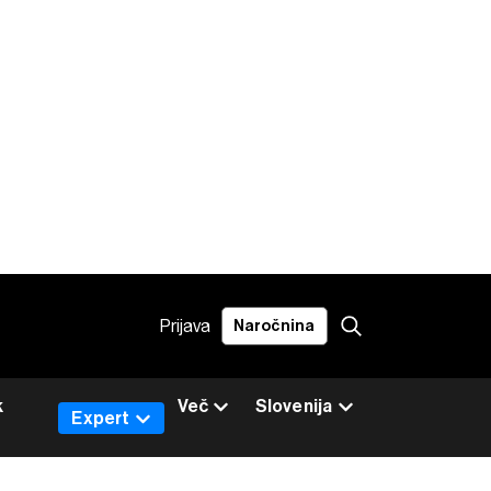
Prijava
Naročnina
k
Več
Slovenija
Expert