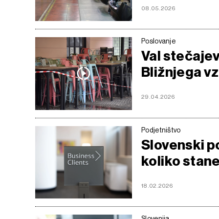
08.05.2026
Poslovanje
Val stečajev
Bližnjega v
29.04.2026
Podjetništvo
Slovenski po
koliko stane
18.02.2026
Slovenija