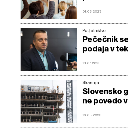
01.08.2023
Podjetništvo
Pečečnik s
podaja v te
13.07.2023
Slovenija
Slovensko g
ne povedo 
10.05.2023