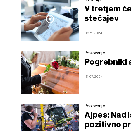
V tretjem č
stečajev
08.11.2024
Poslovanje
Pogrebniki 
15.07.2024
Poslovanje
Ajpes: Nad l
pozitivno p