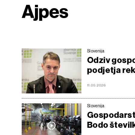
Ajpes
Slovenija
Odziv gospo
podjetja re
11.05.2026
Slovenija
Gospodarstv
Bodo števil