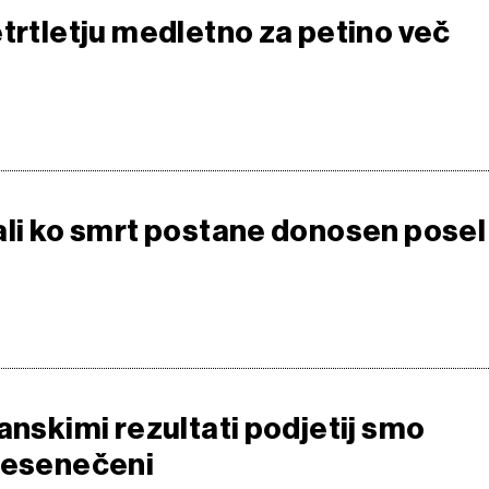
etrtletju medletno za petino več
ali ko smrt postane donosen posel
anskimi rezultati podjetij smo
resenečeni