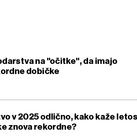
darstva na "očitke", da imajo
kordne dobičke
o v 2025 odlično, kako kaže leto
ke znova rekordne?