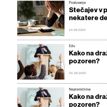
Poslovanje
Stečajev v p
nekatere de
24.08.2023
Edu
Kako na dražb
pozoren?
05.08.2023
Nepremičnine
Kako na dražb
pozoren?