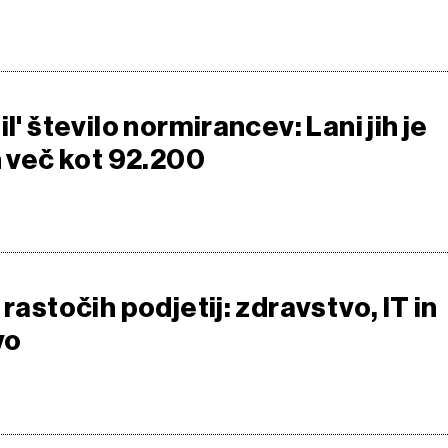
l' število normirancev: Lani jih je
h več kot 92.200
 rastočih podjetij: zdravstvo, IT in
vo