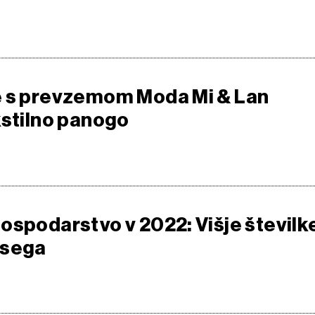
e s prevzemom Moda Mi & Lan
kstilno panogo
ospodarstvo v 2022: Višje številk
vsega