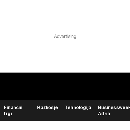
Finančni
Razkošje
Tehnologija
Businesswee
trgi
Adria