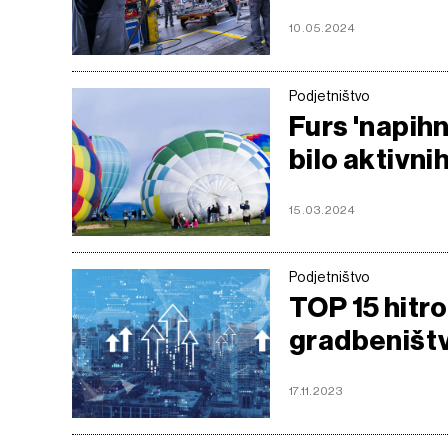
10.05.2024
Podjetništvo
Furs 'napihni
bilo aktivni
15.03.2024
Podjetništvo
TOP 15 hitro
gradbeništ
17.11.2023