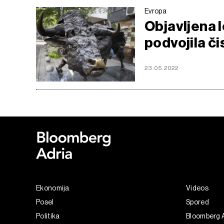
Evropa
Objavljena 
podvojila či
23.05.2022
Ekonomija
Videos
Posel
Spored
Politika
Bloomberg 