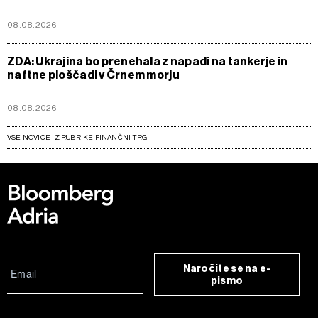
08.08.2026
ZDA: Ukrajina bo prenehala z napadi na tankerje in
naftne ploščadi v Črnem morju
08.08.2026
VSE NOVICE IZ RUBRIKE FINANČNI TRGI
Naročite se na e-
pismo