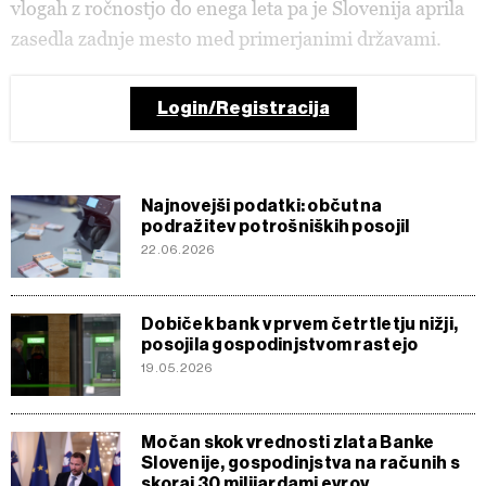
vlogah z ročnostjo do enega leta pa je Slovenija aprila
zasedla zadnje mesto med primerjanimi državami.
Login/Registracija
Najnovejši podatki: občutna
podražitev potrošniških posojil
22.06.2026
Dobiček bank v prvem četrtletju nižji,
posojila gospodinjstvom rastejo
19.05.2026
Močan skok vrednosti zlata Banke
Slovenije, gospodinjstva na računih s
skoraj 30 milijardami evrov