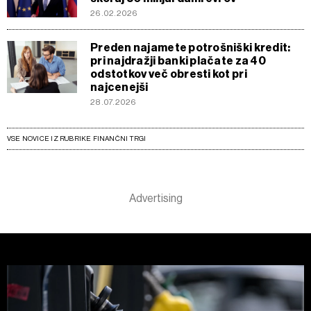
26.02.2026
Preden najamete potrošniški kredit:
pri najdražji banki plačate za 40
odstotkov več obresti kot pri
najcenejši
28.07.2026
VSE NOVICE IZ RUBRIKE FINANČNI TRGI