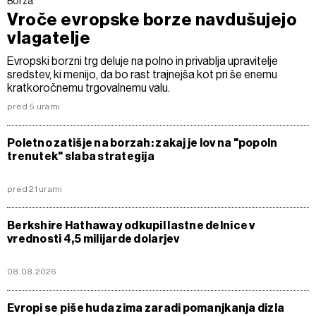
Borza
Vroče evropske borze navdušujejo
vlagatelje
Evropski borzni trg deluje na polno in privablja upravitelje
sredstev, ki menijo, da bo rast trajnejša kot pri še enemu
kratkoročnemu trgovalnemu valu.
pred 5 urami
Poletno zatišje na borzah: zakaj je lov na "popoln
trenutek" slaba strategija
pred 21 urami
Berkshire Hathaway odkupil lastne delnice v
vrednosti 4,5 milijarde dolarjev
08.08.2026
Evropi se piše huda zima zaradi pomanjkanja dizla