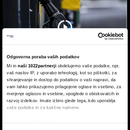
Odgovorna poraba vaših podatkov
Mi in
naši 1022partnerji
obdelujemo vaše podatke, npr.
vaš naslov IP, z uporabo tehnologij, kot so piškotki, za
shranjevanje in dostop do podatkov o vaši napravi, da
Od kod prihaja dizel v Slovenijo in ali
vam lahko prikazujemo prilagojene oglase in vsebino, za
bo cena še naprej rasla
merjenje oglasov in vsebine, vpoglede o obiskovalcih in
Od začetka leta se je sod surove nafte brent podražil za
razvoj izdelkov. Imate izbiro glede tega, kdo uporablja
več kot 30 odstotkov. A potrošniki na bencinskih črpalkah
ne kupujejo surove nafte, temveč njihove derivate.
vaše podatke in za kakšne namene.
Če dovolite, želimo tudi:
Zbirati informacije o vaši geografski lokaciji, ki so