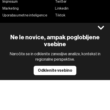
Impresum
Twitter
Marketing
Linkedin
Uporaba umetne inteligence
Tiktok
©2022 - 2026 Bloomberg L.P. All Rights Reserved. BLOOMBERG and
Ne le novice, ampak poglobljene
the BLOOMBERG logo are registered trademarks and service marks of
Bloomberg Finance L.P. or its subsidiaries, displayed with permission
vsebine
Bloomberg Adria is a Mtel Swiss SA Property
News CMS by Cubes
Naročite se in odklenite zanesljive analize, kontekst in
regionalne perspektive.
Odklenite vsebino