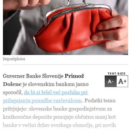
Depositphotos
TEXT SIZE
Guverner Banke Slovenije
Primož
-
+
Dolenc
je slovenskim bankam jasno
sporočil,
da bi si želel več posluha pri
prilagajanju ponudbe varčevalcem
. Podatki temu
pritrjujejo: slovenske banke gospodinjstvom za
kratkoročne depozite ponujajo občutno manj kot
banke v večini držav evrskega območja, pri novih