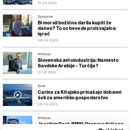
10.04.2026
Surovine
Bi morali božična darila kupiti že
danes? To so besede proizvajalca
igrač
09.04.2026
Intervju
Slovenska avtoindustrija: Namesto
Savdske Arabije – Turčija?
21.08.2025
Svet
Carine za Kitajsko prinašajo dobavni
šok za ameriško gospodarstvo
28.04.2025
Intervju
Joachim Post, BMW: Prepovedati eno
tehnologijo je nevarno