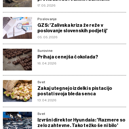
17.05.2026
Poslovanje
GZS: 'Zalivska kriza že reže v
poslovanje slovenskih podjetij'
05.05.2026
Surovine
Prihaja cenejša čokolada?
16.04.2026
Svet
Zakaj utegnejo izdelki s pistacijo
postati svoja bleda senca
13.04.2026
Svet
Izvršni direktor Hyundaia: 'Razmere so
zelo zahtevne. Tako težko še ni bilo'