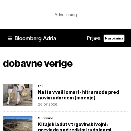
Prijava
Naročnina
dobavne verige
Stil
Nafta v vaši omari - hitra moda pred
novim udarcem (mnenje)
25.07.2026
Surovine
Kitajski adut v trgovinski vojni:
prevlada nad redkimi rudninami