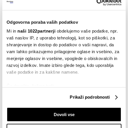
28.02.2025
Poslovanje
Odgovorna poraba vaših podatkov
Kaj zrušitev mosta v Baltimoru pomeni
za dobavne verige in zavarovalnice?
Mi in
naši 1022partnerji
obdelujemo vaše podatke, npr.
28.03.2024
vaš naslov IP, z uporabo tehnologij, kot so piškotki, za
shranjevanje in dostop do podatkov o vaši napravi, da
Podjetništvo
vam lahko prikazujemo prilagojene oglase in vsebino, za
Kako cveti panoga vzgoje rož in kakšni
merjenje oglasov in vsebine, vpoglede o obiskovalcih in
so izzivi
razvoj izdelkov. Imate izbiro glede tega, kdo uporablja
08.03.2024
vaše podatke in za kakšne namene.
Splošno
Če dovolite, želimo tudi:
Konferenca STO: Konec maksime
'proizvajati na vzhodu, porabljati na
Zbirati informacije o vaši geografski lokaciji, ki so
Prikaži podrobnosti
zahodu'?
lahko točni do nekaj metrov
27.02.2024
Identificirati napravo z aktivnim preverjanjem
Dovoli vse
lastnosti (odčitavanje prstnih odtisov)
Politika
Poglejte si še, kako se obdelujejo vaši osebni podatki in
Ameriško-kitajska pogajanja brez