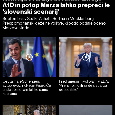
AfD in potop Merza lahko prepreči le
'slovenski scenarij'
Septembra v Saški-Anhalt, Berlinu in Mecklenburg-
Predpomorjanski deželne volitve, ki bodo podale oceno
Merzeve vlade.
Ceuta maje Schengen;
Pred vmesnimi volitvami v ZDA:
avtoprevoznik Peter Pišek: Če
'Prej smo molili za dež, zdaj za
pride do motenj, lahko samo
geopolitiko'
zapremo