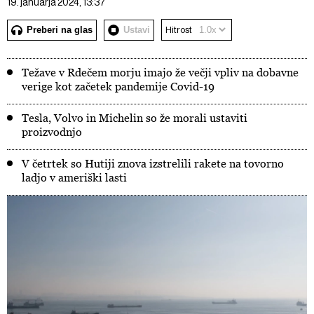
19. januarja 2024, 13:37
Preberi na glas
Ustavi
Hitrost
Težave v Rdečem morju imajo že večji vpliv na dobavne
verige kot začetek pandemije Covid-19
Tesla, Volvo in Michelin so že morali ustaviti
proizvodnjo
V četrtek so Hutiji znova izstrelili rakete na tovorno
ladjo v ameriški lasti