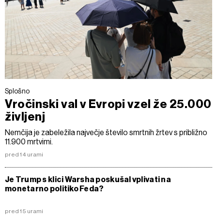
Splošno
Vročinski val v Evropi vzel že 25.000
življenj
Nemčija je zabeležila največje število smrtnih žrtev s približno
11.900 mrtvimi.
pred 14 urami
Je Trump s klici Warsha poskušal vplivati na
monetarno politiko Feda?
pred 15 urami