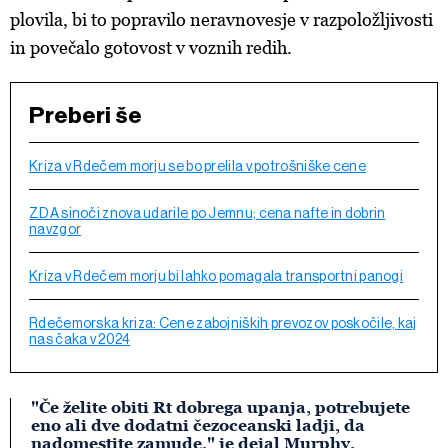
plovila, bi to popravilo neravnovesje v razpoložljivosti
in povečalo gotovost v voznih redih.
Preberi še
Kriza v Rdečem morju se bo prelila v potrošniške cene
ZDA sinoči znova udarile po Jemnu; cena nafte in dobrin
navzgor
Kriza v Rdečem morju bi lahko pomagala transportni panogi
Rdečemorska kriza: Cene zabojniških prevozov poskočile, kaj
nas čaka v 2024
"Če želite obiti Rt dobrega upanja, potrebujete
eno ali dve dodatni čezoceanski ladji, da
nadomestite zamude," je dejal Murphy.