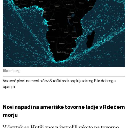
Bloomberg
Vse več plovil namesto čez Sueški prekop pluje okrog Rta dobrega
upanja.
Novi napadi na ameriške tovorne ladje v Rdečem
morju
V četrtek so Hutiji znova izstrelili rakete na tovorno