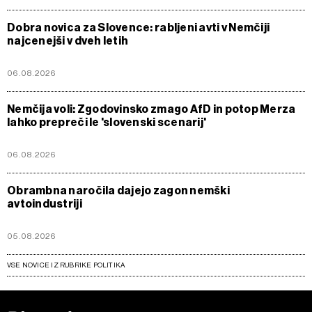
Dobra novica za Slovence: rabljeni avti v Nemčiji
najcenejši v dveh letih
06.08.2026
Nemčija voli: Zgodovinsko zmago AfD in potop Merza
lahko prepreči le 'slovenski scenarij'
06.08.2026
Obrambna naročila dajejo zagon nemški
avtoindustriji
05.08.2026
VSE NOVICE IZ RUBRIKE POLITIKA