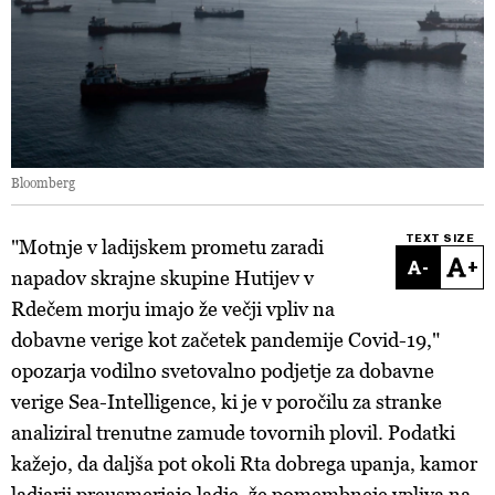
Bloomberg
TEXT SIZE
"Motnje v ladijskem prometu zaradi
-
+
napadov skrajne skupine Hutijev v
Rdečem morju imajo že večji vpliv na
dobavne verige kot začetek pandemije Covid-19,"
opozarja vodilno svetovalno podjetje za dobavne
verige Sea-Intelligence, ki je v poročilu za stranke
analiziral trenutne zamude tovornih plovil. Podatki
kažejo, da daljša pot okoli Rta dobrega upanja, kamor
ladjarji preusmerjajo ladje, že pomembneje vpliva na