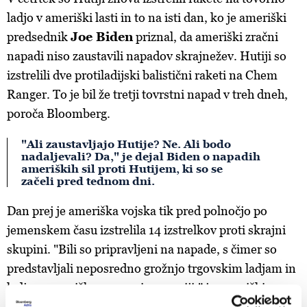
ladjo v ameriški lasti in to na isti dan, ko je ameriški
predsednik
Joe Biden
priznal, da ameriški zračni
napadi niso zaustavili napadov skrajnežev. Hutiji so
izstrelili dve protiladijski balistični raketi na Chem
Ranger. To je bil že tretji tovrstni napad v treh dneh,
poroča Bloomberg.
"Ali zaustavljajo Hutije? Ne. Ali bodo
nadaljevali? Da," je dejal Biden o napadih
ameriških sil proti Hutijem, ki so se
začeli pred tednom dni.
Dan prej je ameriška vojska tik pred polnočjo po
jemenskem času izstrelila 14 izstrelkov proti skrajni
skupini. "Bili so pripravljeni na napade, s čimer so
predstavljali neposredno grožnjo trgovskim ladjam in
ladjam ameriške mornarice v regiji," je ameriški
osrednji poveljnik.