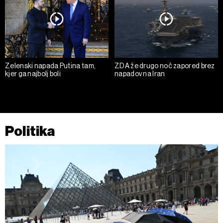
Zelenski napada Putina tam,
ZDA že drugo noč zapored brez
kjer ga najbolj boli
napadov na Iran
Politika