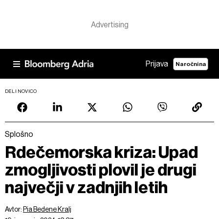
Prijava
Naročnina
DELI NOVICO
Splošno
Rdečemorska kriza: Upad
zmogljivosti plovil je drugi
največji v zadnjih letih
Avtor:
Pia Bedene Kralj