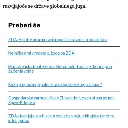
razvijajoče se države globalnega juga.
Preberi še
ZDA: Hipotekarna posojila spet blizu sedmih odstotkov
Nemčija drsi v recesijo, žuga pa ZDA
Münchenska konferenca: Neformalni forum, ki končuje in
začenja vojne
Kako prepričljiv je polet kitajskega borznega zmaja?
Gospodarska varnost: Kako EU von der Leyen stopa po poti
Xijeve Kitajske
ZDA stopnjujejo pritisk na podjetja v boju s kitajsko umetno
inteligenco