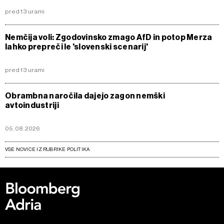
pred 13 urami
Nemčija voli: Zgodovinsko zmago AfD in potop Merza
lahko prepreči le 'slovenski scenarij'
pred 13 urami
Obrambna naročila dajejo zagon nemški
avtoindustriji
05.08.2026
VSE NOVICE IZ RUBRIKE POLITIKA