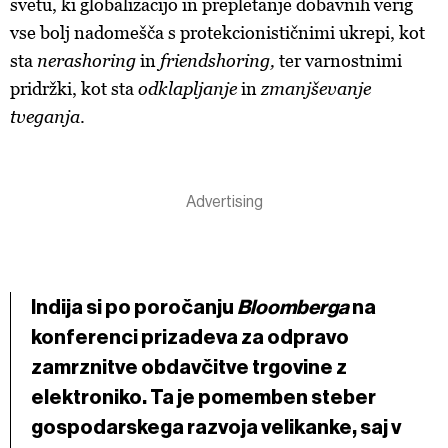
svetu, ki globalizacijo in prepletanje dobavnih verig
vse bolj nadomešča s protekcionističnimi ukrepi, kot
sta
nerashoring
in
friendshoring,
ter varnostnimi
pridržki, kot sta
odklapljanje
in
zmanjševanje
tveganja
.
Indija si po poročanju
Bloomberga
na
konferenci prizadeva za odpravo
zamrznitve obdavčitve trgovine z
elektroniko. Ta je pomemben steber
gospodarskega razvoja velikanke, saj v