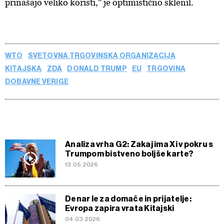
prinašajo veliko koristi," je optimistično sklenil.
WTO
SVETOVNA TRGOVINSKA ORGANIZACIJA
KITAJSKA
ZDA
DONALD TRUMP
EU
TRGOVINA
DOBAVNE VERIGE
Analiza vrha G2: Zakaj ima Xi v pokru s
Trumpom bistveno boljše karte?
13.05.2026
Denar le za domače in prijatelje:
Evropa zapira vrata Kitajski
04.03.2026