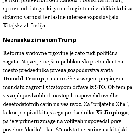
sporen od tistega, ki ga na drugi strani v obliki skrbi za
državno varnost ter lastne interese vzpostavljata
Kitajska ali Indija.
Neznanka z imenom Trump
Reforma svetovne trgovine je zato tudi politična
zagata. Najverjetnejši republikanski pretendent za
mesto predsednika prvega gospodarstva sveta
Donald Trump
je namreč že v svojem prejšnjem
mandatu zagrozil z izstopom države iz STO. Ob tem pa
v svojih predvolilnih nastopih napovedal uvedbo
desetodstotnih carin na ves uvoz. Za "prijatelja Xija",
kakor je opisal kitajskega predsednika
Xi Jinpinga
,
pa je v primeru zmage na volitvah napovedal prav
posebno 'darilo' ‒ kar 60-odstotne carine na kitajski