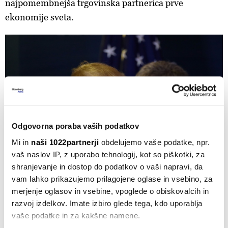
najpomembnejša trgovinska partnerica prve
ekonomije sveta.
Odgovorna poraba vaših podatkov
Mi in
naši 1022partnerji
obdelujemo vaše podatke, npr.
vaš naslov IP, z uporabo tehnologij, kot so piškotki, za
shranjevanje in dostop do podatkov o vaši napravi, da
vam lahko prikazujemo prilagojene oglase in vsebino, za
Bloomberg Mercury
merjenje oglasov in vsebine, vpoglede o obiskovalcih in
razvoj izdelkov. Imate izbiro glede tega, kdo uporablja
vaše podatke in za kakšne namene.