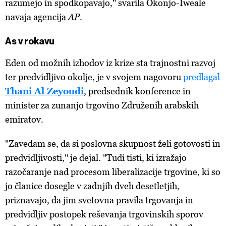
razumejo in spodkopavajo," svarila Okonjo-Iweale
navaja agencija
AP
.
As v rokavu
Eden od možnih izhodov iz krize sta trajnostni razvoj
ter predvidljivo okolje, je v svojem nagovoru
predlagal
Thani Al Zeyoudi
, predsednik konference in
minister za zunanjo trgovino Združenih arabskih
emiratov.
"Zavedam se, da si poslovna skupnost želi gotovosti in
predvidljivosti," je dejal. "Tudi tisti, ki izražajo
razočaranje nad procesom liberalizacije trgovine, ki so
jo članice dosegle v zadnjih dveh desetletjih,
priznavajo, da jim svetovna pravila trgovanja in
predvidljiv postopek reševanja trgovinskih sporov