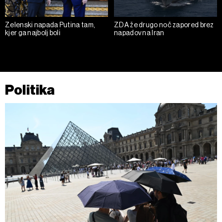
Zelenski napada Putina tam,
ZDA že drugo noč zapored brez
kjer ga najbolj boli
napadov na Iran
Politika