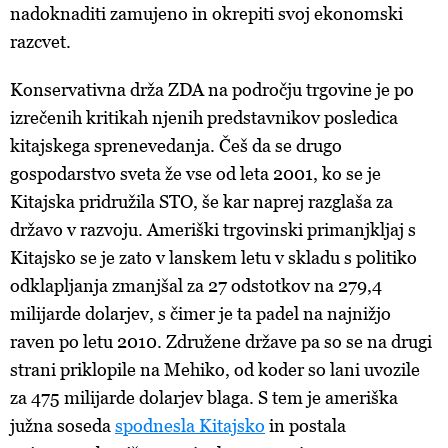
nadoknaditi zamujeno in okrepiti svoj ekonomski
razcvet.
Konservativna drža ZDA na področju trgovine je po
izrečenih kritikah njenih predstavnikov posledica
kitajskega sprenevedanja. Češ da se drugo
gospodarstvo sveta že vse od leta 2001, ko se je
Kitajska pridružila STO, še kar naprej razglaša za
državo v razvoju. Ameriški trgovinski primanjkljaj s
Kitajsko se je zato v lanskem letu v skladu s politiko
odklapljanja zmanjšal za 27 odstotkov na 279,4
milijarde dolarjev, s čimer je ta padel na najnižjo
raven po letu 2010. Združene države pa so se na drugi
strani priklopile na Mehiko, od koder so lani uvozile
za 475 milijarde dolarjev blaga. S tem je ameriška
južna soseda
spodnesla Kitajsko
in postala