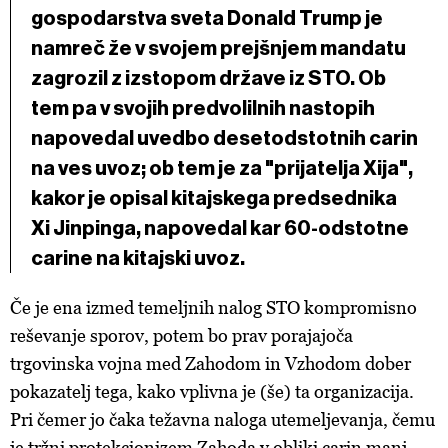
gospodarstva sveta Donald Trump je
namreč že v svojem prejšnjem mandatu
zagrozil z izstopom države iz STO. Ob
tem pa v svojih predvolilnih nastopih
napovedal uvedbo desetodstotnih carin
na ves uvoz; ob tem je za "prijatelja Xija",
kakor je opisal kitajskega predsednika
Xi Jinpinga, napovedal kar 60-odstotne
carine na kitajski uvoz.
Če je ena izmed temeljnih nalog STO kompromisno
reševanje sporov, potem bo prav porajajoča
trgovinska vojna med Zahodom in Vzhodom dober
pokazatelj tega, kako vplivna je (še) ta organizacija.
Pri čemer jo čaka težavna naloga utemeljevanja, čemu
je tržni protekcionizem Zahoda v obliki carin manj