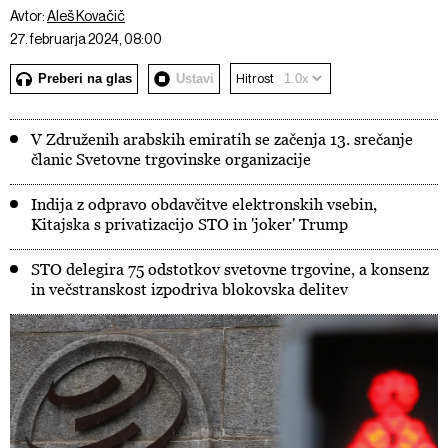
Avtor:
Aleš Kovačič
27. februarja 2024, 08:00
Preberi na glas
Ustavi
Hitrost
V Združenih arabskih emiratih se začenja 13. srečanje
članic Svetovne trgovinske organizacije
Indija z odpravo obdavčitve elektronskih vsebin,
Kitajska s privatizacijo STO in 'joker' Trump
STO delegira 75 odstotkov svetovne trgovine, a konsenz
in večstranskost izpodriva blokovska delitev