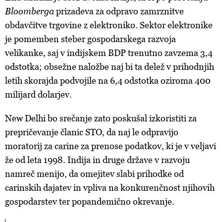
Bloomberga
prizadeva za odpravo zamrznitve
obdavčitve trgovine z elektroniko. Sektor elektronike
je pomemben steber gospodarskega razvoja
velikanke, saj v indijskem BDP trenutno zavzema 3,4
odstotka; obsežne naložbe naj bi ta delež v prihodnjih
letih skorajda podvojile na 6,4 odstotka oziroma 400
milijard dolarjev.
New Delhi bo srečanje zato poskušal izkoristiti za
prepričevanje članic STO, da naj le odpravijo
moratorij za carine za prenose podatkov, ki je v veljavi
že od leta 1998. Indija in druge države v razvoju
namreč menijo, da omejitev slabi prihodke od
carinskih dajatev in vpliva na konkurenčnost njihovih
gospodarstev ter popandemično okrevanje.