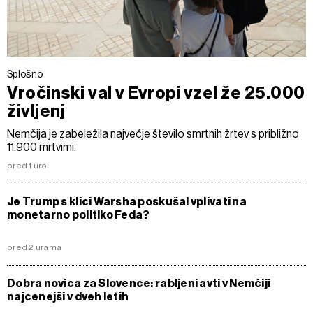
Splošno
Vročinski val v Evropi vzel že 25.000
življenj
Nemčija je zabeležila največje število smrtnih žrtev s približno
11.900 mrtvimi.
pred 1 uro
Je Trump s klici Warsha poskušal vplivati na
monetarno politiko Feda?
pred 2 urama
Dobra novica za Slovence: rabljeni avti v Nemčiji
najcenejši v dveh letih