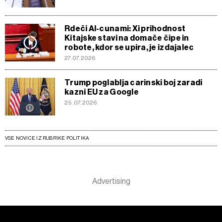
Rdeči AI-cunami: Xi prihodnost
Kitajske stavi na domače čipe in
robote, kdor se upira, je izdajalec
27.07.2026
Trump poglablja carinski boj zaradi
kazni EU za Google
25.07.2026
VSE NOVICE IZ RUBRIKE POLITIKA