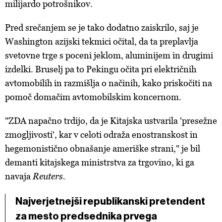
milijardo potrošnikov.
Pred srečanjem se je tako dodatno zaiskrilo, saj je
Washington azijski tekmici očital, da ta preplavlja
svetovne trge s poceni jeklom, aluminijem in drugimi
izdelki. Bruselj pa to Pekingu očita pri električnih
avtomobilih in razmišlja o načinih, kako priskočiti na
pomoč domačim avtomobilskim koncernom.
"ZDA napačno trdijo, da je Kitajska ustvarila 'presežne
zmogljivosti', kar v celoti odraža enostranskost in
hegemonistično obnašanje ameriške strani," je bil
demanti kitajskega ministrstva za trgovino, ki ga
navaja
Reuters.
Najverjetnejši republikanski pretendent
za mesto predsednika prvega