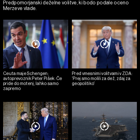
Predpomorjanski deželne volitve, ki bodo podale oceno
Merzeve vlade.
Ceuta maje Schengen;
Pred vmesnimi volitvami v ZDA:
avtoprevoznik Peter Pišek: Če
'Prej smo molili za dež, zdaj za
pride do motenj, lahko samo
geopolitiko'
zapremo