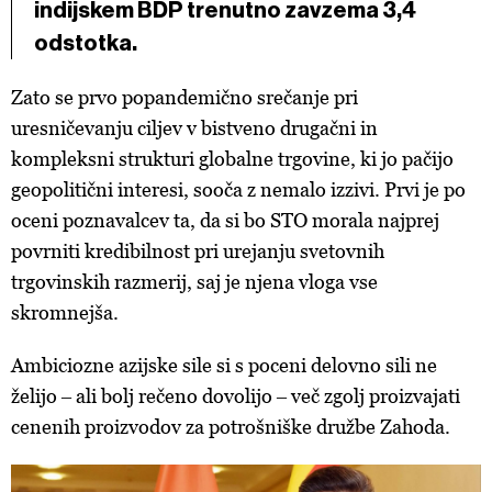
indijskem BDP trenutno zavzema 3,4
odstotka.
Zato se prvo popandemično srečanje pri
uresničevanju ciljev v bistveno drugačni in
kompleksni strukturi globalne trgovine, ki jo pačijo
geopolitični interesi, sooča z nemalo izzivi. Prvi je po
oceni poznavalcev ta, da si bo STO morala najprej
povrniti kredibilnost pri urejanju svetovnih
trgovinskih razmerij, saj je njena vloga vse
skromnejša.
Ambiciozne azijske sile si s poceni delovno sili ne
želijo ‒ ali bolj rečeno dovolijo ‒ več zgolj proizvajati
cenenih proizvodov za potrošniške družbe Zahoda.