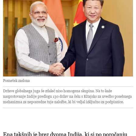
Posnetek zaslona
Države globalnega juga še zdaleč niso homogena skupina. Na to kaže
nasprotovanje Indije predlogu 130 držav na čelu s Kitajsko za uvedbo posebnega
mehanizma za neposredne tuje naložbe, ki bi veljal izključno za podpisnice.
Ena takšnih je brez dvoma Indija, ki si po poročanju