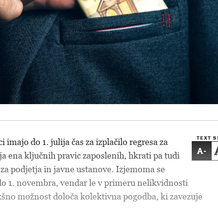
TEXT S
 imajo do 1. julija čas za izplačilo regresa za
-
aja ena ključnih pravic zaposlenih, hkrati pa tudi
a podjetja in javne ustanove. Izjemoma se
do 1. novembra, vendar le v primeru nelikvidnosti
akšno možnost določa kolektivna pogodba, ki zavezuje