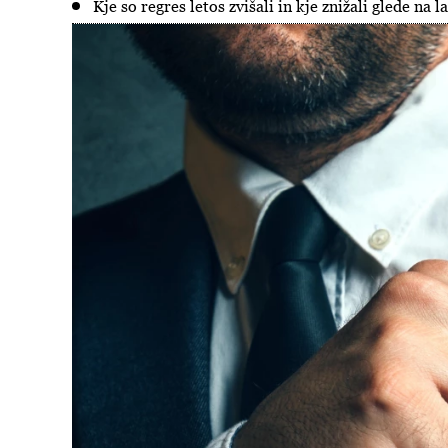
Kje so regres letos zvišali in kje znižali glede na l