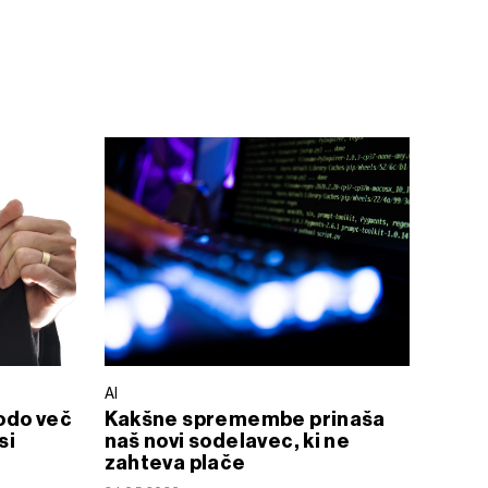
AI
odo več
Kakšne spremembe prinaša
si
naš novi sodelavec, ki ne
zahteva plače