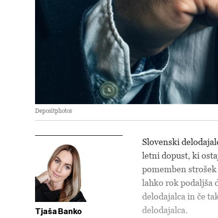
Depositphotos
Slovenski delodajalci
letni dopust, ki ost
pomemben strošek z
lahko rok podaljša 
delodajalca in če t
delodajalca.
Tjaša Banko