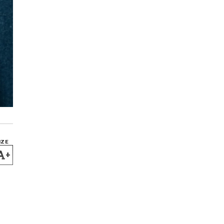
IZE
+