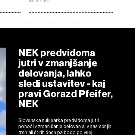
24.05.2026
NEK predvidoma
jutri v zmanjšanje
delovanja, lahko
sledi ustavitev - kaj
pravi Gorazd Pfeifer,
NEK
Slovenska nuklearka predvidoma jutri
ponoči v zmanjšanje delovanja, v naslednjih
treh ali štirih dneh pa bodo po vsej