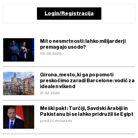
Login/Registracija
Mit o nesmrtnosti: lahko milijarderji
premagajo usodo?
08.08.2026
Girona, mesto, ki ga po pomoti
preskočimo zaradi Barcelone: vodič za
idealen vikend
21.02.2026
Meški pakt: Turčiji, Savdski Arabiji in
Pakistanu bi se lahko pridružil še Egipt
pred 20 minutami