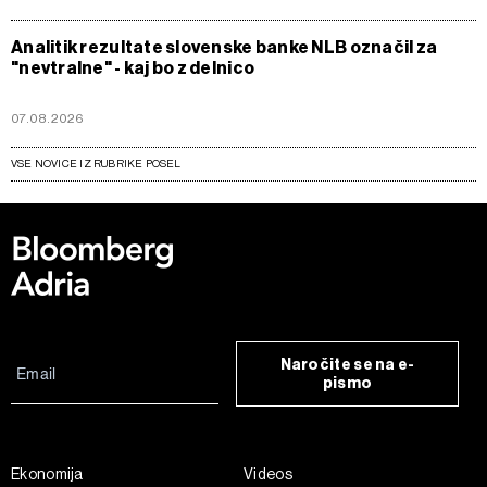
Analitik rezultate slovenske banke NLB označil za
"nevtralne" - kaj bo z delnico
07.08.2026
VSE NOVICE IZ RUBRIKE POSEL
Naročite se na e-
pismo
Ekonomija
Videos