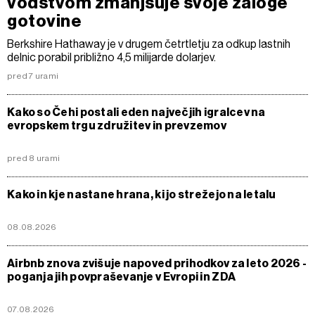
vodstvom zmanjšuje svoje zaloge
gotovine
Berkshire Hathaway je v drugem četrtletju za odkup lastnih
delnic porabil približno 4,5 milijarde dolarjev.
pred 7 urami
Kako so Čehi postali eden največjih igralcev na
evropskem trgu združitev in prevzemov
pred 8 urami
Kako in kje nastane hrana, ki jo strežejo na letalu
08.08.2026
Airbnb znova zvišuje napoved prihodkov za leto 2026 -
poganja jih povpraševanje v Evropi in ZDA
07.08.2026