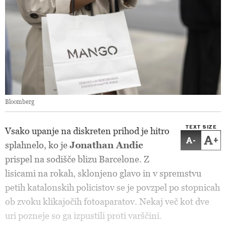
Bloomberg
TEXT SIZE
Vsako upanje na diskreten prihod je hitro
-
+
splahnelo, ko je
Jonathan Andic
prispel na sodišče blizu Barcelone. Z
lisicami na rokah, sklonjeno glavo in v spremstvu
petih katalonskih policistov se je povzpel po stopnicah
ob zvoku klikajočih fotoaparatov. Nekaj več kot dve
uri pozneje so ga izpustili proti varščini.