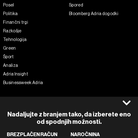
Posel
Spored
Politika
Bloomberg Adria dogodki
Finančni trgi
Razkošje
Tehnologija
Green
Šport
Analiza
Adria Insight
Businessweek Adria
Spremljajte nas
Splošni pogoji
Politika zasebnosti
Facebook
Nadaljujte z branjem tako, da izberete eno
Piškotki
Instagram
od spodnjih možnosti.
Impresum
Twitter
BREZPLAČEN RAČUN
NAROČNINA
Marketing
Linkedin