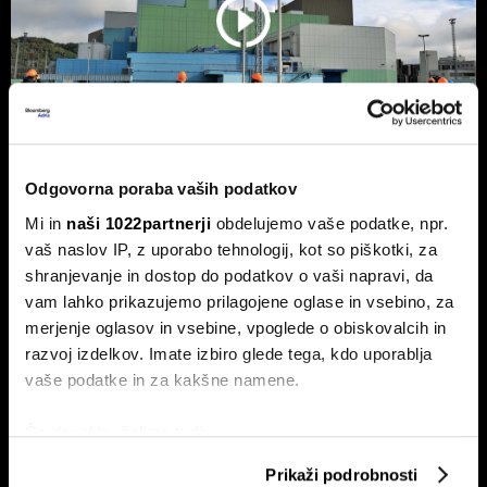
Odgovorna poraba vaših podatkov
NEK predvidoma jutri v zmanjšanje
Mi in
naši 1022partnerji
obdelujemo vaše podatke, npr.
delovanja, lahko sledi ustavitev - kaj
vaš naslov IP, z uporabo tehnologij, kot so piškotki, za
pravi Gorazd Pfeifer, NEK
shranjevanje in dostop do podatkov o vaši napravi, da
vam lahko prikazujemo prilagojene oglase in vsebino, za
Slovenska nuklearka predvidoma jutri ponoči v zmanjšanje
delovanja, v naslednjih treh ali štirih dneh pa bodo po vsej
merjenje oglasov in vsebine, vpoglede o obiskovalcih in
verjetnosti reaktor morali ustaviti.
razvoj izdelkov. Imate izbiro glede tega, kdo uporablja
vaše podatke in za kakšne namene.
Če dovolite, želimo tudi:
Zbirati informacije o vaši geografski lokaciji, ki so
Prikaži podrobnosti