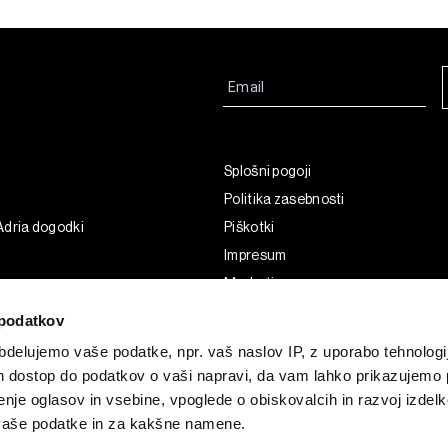
Splošni pogoji
Politika zasebnosti
Adria dogodki
Piškotki
Impresum
Marketing
Uporaba umetne inteligence
podatkov
delujemo vaše podatke, npr. vaš naslov IP, z uporabo tehnologij
in dostop do podatkov o vaši napravi, da vam lahko prikazujemo 
enje oglasov in vsebine, vpoglede o obiskovalcih in razvoj izdelk
 vaše podatke in za kakšne namene.