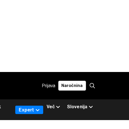
Prijava
Naročnina
k
Več
Slovenija
Expert