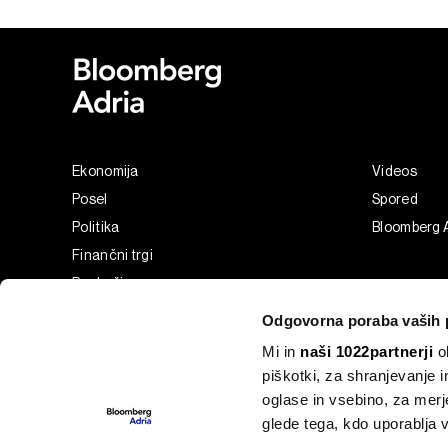
Ekonomija
Videos
Posel
Spored
Politika
Bloomberg 
Finančni trgi
Razkošje
Tehnologija
Odgovorna poraba vaših 
Green
Mi in
naši 1022partnerji
ob
Šport
piškotki, za shranjevanje 
Analiza
oglase in vsebino, za merj
Adria Insight
glede tega, kdo uporablja