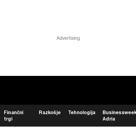
Finančni
Razkošje
Tehnologija
Businesswee
trgi
Adria