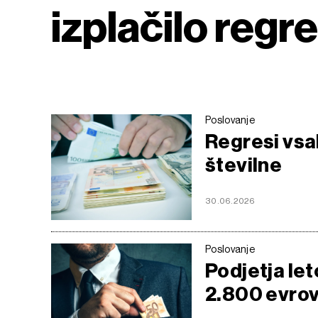
izplačilo regr
Poslovanje
Regresi vsak
številne
30.06.2026
Poslovanje
Podjetja let
2.800 evro