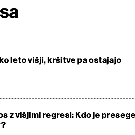
esa
o leto višji, kršitve pa ostajajo
os z višjimi regresi: Kdo je presege
v?