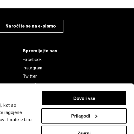
Naročite se na e-pismo
Spremljajte nas
Facebook
Instagram
Twitter
Linkedin
Tiktok
Dovoli vse
, kot so
prilagojene
Prilagodi
ov. Imate izbiro
Zavrni