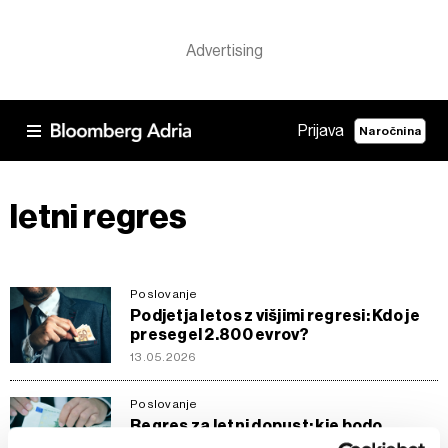
Prijava
Naročnina
letni regres
Poslovanje
Podjetja letos z višjimi regresi: Kdo je
presegel 2.800 evrov?
13.05.2026
Poslovanje
Regres za letni dopust: kje bodo
izplačali najvišjega