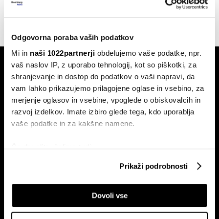
18.03.2026
Odgovorna poraba vaših podatkov
Mi in
naši 1022partnerji
obdelujemo vaše podatke, npr.
vaš naslov IP, z uporabo tehnologij, kot so piškotki, za
shranjevanje in dostop do podatkov o vaši napravi, da
vam lahko prikazujemo prilagojene oglase in vsebino, za
merjenje oglasov in vsebine, vpoglede o obiskovalcih in
razvoj izdelkov. Imate izbiro glede tega, kdo uporablja
Naročite se na e-
vaše podatke in za kakšne namene.
pismo
Če dovolite, želimo tudi:
Zbirati informacije o vaši geografski lokaciji, ki so
Prikaži podrobnosti
Ekonomija
Videos
lahko točni do nekaj metrov
Posel
Spored
Identificirati napravo z aktivnim preverjanjem
Dovoli vse
lastnosti (odčitavanje prstnih odtisov)
Politika
Bloomberg Adria dogodki
Poglejte si še, kako se obdelujejo vaši osebni podatki in
Finančni trgi