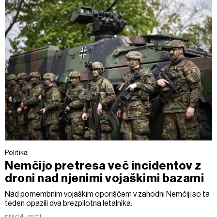
Politika
Nemčijo pretresa več incidentov z
droni nad njenimi vojaškimi bazami
Nad pomembnim vojaškim oporiščem v zahodni Nemčiji so ta
teden opazili dva brezpilotna letalnika.
pred 4 urami