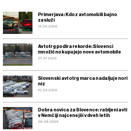
Primerjava: Kdo z avtomobili bajno
zasluži
13.05.2026
Avtotrg podira rekorde: Slovenci
množično kupujejo nove avtomobile
07.07.2026
Slovenski avtotrg marca nadaljuje nori
niz
10.04.2026
Dobra novica za Slovence: rabljeni avti
v Nemčiji najcenejši v dveh letih
06.08.2026