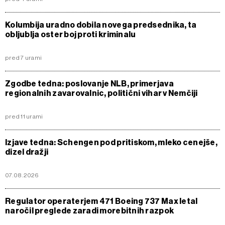
Kolumbija uradno dobila novega predsednika, ta
obljublja oster boj proti kriminalu
pred 7 urami
Zgodbe tedna: poslovanje NLB, primerjava
regionalnih zavarovalnic, politični vihar v Nemčiji
pred 11 urami
Izjave tedna: Schengen pod pritiskom, mleko cenejše,
dizel dražji
07.08.2026
Regulator operaterjem 471 Boeing 737 Max letal
naročil preglede zaradi morebitnih razpok