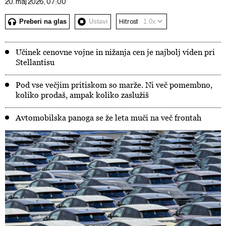
20. maj 2026, 07:00
Preberi na glas
Ustavi
Hitrost
Učinek cenovne vojne in nižanja cen je najbolj viden pri
Stellantisu
Pod vse večjim pritiskom so marže. Ni več pomembno,
koliko prodaš, ampak koliko zaslužiš
Avtomobilska panoga se že leta muči na več frontah