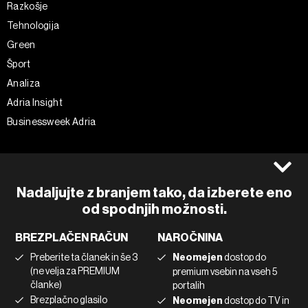
Razkošje
Tehnologija
Green
Šport
Analiza
Adria Insight
Businessweek Adria
Spremljajte nas
Splošni pogoji
Politika zasebnosti
Facebook
Nadaljujte z branjem tako, da izberete eno
Piškotki
Instagram
od spodnjih možnosti.
Impresum
Twitter
BREZPLAČEN RAČUN
NAROČNINA
Marketing
Linkedin
Preberite ta članek in še 3
Neomejen
dostop do
Uporaba umetne inteligence
Tiktok
(ne velja za PREMIUM
premium vsebin na vseh 5
članke)
portalih
Brezplačno glasilo
Neomejen
dostop do TV in