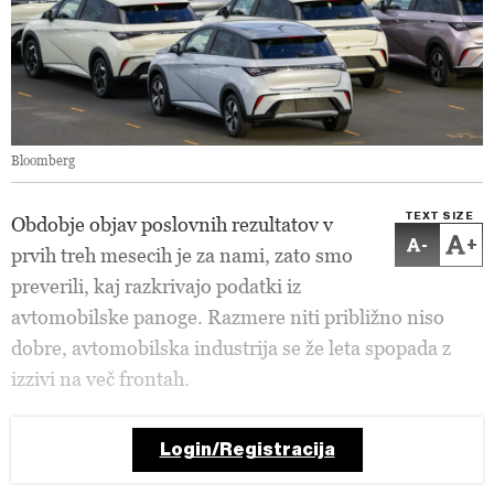
Bloomberg
TEXT SIZE
Obdobje objav poslovnih rezultatov v
-
+
prvih treh mesecih je za nami, zato smo
preverili, kaj razkrivajo podatki iz
avtomobilske panoge. Razmere niti približno niso
dobre, avtomobilska industrija se že leta spopada z
izzivi na več frontah.
Login/Registracija