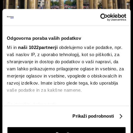
Nemčija voli: Zgodovinsko zmago
Odgovorna poraba vaših podatkov
AfD in potop Merza lahko prepreči le
Mi in
naši 1022partnerji
obdelujemo vaše podatke, npr.
'slovenski scenarij'
vaš naslov IP, z uporabo tehnologij, kot so piškotki, za
Septembra v Saški-Anhalt, Berlinu in Mecklenburg-
shranjevanje in dostop do podatkov o vaši napravi, da
Predpomorjanski deželne volitve, ki bodo podale oceno
vam lahko prikazujemo prilagojene oglase in vsebino, za
Merzeve vlade.
merjenje oglasov in vsebine, vpoglede o obiskovalcih in
razvoj izdelkov. Imate izbiro glede tega, kdo uporablja
vaše podatke in za kakšne namene.
Če dovolite, želimo tudi:
Zbirati informacije o vaši geografski lokaciji, ki so
Prikaži podrobnosti
lahko točni do nekaj metrov
Identificirati napravo z aktivnim preverjanjem
Ceuta maje Schengen;
Pred vmesnimi volitvami v ZDA: