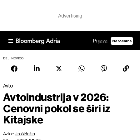
Prijava
Naročnina
DELI NOVICO
Avto
Avtoindustrija v 2026:
Cenovni pokol se širi iz
Kitajske
Avtor:
Uroš Božin