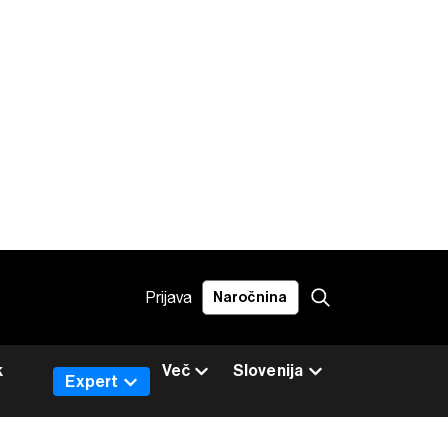
Prijava
Naročnina
k
Več
Slovenija
Expert