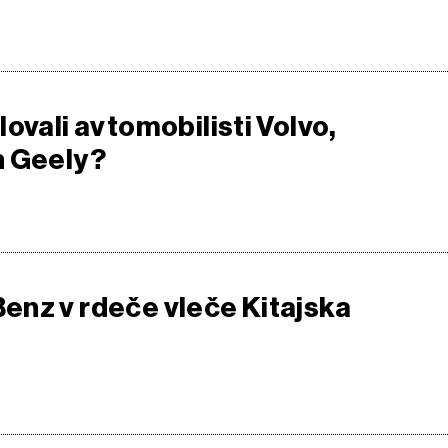
ovali avtomobilisti Volvo,
n Geely?
nz v rdeče vleče Kitajska