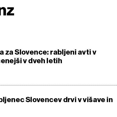
nz
 za Slovence: rabljeni avti v
enejši v dveh letih
bljenec Slovencev drvi v višave in