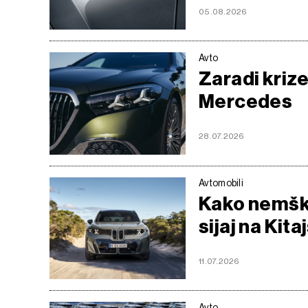
05.08.2026
Avto
Zaradi kriz
Mercedes
28.07.2026
Avtomobili
Kako nemška
sijaj na Kit
11.07.2026
Avto