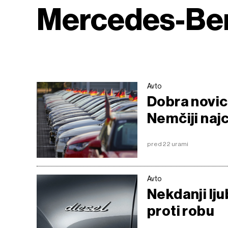
Mercedes-Be
Avto
Dobra novica
Nemčiji najc
pred 22 urami
Avto
Nekdanji lju
proti robu