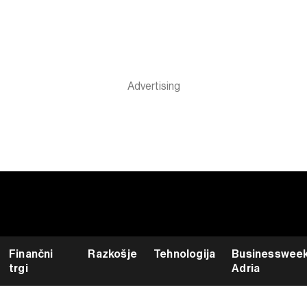
Finančni
Razkošje
Tehnologija
Businesswee
trgi
Adria