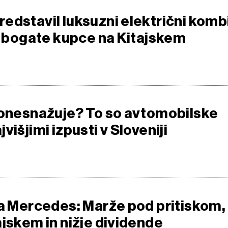
edstavil luksuzni električni komb
na bogate kupce na Kitajskem
 onesnažuje? To so avtomobilske
višjimi izpusti v Sloveniji
za Mercedes: Marže pod pritiskom,
ajskem in nižje dividende