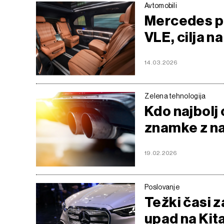
Avtomobili
Mercedes pr
VLE, cilja 
14.03.2026
Zelena tehnologija
Kdo najbolj
znamke z naj
19.02.2026
Poslovanje
Težki časi 
upad na Kit