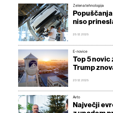
Zelena tehnologija
Popuščanja 
niso prinesl
25.12.2025
E-novice
Top 5 novic 
Trump znova
23.12.2025
Avto
Največji evr