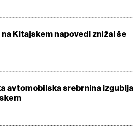
e na Kitajskem napovedi znižal še
 avtomobilska srebrnina izgublj
ajskem