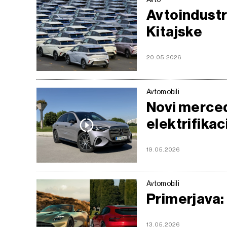
Avtoindustri
Kitajske
20.05.2026
Avtomobili
Novi merce
elektrifikac
19.05.2026
Avtomobili
Primerjava: 
13.05.2026