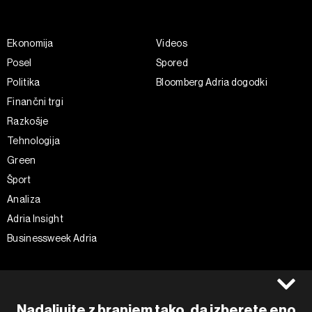
Ekonomija
Videos
Posel
Spored
Politika
Bloomberg Adria dogodki
Finančni trgi
Razkošje
Tehnologija
Green
Šport
Analiza
Adria Insight
Businessweek Adria
Spremljajte nas
Splošni pogoji
Politika zasebnosti
Facebook
Nadaljujte z branjem tako, da izberete eno