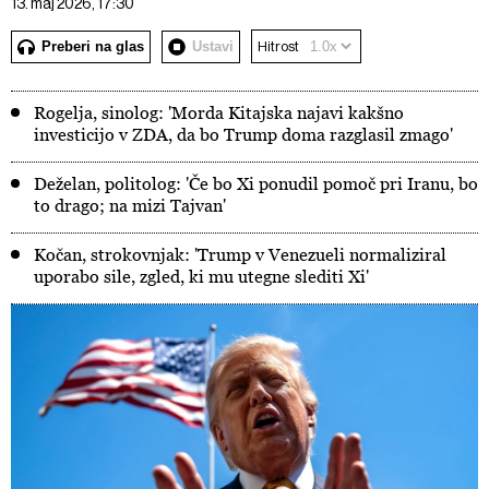
13. maj 2026, 17:30
Preberi na glas
Ustavi
Hitrost
Rogelja, sinolog: 'Morda Kitajska najavi kakšno
investicijo v ZDA, da bo Trump doma razglasil zmago'
Deželan, politolog: 'Če bo Xi ponudil pomoč pri Iranu, bo
to drago; na mizi Tajvan'
Kočan, strokovnjak: 'Trump v Venezueli normaliziral
uporabo sile, zgled, ki mu utegne slediti Xi'