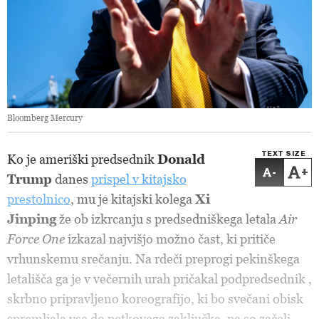
Bloomberg Mercury
TEXT SIZE
Ko je ameriški predsednik
Donald
-
+
Trump
danes
prispel v kitajsko
prestolnico
, mu je kitajski kolega
Xi
Jinping
že ob izkrcanju s predsedniškega letala
Air
Force One
izkazal najvišjo možno čast, ki pritiče
vrhunskemu srečanju. Na rdeči preprogi pekinškega
letališča ga je v večernih urah pričakal podpredsednik
,
skrbno pripravljeno koreografijo, ki bo svečani obisk
spremljala vse do petkovega zaključka, pa so začeli