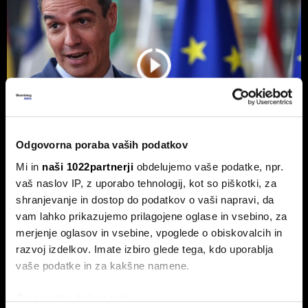
Odgovorna poraba vaših podatkov
Mi in
naši 1022partnerji
obdelujemo vaše podatke, npr.
vaš naslov IP, z uporabo tehnologij, kot so piškotki, za
Ceuta maje Schengen;
shranjevanje in dostop do podatkov o vaši napravi, da
avtoprevoznik Peter Pišek: Če pride
vam lahko prikazujemo prilagojene oglase in vsebino, za
do motenj, lahko samo zapremo
merjenje oglasov in vsebine, vpoglede o obiskovalcih in
Danes krizni sestanek EU, Italija za izključitev Španije,
razvoj izdelkov. Imate izbiro glede tega, kdo uporablja
Francija krepi nadzor, Avstrija razmišlja o mejnih zaporah.
vaše podatke in za kakšne namene.
Če dovolite, želimo tudi: