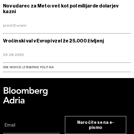
Nov udarec za Meto: več kot pol milijarde dolarjev
kazni
pred 12 urami
Vročinski val v Evropi vzel že 25.000 življenj
06.08.2026
VSE NOVICE IZ RUBRIKE POLITIKA
Naročite se na e-
pismo