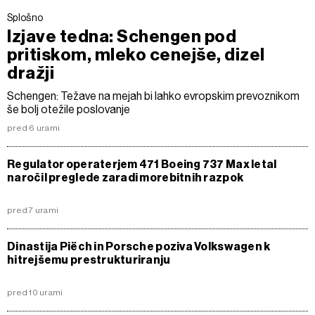
Splošno
Izjave tedna: Schengen pod
pritiskom, mleko cenejše, dizel
dražji
Schengen: Težave na mejah bi lahko evropskim prevoznikom
še bolj otežile poslovanje
pred 6 urami
Regulator operaterjem 471 Boeing 737 Max letal
naročil preglede zaradi morebitnih razpok
pred 7 urami
Dinastija Piëch in Porsche poziva Volkswagen k
hitrejšemu prestrukturiranju
pred 10 urami