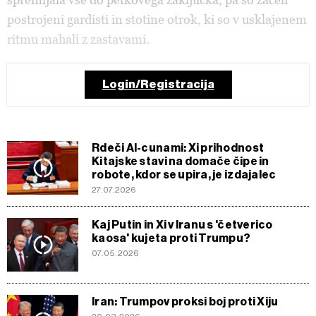
postrojeni gardisti in stotine otrok, ki so v usklajenem
ritmu mahali z zastavami.
Login/Registracija
Rdeči AI-cunami: Xi prihodnost
Kitajske stavi na domače čipe in
robote, kdor se upira, je izdajalec
27.07.2026
Kaj Putin in Xi v Iranu s 'četverico
kaosa' kujeta proti Trumpu?
07.05.2026
Iran: Trumpov proksi boj proti Xiju