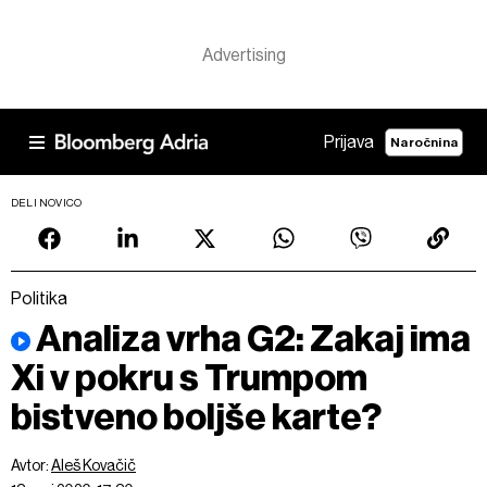
Prijava
Naročnina
DELI NOVICO
Politika
Analiza vrha G2: Zakaj ima
Xi v pokru s Trumpom
bistveno boljše karte?
Avtor:
Aleš Kovačič