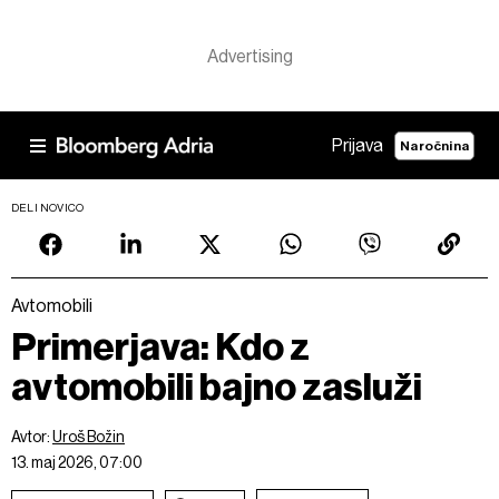
Prijava
Naročnina
DELI NOVICO
Avtomobili
Primerjava: Kdo z
avtomobili bajno zasluži
Avtor:
Uroš Božin
13. maj 2026, 07:00