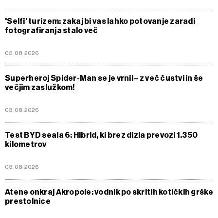
'Selfi' turizem: zakaj bi vas lahko potovanje zaradi
fotografiranja stalo več
05.08.2026
Superheroj Spider-Man se je vrnil – z več čustvi in še
večjim zaslužkom!
03.08.2026
Test BYD seala 6: Hibrid, ki brez dizla prevozi 1.350
kilometrov
03.08.2026
Atene onkraj Akropole: vodnik po skritih kotičkih grške
prestolnice