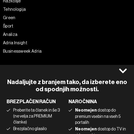
Razkošje
Tehnologija
Green
Šport
Analiza
Adria Insight
Businessweek Adria
Spremljajte nas
Splošni pogoji
Politika zasebnosti
Facebook
Nadaljujte z branjem tako, da izberete eno
Piškotki
Instagram
od spodnjih možnosti.
Impresum
Twitter
BREZPLAČEN RAČUN
NAROČNINA
Marketing
Linkedin
Preberite ta članek in še 3
Neomejen
dostop do
Uporaba umetne inteligence
Tiktok
(ne velja za PREMIUM
premium vsebin na vseh 5
članke)
portalih
Brezplačno glasilo
Neomejen
dostop do TV in
©2022 - 2026 Bloomberg L.P. All Rights Reserved. BLOOMBERG and