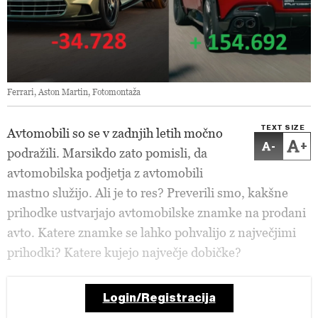
Ferrari, Aston Martin, Fotomontaža
TEXT SIZE
Avtomobili so se v zadnjih letih močno
-
+
podražili. Marsikdo zato pomisli, da
avtomobilska podjetja z avtomobili
mastno služijo. Ali je to res? Preverili smo, kakšne
prihodke ustvarjajo avtomobilske znamke na prodani
avto. Katere znamke se lahko pohvalijo z največjimi
prihodki? Katere kujejo največje dobičke?
Login/Registracija