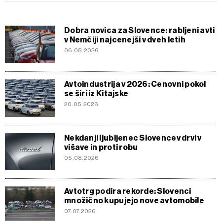
Dobra novica za Slovence: rabljeni avti
v Nemčiji najcenejši v dveh letih
06.08.2026
Avtoindustrija v 2026: Cenovni pokol
se širi iz Kitajske
20.05.2026
Nekdanji ljubljenec Slovencev drvi v
višave in proti robu
05.08.2026
Avtotrg podira rekorde: Slovenci
množično kupujejo nove avtomobile
07.07.2026