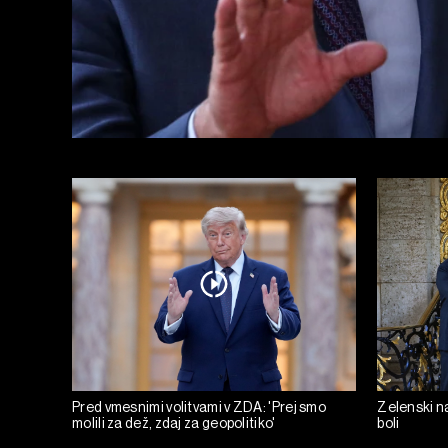
Pred vmesnimi volitvami v ZDA: 'Prej smo
Zelenski na
molili za dež, zdaj za geopolitiko'
boli