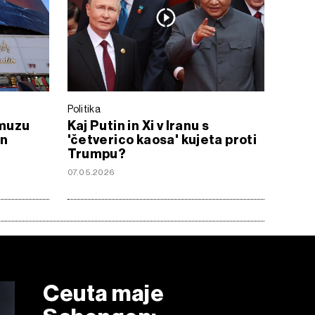
Politika
rmuzu
Kaj Putin in Xi v Iranu s
in
'četverico kaosa' kujeta proti
Trumpu?
07.05.2026
Ceuta maje