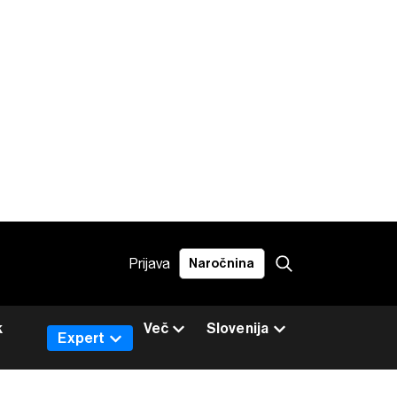
Prijava
Naročnina
k
Več
Slovenija
Expert