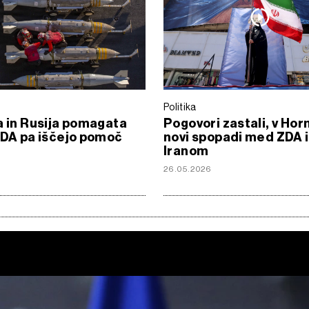
Politika
a in Rusija pomagata
Pogovori zastali, v Ho
ZDA pa iščejo pomoč
novi spopadi med ZDA 
Iranom
26.05.2026