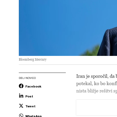
Bloomberg Mercury
Iran je sporočil, d
DELI NOVICO
potekal, ko bo konf
Facebook
nista bližje rešitvi s
Post
Tweet
WhatsApp