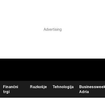
Finančni
Razkošje
Tehnologija
Businesswee
trgi
Adria