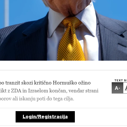
TEXT S
a bo tranzit skozi kritično Hormuško ožino
-
likt z ZDA in Izraelom končan, vendar strani
porov ali iskanju poti do tega cilja.
Login/Registracija