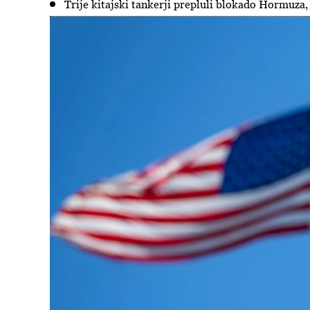
Trije kitajski tankerji prepluli blokado Hormuza