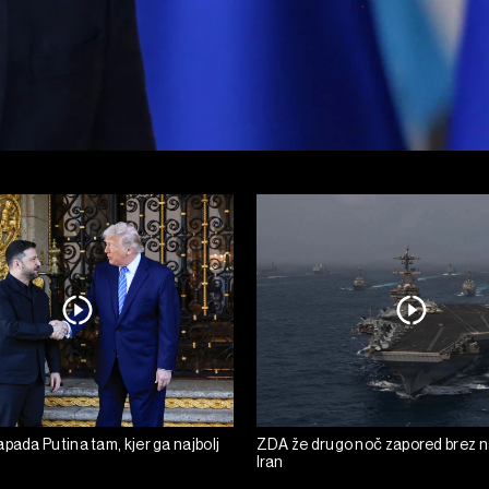
pada Putina tam, kjer ga najbolj
ZDA že drugo noč zapored brez 
Iran