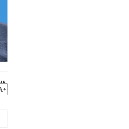
IZE
+