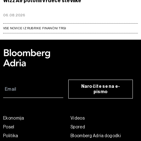
Wizz Air potonil v rdeče številke
06.08.2026
VSE NOVICE IZ RUBRIKE FINANČNI TRGI
Naročite se na e-
pismo
Ekonomija
Videos
Posel
Spored
Politika
Bloomberg Adria dogodki