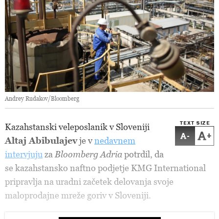
Andrey Rudakov/Bloomberg
TEXT SIZE
Kazahstanski veleposlanik v Sloveniji
-
+
Altaj Abibulajev
je v
nedavnem
intervjuju
za
Bloomberg Adria
potrdil, da
se kazahstansko naftno podjetje KMG International
pripravlja na uradni začetek delovanja svoje
maloprodajne mreže goriv v Sloveniji.