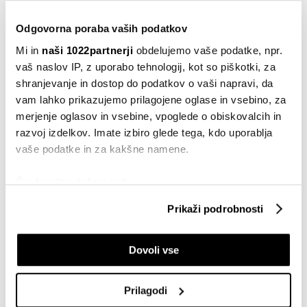
Drugo
Vzpon kapitalskih trgov v Srednji Aziji:
Odgovorna poraba vaših podatkov
nova priložnost za globalni kapital
10.03.2026
Mi in
naši 1022partnerji
obdelujemo vaše podatke, npr.
vaš naslov IP, z uporabo tehnologij, kot so piškotki, za
Surovine
shranjevanje in dostop do podatkov o vaši napravi, da
Naftni trg: Trenja v OPEC+, trgovinska
vam lahko prikazujemo prilagojene oglase in vsebino, za
vojna in iranski jedrski dogovor
merjenje oglasov in vsebine, vpoglede o obiskovalcih in
29.04.2025
razvoj izdelkov. Imate izbiro glede tega, kdo uporablja
vaše podatke in za kakšne namene.
Surovine
Naftni kartel OPEC+ se sooča z veliko
dilemo
Če dovolite, želimo tudi:
29.11.2024
Zbirati informacije o vaši geografski lokaciji, ki so
Prikaži podrobnosti
lahko točni do nekaj metrov
Politika
Identificirati napravo z aktivnim preverjanjem
Slovenija v varnostnem svetu OZN:
Dovoli vse
lastnosti (odčitavanje prstnih odtisov)
Vazal ZDA ali partner nerazvitih?
Poglejte si še, kako se obdelujejo vaši osebni podatki in
05.06.2023
nastavite svoje preference v
razdelku o podrobnostih
.
Prilagodi
Lahko spremenite ali odstranite vaše dovoljenje kadarkoli