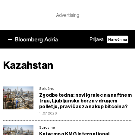
Prijava
Naročnina
Kazahstan
Splošno
Zgodbe tedna: novi igralec na naftnem
trgu, Ljubljanska borza v drugem
polletju, pravi čas za nakup bitcoina?
11.07.2026
Surovine
Kaj vemo o KMG International,