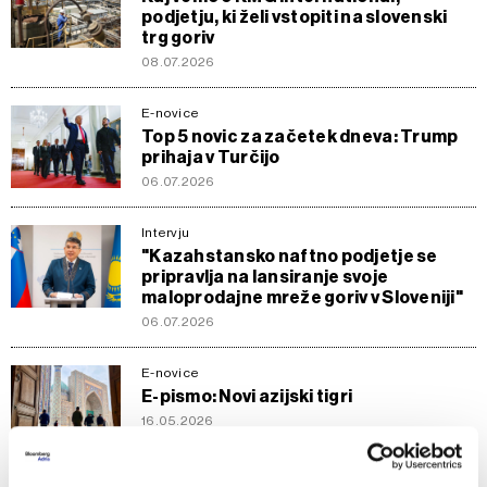
podjetju, ki želi vstopiti na slovenski
trg goriv
08.07.2026
E-novice
Top 5 novic za začetek dneva: Trump
prihaja v Turčijo
06.07.2026
Intervju
"Kazahstansko naftno podjetje se
pripravlja na lansiranje svoje
maloprodajne mreže goriv v Sloveniji"
06.07.2026
E-novice
E-pismo: Novi azijski tigri
16.05.2026