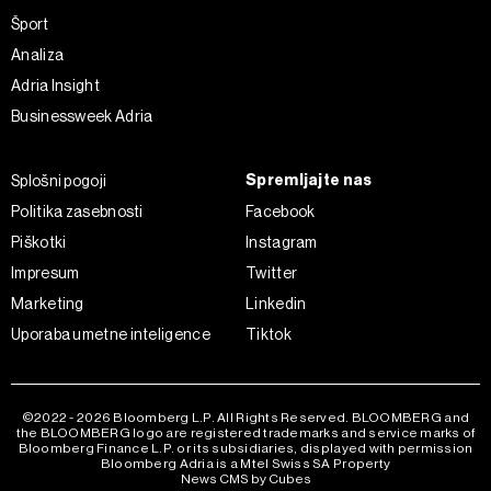
Šport
Analiza
Adria Insight
Businessweek Adria
Spremljajte nas
Splošni pogoji
Politika zasebnosti
Facebook
Piškotki
Instagram
Impresum
Twitter
Marketing
Linkedin
Uporaba umetne inteligence
Tiktok
©2022 - 2026 Bloomberg L.P. All Rights Reserved. BLOOMBERG and
the BLOOMBERG logo are registered trademarks and service marks of
Bloomberg Finance L.P. or its subsidiaries, displayed with permission
Bloomberg Adria is a Mtel Swiss SA Property
News CMS by Cubes