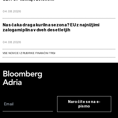
04.08.2026
Nas čaka draga kurilna sezona? EU z najnižjimi
zalogami plina v dveh desetletjih
04.08.2026
VSE NOVICE IZ RUBRIKE FINANČNI TRGI
Naročite se na e-
pismo