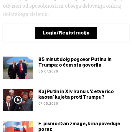
odvisen od sposobnosti in obsega delovanja onkraj
dolarskega sistema.
Login/Registracija
85 minut dolg pogovor Putina in
Trumpa: o čem sta govorila
05.07.2026
Kaj Putin in Xi v Iranu s 'četverico
kaosa' kujeta proti Trumpu?
07.05.2026
E-pismo: Dan zmage, ki napoveduje
poraz