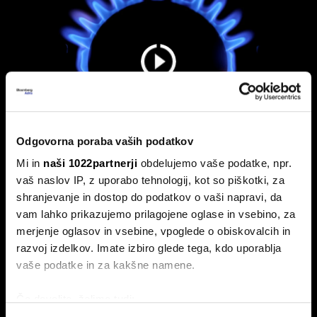
Odgovorna poraba vaših podatkov
Mi in
naši 1022partnerji
obdelujemo vaše podatke, npr.
vaš naslov IP, z uporabo tehnologij, kot so piškotki, za
Nas čaka draga kurilna sezona? EU z
shranjevanje in dostop do podatkov o vaši napravi, da
najnižjimi zalogami plina v dveh
vam lahko prikazujemo prilagojene oglase in vsebino, za
desetletjih
merjenje oglasov in vsebine, vpoglede o obiskovalcih in
Skladišča EU le 57-odstotno zapolnjena s plinom.
razvoj izdelkov. Imate izbiro glede tega, kdo uporablja
vaše podatke in za kakšne namene.
Če dovolite, želimo tudi: