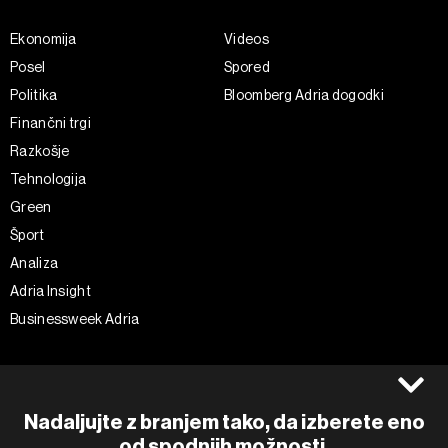
Ekonomija
Videos
Posel
Spored
Politika
Bloomberg Adria dogodki
Finančni trgi
Razkošje
Tehnologija
Green
Šport
Analiza
Adria Insight
Businessweek Adria
Spremljajte nas
Splošni pogoji
Politika zasebnosti
Facebook
Nadaljujte z branjem tako, da izberete eno
Piškotki
Instagram
od spodnjih možnosti.