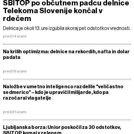
SBITOP po občutnem padcu delnice
Telekoma Slovenije končal v
rdečem
Delnica je okoli 13. ure izgubila skoraj pet odstotkov vrednosti.
pred 14 urami
Na krilih optimizma: delnice na rekordih, nafta in dolar
padata
pred 19 urami
Naložbe v umetno inteligenco razdelile "veličastno
sedmerico" – kdo je upravičil milijarde, kdo pa
razočaral vlagatelje
pred 21 urami
Ljubljanska borza: Unior poskočil za 30 odstotkov,
SBITOP komaj v zelenem