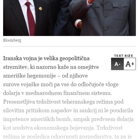
Bloomberg
TEXT SIZE
Iranska vojna je velika geopolitična
-
+
streznitev, ki nazorno kaže na omejitve
ameriške hegemonije – od njihove
surove vojaške moči pa vse do odločujoče vloge
dolarja v mednarodnem finančnem sistemu.
Presenetljiva trdoživost teheranskega režima pod
silovitim pritiskom napadov in sankcij ni le poudarila
impotence ameriških bomb, ampak predvsem dolarja
kot sredstva ekonomskega bojevanja. Trdoživost
režima je posledica odpornosti gospodarstva, ta pa je