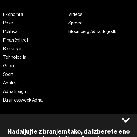
Ekonomija
Videos
Posel
Spored
Politika
Bloomberg Adria dogodki
Finančni trgi
Razkošje
Tehnologija
Green
Šport
Analiza
Adria Insight
Businessweek Adria
Spremljajte nas
Splošni pogoji
Politika zasebnosti
Facebook
Nadaljujte z branjem tako, da izberete eno
Piškotki
Instagram