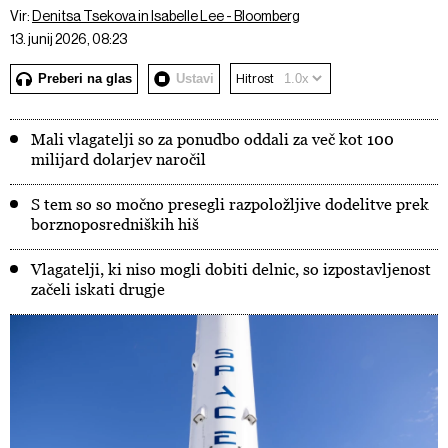
Vir:
Denitsa Tsekova in Isabelle Lee - Bloomberg
13. junij 2026, 08:23
Preberi na glas
Ustavi
Hitrost
Mali vlagatelji so za ponudbo oddali za več kot 100
milijard dolarjev naročil
S tem so so močno presegli razpoložljive dodelitve prek
borznoposredniških hiš
Vlagatelji, ki niso mogli dobiti delnic, so izpostavljenost
začeli iskati drugje