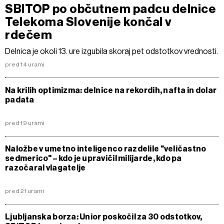
SBITOP po občutnem padcu delnice
Telekoma Slovenije končal v
rdečem
Delnica je okoli 13. ure izgubila skoraj pet odstotkov vrednosti.
pred 14 urami
Na krilih optimizma: delnice na rekordih, nafta in dolar
padata
pred 19 urami
Naložbe v umetno inteligenco razdelile "veličastno
sedmerico" – kdo je upravičil milijarde, kdo pa
razočaral vlagatelje
pred 21 urami
Ljubljanska borza: Unior poskočil za 30 odstotkov,