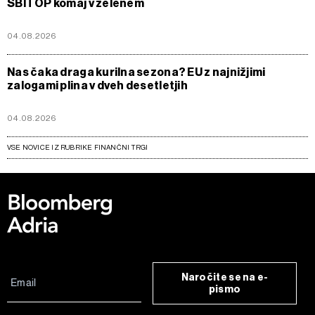
SBITOP komaj v zelenem
04.08.2026
Nas čaka draga kurilna sezona? EU z najnižjimi
zalogami plina v dveh desetletjih
04.08.2026
VSE NOVICE IZ RUBRIKE FINANČNI TRGI
Naročite se na e-
pismo