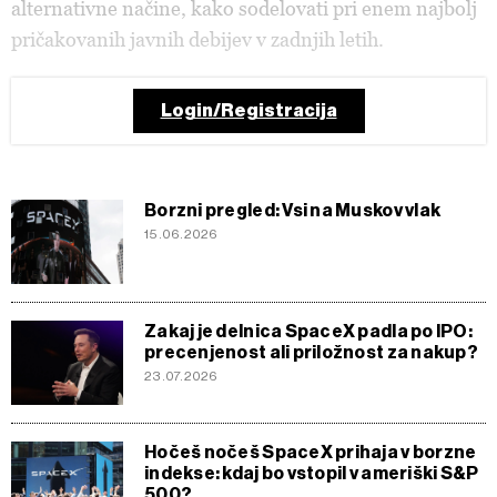
alternativne načine, kako sodelovati pri enem najbolj
pričakovanih javnih debijev v zadnjih letih.
Login/Registracija
Borzni pregled: Vsi na Muskov vlak
15.06.2026
Zakaj je delnica SpaceX padla po IPO:
precenjenost ali priložnost za nakup?
23.07.2026
Hočeš nočeš SpaceX prihaja v borzne
indekse: kdaj bo vstopil v ameriški S&P
500?