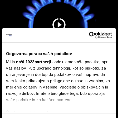
Odgovorna poraba vaših podatkov
Mi in
naši 1022partnerji
obdelujemo vaše podatke, npr.
vaš naslov IP, z uporabo tehnologij, kot so piškotki, za
Nas čaka draga kurilna sezona? EU z
shranjevanje in dostop do podatkov o vaši napravi, da
najnižjimi zalogami plina v dveh
vam lahko prikazujemo prilagojene oglase in vsebino, za
desetletjih
merjenje oglasov in vsebine, vpoglede o obiskovalcih in
razvoj izdelkov. Imate izbiro glede tega, kdo uporablja
Skladišča EU le 57-odstotno zapolnjena s plinom.
vaše podatke in za kakšne namene.
Če dovolite, želimo tudi: