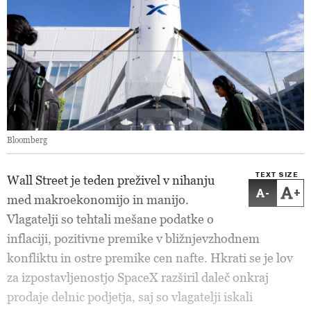
Bloomberg
TEXT SIZE
Wall Street je teden preživel v nihanju
-
+
med makroekonomijo in manijo.
Vlagatelji so tehtali mešane podatke o
inflaciji, pozitivne premike v bližnjevzhodnem
konfliktu in ostre premike cen nafte. Hkrati se je lov
za izpostavljenostjo SpaceX razširil daleč onkraj
prodaje delnic podjetja, saj so vlagatelji iskali