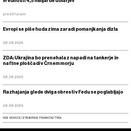
vrednosti 4,5 milijarde dolarjev
pred 21 urami
Evropi se piše huda zima zaradi pomanjkanja dizla
08.08.2026
ZDA: Ukrajina bo prenehala z napadi na tankerje in
naftne ploščadi v Črnem morju
08.08.2026
Razhajanja glede dviga obresti v Fedu se poglabljajo
08.08.2026
VSE NOVICE IZ RUBRIKE FINANČNI TRGI