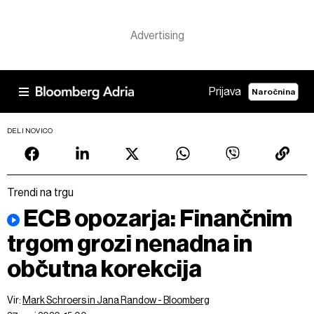
Prijava
Naročnina
DELI NOVICO
Trendi na trgu
ECB opozarja: Finančnim
trgom grozi nenadna in
občutna korekcija
Vir:
Mark Schroers in Jana Randow - Bloomberg