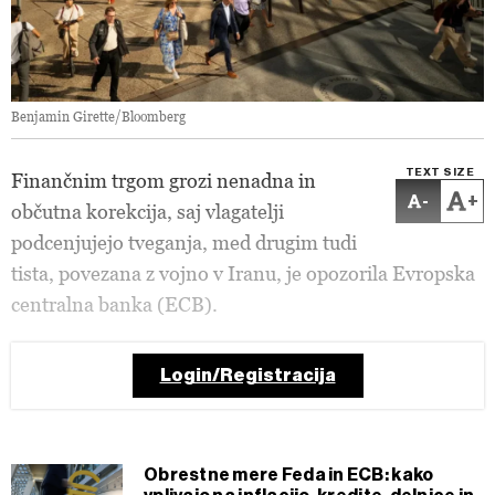
Benjamin Girette/Bloomberg
TEXT SIZE
Finančnim trgom grozi nenadna in
-
+
občutna korekcija, saj vlagatelji
podcenjujejo tveganja, med drugim tudi
tista, povezana z vojno v Iranu, je opozorila Evropska
centralna banka (ECB).
Login/Registracija
Obrestne mere Feda in ECB: kako