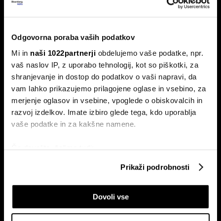
Od kod prihaja dizel v Slovenijo in ali
bo cena še naprej rasla
Odgovorna poraba vaših podatkov
Od začetka leta se je sod surove nafte brent podražil za
Mi in
naši 1022partnerji
obdelujemo vaše podatke, npr.
več kot 30 odstotkov. A potrošniki na bencinskih črpalkah
vaš naslov IP, z uporabo tehnologij, kot so piškotki, za
ne kupujejo surove nafte, temveč njihove derivate.
shranjevanje in dostop do podatkov o vaši napravi, da
vam lahko prikazujemo prilagojene oglase in vsebino, za
merjenje oglasov in vsebine, vpoglede o obiskovalcih in
razvoj izdelkov. Imate izbiro glede tega, kdo uporablja
vaše podatke in za kakšne namene.
Če dovolite, želimo tudi:
Zbirati informacije o vaši geografski lokaciji, ki so
Prikaži podrobnosti
lahko točni do nekaj metrov
ETF-tekma Hrvatov in Slovencev
Nas čaka draga kurilna sezona?
na Ljubljanski borzi: kdo zmaguje
EU z najnižjimi zalogami plina v
Identificirati napravo z aktivnim preverjanjem
s košarico slovenskih delnic
dveh desetletjih
Dovoli vse
lastnosti (odčitavanje prstnih odtisov)
Poglejte si še, kako se obdelujejo vaši osebni podatki in