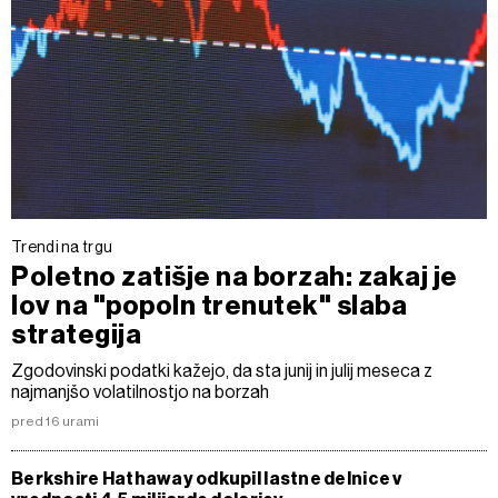
Trendi na trgu
Poletno zatišje na borzah: zakaj je
lov na "popoln trenutek" slaba
strategija
Zgodovinski podatki kažejo, da sta junij in julij meseca z
najmanjšo volatilnostjo na borzah
pred 16 urami
Berkshire Hathaway odkupil lastne delnice v