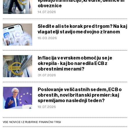
vplivajo na inflacijo, kredite, delnice in
obveznice
14.07.2026
Sledite ali ste korak pred trgom? Na kaj
vlagatelji stavijo med vojno z Iranom
16.03.2026
Inflacija v evrskem območju se je
okrepila - kaj bo naredila ECB z
obrestnimi merami?
31.07.2026
Poslovanje veličastnih sedem, ECB o
obrestih, novi britanski premier: kaj
spremljamo naslednji teden?
19.07.2026
VSE NOVICE IZ RUBRIKE FINANČNI TRGI