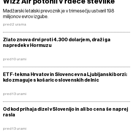
Wizz Air potonil v rdeče številke
Madžarski letalski prevoznik je v trimesečju ustvaril 198
milijonov evrov izgube.
pred 2 urama
Zlato znova drvi proti 4.300 dolarjem, draži ga
napredek v Hormuzu
pred 10 urami
ETF-tekma Hrvatov in Slovencev na Ljubljanski borzi:
kdo zmaguje s košarico slovenskih delnic
pred 13 urami
Od kod prihaja dizel v Slovenijo in ali bo cena še naprej
rasla
pred 13 urami