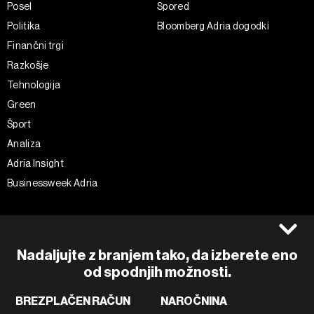
Posel
Spored
Politika
Bloomberg Adria dogodki
Finančni trgi
Razkošje
Tehnologija
Green
Šport
Analiza
Adria Insight
Businessweek Adria
Spremljajte nas
Splošni pogoji
Politika zasebnosti
Facebook
Nadaljujte z branjem tako, da izberete eno
Piškotki
Instagram
od spodnjih možnosti.
Impresum
Twitter
BREZPLAČEN RAČUN
NAROČNINA
Marketing
Linkedin