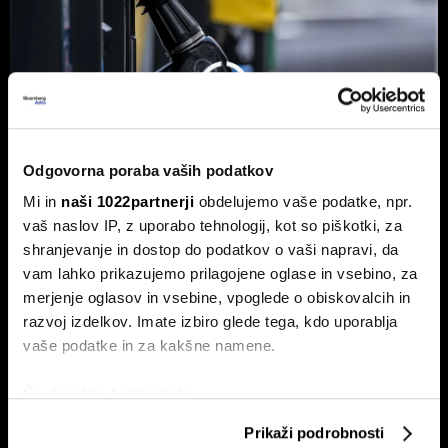
Odgovorna poraba vaših podatkov
Mi in
naši 1022partnerji
obdelujemo vaše podatke, npr.
vaš naslov IP, z uporabo tehnologij, kot so piškotki, za
shranjevanje in dostop do podatkov o vaši napravi, da
Od kod prihaja dizel v Slovenijo in ali
vam lahko prikazujemo prilagojene oglase in vsebino, za
bo cena še naprej rasla
merjenje oglasov in vsebine, vpoglede o obiskovalcih in
razvoj izdelkov. Imate izbiro glede tega, kdo uporablja
Od začetka leta se je sod surove nafte brent podražil za
več kot 30 odstotkov. A potrošniki na bencinskih črpalkah
vaše podatke in za kakšne namene.
ne kupujejo surove nafte, temveč njihove derivate.
Če dovolite, želimo tudi:
Zbirati informacije o vaši geografski lokaciji, ki so
Prikaži podrobnosti
lahko točni do nekaj metrov