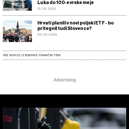
Luka do 100-evrske meje
15.06.2026
Hrvati planili v novi poljski ETF - bo
pritegnil tudi Slovence?
26.05.2026
VSE NOVICE IZ RUBRIKE FINANČNI TRGI