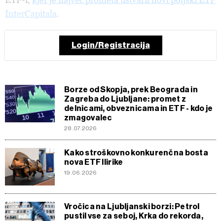
InterCapitala
.
Login/Registracija
Borze od Skopja, prek Beograda in
Zagreba do Ljubljane: promet z
delnicami, obveznicama in ETF - kdo je
zmagovalec
28.07.2026
Kako stroškovno konkurenčna bosta
nova ETF Ilirike
19.06.2026
Vročica na Ljubljanski borzi: Petrol
pustil vse za seboj, Krka do rekorda,