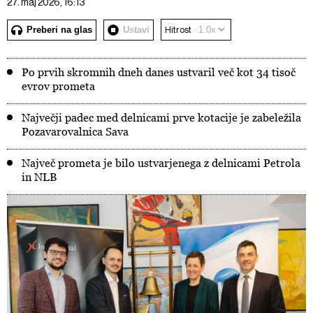
27. maj 2026, 16:13
Preberi na glas
Ustavi
Hitrost
Po prvih skromnih dneh danes ustvaril več kot 34 tisoč
evrov prometa
Največji padec med delnicami prve kotacije je zabeležila
Pozavarovalnica Sava
Največ prometa je bilo ustvarjenega z delnicami Petrola
in NLB