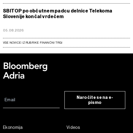
SBITOP po občutnem padcu delnice Telekoma
Slovenije končal v rdečem
05.08.2026
VSE NOVICE IZ RUBRIKE FINANČNI TRGI
Naročite se na e-
pismo
Ekonomija
Videos