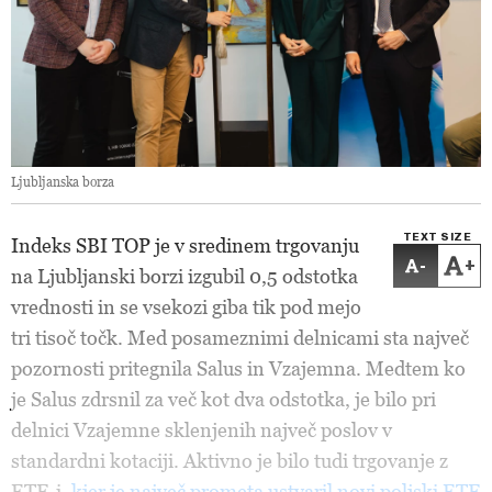
Ljubljanska borza
TEXT SIZE
Indeks SBI TOP je v sredinem trgovanju
-
+
na Ljubljanski borzi izgubil 0,5 odstotka
vrednosti in se vsekozi giba tik pod mejo
tri tisoč točk. Med posameznimi delnicami sta največ
pozornosti pritegnila Salus in Vzajemna. Medtem ko
je Salus zdrsnil za več kot dva odstotka, je bilo pri
delnici Vzajemne sklenjenih največ poslov v
standardni kotaciji. Aktivno je bilo tudi trgovanje z
ETF-i,
kjer je največ prometa ustvaril novi poljski ETF