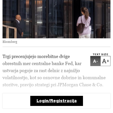
Bloomberg
TEXT SIZE
Trgi precenjujejo morebitne dvige
-
+
obrestnih mer centralne banke Fed, kar
ustvarja pogoje za rast delnic z najnižjo
volatilnostjo, kot so osnovne dobrine in komunalne
storitve, pravijo strategi pri JPMorgan Chase & Co.
Login/Registracija