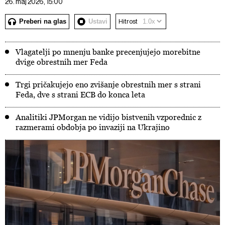
26. maj 2026, 15:00
Preberi na glas
Ustavi
Hitrost
Vlagatelji po mnenju banke precenjujejo morebitne
dvige obrestnih mer Feda
Trgi pričakujejo eno zvišanje obrestnih mer s strani
Feda, dve s strani ECB do konca leta
Analitiki JPMorgan ne vidijo bistvenih vzporednic z
razmerami obdobja po invaziji na Ukrajino