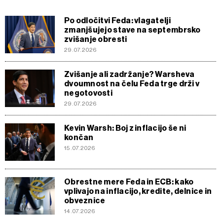
Po odločitvi Feda: vlagatelji
zmanjšujejo stave na septembrsko
zvišanje obresti
29.07.2026
Zvišanje ali zadržanje? Warsheva
dvoumnost na čelu Feda trge drži v
negotovosti
29.07.2026
Kevin Warsh: Boj z inflacijo še ni
končan
15.07.2026
Obrestne mere Feda in ECB: kako
vplivajo na inflacijo, kredite, delnice in
obveznice
14.07.2026