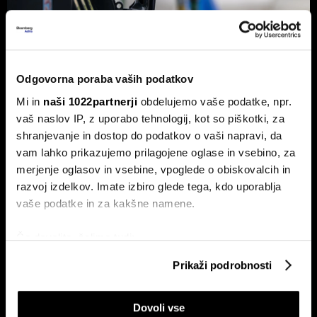
Od kod prihaja dizel v Slovenijo in ali
Odgovorna poraba vaših podatkov
bo cena še naprej rasla
Mi in
naši 1022partnerji
obdelujemo vaše podatke, npr.
Od začetka leta se je sod surove nafte brent podražil za
vaš naslov IP, z uporabo tehnologij, kot so piškotki, za
več kot 30 odstotkov. A potrošniki na bencinskih črpalkah
shranjevanje in dostop do podatkov o vaši napravi, da
ne kupujejo surove nafte, temveč njihove derivate.
vam lahko prikazujemo prilagojene oglase in vsebino, za
merjenje oglasov in vsebine, vpoglede o obiskovalcih in
razvoj izdelkov. Imate izbiro glede tega, kdo uporablja
vaše podatke in za kakšne namene.
Če dovolite, želimo tudi:
Zbirati informacije o vaši geografski lokaciji, ki so
Prikaži podrobnosti
lahko točni do nekaj metrov
Identificirati napravo z aktivnim preverjanjem
ETF-tekma Hrvatov in Slovencev
Nas čaka draga kurilna sezona?
na Ljubljanski borzi: kdo zmaguje
EU z najnižjimi zalogami plina v
Dovoli vse
lastnosti (odčitavanje prstnih odtisov)
s košarico slovenskih delnic
dveh desetletjih