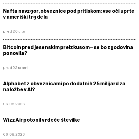
Nafta navzgor, obveznice pod pritiskom: vse oči uprte
v ameriški trg dela
pred 20 urami
Bitcoin pred jesenskim preizkusom – se bo zgodovina
ponovila?
pred 22 urami
Alphabet z obveznicami po dodatnih 25 milijard za
naložbe v AI?
06.08.2026
Wizz Air potonil v rdeče številke
06.08.2026