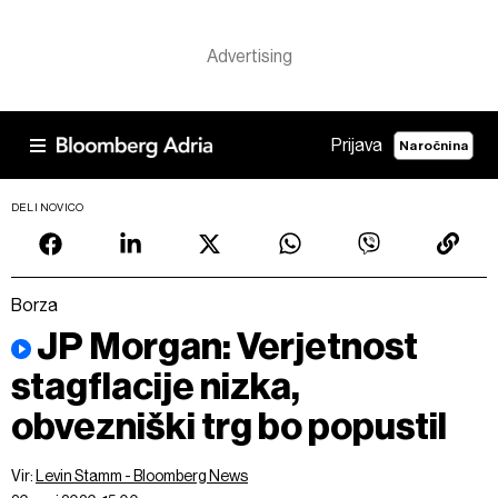
Prijava
Naročnina
DELI NOVICO
Borza
JP Morgan: Verjetnost
stagflacije nizka,
obvezniški trg bo popustil
Vir:
Levin Stamm - Bloomberg News