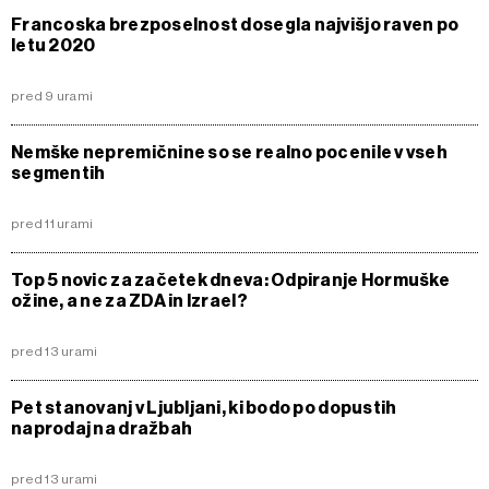
Francoska brezposelnost dosegla najvišjo raven po
letu 2020
pred 9 urami
Nemške nepremičnine so se realno pocenile v vseh
segmentih
pred 11 urami
Top 5 novic za začetek dneva: Odpiranje Hormuške
ožine, a ne za ZDA in Izrael?
pred 13 urami
Pet stanovanj v Ljubljani, ki bodo po dopustih
naprodaj na dražbah
pred 13 urami