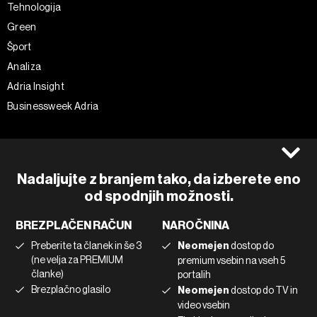
Tehnologija
Green
Šport
Analiza
Adria Insight
Businessweek Adria
Spremljajte nas
Splošni pogoji
Politika zasebnosti
Facebook
Nadaljujte z branjem tako, da izberete eno
Piškotki
Instagram
od spodnjih možnosti.
Impresum
Twitter
BREZPLAČEN RAČUN
NAROČNINA
Marketing
Linkedin
Preberite ta članek in še 3
Neomejen
dostop do
Uporaba umetne inteligence
Tiktok
(ne velja za PREMIUM
premium vsebin na vseh 5
članke)
portalih
Brezplačno glasilo
Neomejen
dostop do TV in
©2022 - 2026 Bloomberg L.P. All Rights Reserved. BLOOMBERG and
video vsebin
the BLOOMBERG logo are registered trademarks and service marks of