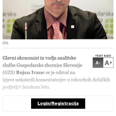
STA
TEXT SIZE
Glavni ekonomist in vodja analitske
-
+
službe Gospodarske zbornice Slovenije
(GZS)
Bojan Ivanc
se je odzval na
izjave nekaterih komentatorjev o rekordnih dobičkih
podjetij v lanskem letu.
Login/Registracija