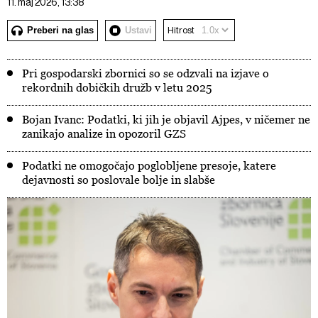
11. maj 2026, 13:38
Preberi na glas
Ustavi
Hitrost
Pri gospodarski zbornici so se odzvali na izjave o
rekordnih dobičkih družb v letu 2025
Bojan Ivanc: Podatki, ki jih je objavil Ajpes, v ničemer ne
zanikajo analize in opozoril GZS
Podatki ne omogočajo poglobljene presoje, katere
dejavnosti so poslovale bolje in slabše