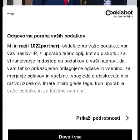
Top 5 novic za začetek dneva:
Odgovorna poraba vaših podatkov
Odpiranje Hormuške ožine, a ne za
Mi in
naši 1022partnerji
obdelujemo vaše podatke, npr.
ZDA in Izrael?
vaš naslov IP, z uporabo tehnologij, kot so piškotki, za
To so prve novice dneva.
shranjevanje in dostop do podatkov o vaši napravi, da
vam lahko prikazujemo prilagojene oglase in vsebino, za
merjenje oglasov in vsebine, vpoglede o obiskovalcih in
razvoj izdelkov. Imate izbiro glede tega, kdo uporablja
vaše podatke in za kakšne namene.
Če dovolite, želimo tudi:
Zbirati informacije o vaši geografski lokaciji, ki so
Prikaži podrobnosti
lahko točni do nekaj metrov
Borza na rekordu, ekonomija na
Top 5 novic za začetek dneva:
Identificirati napravo z aktivnim preverjanjem
dnu - zakaj ima nemška
nov val kibernetskih napadov na
lokomotiva dve hitrosti?
Wall Streetu
Dovoli vse
lastnosti (odčitavanje prstnih odtisov)