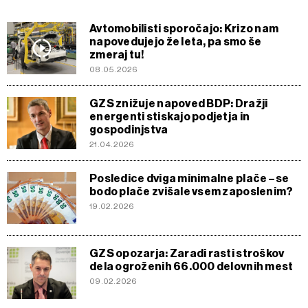
Avtomobilisti sporočajo: Krizo nam
napovedujejo že leta, pa smo še
zmeraj tu!
08.05.2026
GZS znižuje napoved BDP: Dražji
energenti stiskajo podjetja in
gospodinjstva
21.04.2026
Posledice dviga minimalne plače – se
bodo plače zvišale vsem zaposlenim?
19.02.2026
GZS opozarja: Zaradi rasti stroškov
dela ogroženih 66.000 delovnih mest
09.02.2026