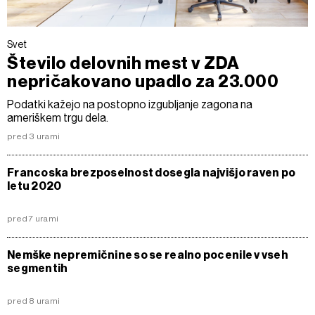
Svet
Število delovnih mest v ZDA
nepričakovano upadlo za 23.000
Podatki kažejo na postopno izgubljanje zagona na
ameriškem trgu dela.
pred 3 urami
Francoska brezposelnost dosegla najvišjo raven po
letu 2020
pred 7 urami
Nemške nepremičnine so se realno pocenile v vseh
segmentih
pred 8 urami