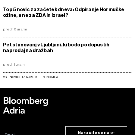
Top 5 novic za začetek dneva: Odpiranje Hormuške
ožine, a ne za ZDA in Izrael?
pred 10 urami
Pet stanovanj v Ljubljani, ki bodo po dopustih
naprodaj na dražbah
pred 11 urami
VSE NOVICE IZ RUBRIKE EKONOMIJA
Naročite se na e-