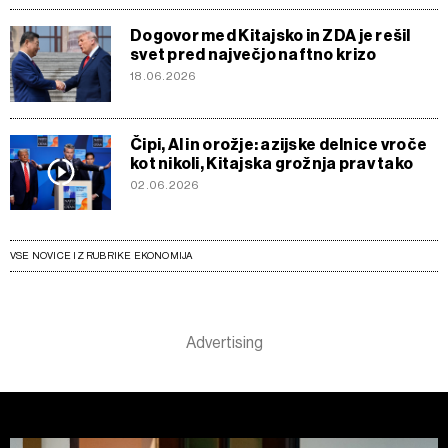
Dogovor med Kitajsko in ZDA je rešil
svet pred največjo naftno krizo
18.06.2026
Čipi, AI in orožje: azijske delnice vroče
kot nikoli, Kitajska grožnja prav tako
02.06.2026
VSE NOVICE IZ RUBRIKE EKONOMIJA