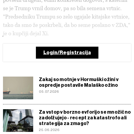
se je Trump vrnil domov, pa so bila semena vrtnic.
"Predsedniku Trumpu so zelo ugajale kitajske vrtnice,
tako da smo že poskrbeli, da bo seme poslano v ZDA,"
je o kupčiji dejal Xi.
Login/Registracija
Zakaj so motnje v Hormuški ožini v
ospredje postavile Malaško ožino
05.07.2026
Za vstop v borzno evforijo se množično
zadolžujejo - recept za katastrofo ali
strategija za zmago?
25.06.2026