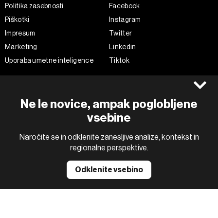
Politika zasebnosti
Facebook
Piškotki
Instagram
Impresum
Twitter
Marketing
Linkedin
Uporaba umetne inteligence
Tiktok
©2022 - 2026 Bloomberg L.P. All Rights Reserved. BLOOMBERG and
Ne le novice, ampak poglobljene
the BLOOMBERG logo are registered trademarks and service marks of
Bloomberg Finance L.P. or its subsidiaries, displayed with permission
vsebine
Bloomberg Adria is a Mtel Swiss SA Property
News CMS by Cubes
Naročite se in odklenite zanesljive analize, kontekst in
regionalne perspektive.
Odklenite vsebino