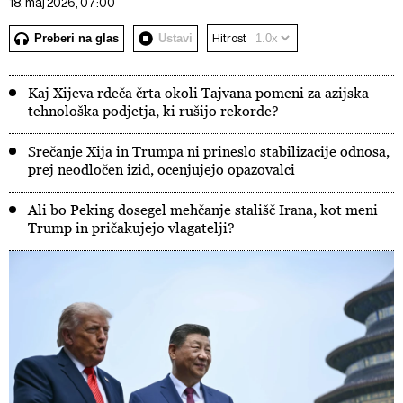
18. maj 2026, 07:00
Preberi na glas
Ustavi
Hitrost
Kaj Xijeva rdeča črta okoli Tajvana pomeni za azijska
tehnološka podjetja, ki rušijo rekorde?
Srečanje Xija in Trumpa ni prineslo stabilizacije odnosa,
prej neodločen izid, ocenjujejo opazovalci
Ali bo Peking dosegel mehčanje stališč Irana, kot meni
Trump in pričakujejo vlagatelji?