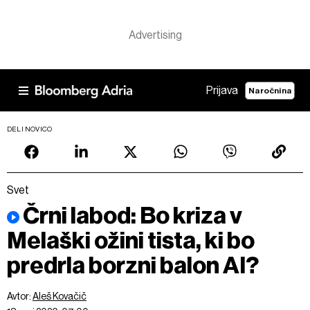
Prijava
Naročnina
DELI NOVICO
Svet
Črni labod: Bo kriza v
Melaški ožini tista, ki bo
predrla borzni balon AI?
Avtor:
Aleš Kovačič