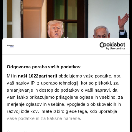
Odgovorna poraba vaših podatkov
Mi in
naši 1022partnerji
obdelujemo vaše podatke, npr.
vaš naslov IP, z uporabo tehnologij, kot so piškotki, za
shranjevanje in dostop do podatkov o vaši napravi, da
vam lahko prikazujemo prilagojene oglase in vsebino, za
Top 5 novic za začetek dneva:
merjenje oglasov in vsebine, vpoglede o obiskovalcih in
Odpiranje Hormuške ožine, a ne za
razvoj izdelkov. Imate izbiro glede tega, kdo uporablja
ZDA in Izrael?
vaše podatke in za kakšne namene.
To so prve novice dneva.