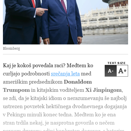
Bloomberg
TEXT SIZE
Kaj je kokoš povedala raci? Medtem ko
-
+
curljajo podrobnosti
srečanja leta
med
ameriškim predsednikom
Donaldom
Trumpom
in kitajskim voditeljem
Xi Jinpingom
,
se zdi, da je kitajski idiom o nerazumevanju še najbolj
ustrezen povzetek hektičnega dvodnevnega dogajanja
v Pekingu minuli konec tedna. Medtem ko je ena
stran trdila nekaj, je nasprotna govorila o nečem
povsem drugem; edini konkreten dogovor, s katerim