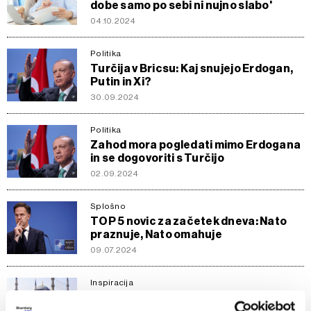
dobe samo po sebi ni nujno slabo'
04.10.2024
Politika
Turčija v Bricsu: Kaj snujejo Erdogan,
Putin in Xi?
30.09.2024
Politika
Zahod mora pogledati mimo Erdogana
in se dogovoriti s Turčijo
02.09.2024
Splošno
TOP 5 novic za začetek dneva: Nato
praznuje, Nato omahuje
09.07.2024
Inspiracija
Odkrijte Carigrad, edino mesto na
dveh celinah