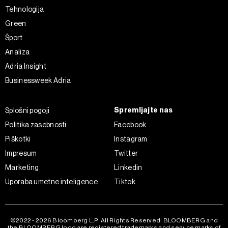
Tehnologija
Green
Šport
Analiza
Adria Insight
Businessweek Adria
Spremljajte nas
Splošni pogoji
Politika zasebnosti
Facebook
Piškotki
Instagram
Impresum
Twitter
Marketing
Linkedin
Uporaba umetne inteligence
Tiktok
©2022 - 2026 Bloomberg L.P. All Rights Reserved. BLOOMBERG and
the BLOOMBERG logo are registered trademarks and service marks of