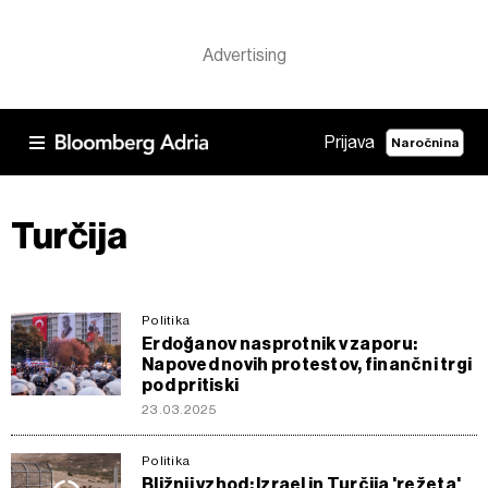
Prijava
Naročnina
Turčija
Politika
Erdoğanov nasprotnik v zaporu:
Napoved novih protestov, finančni trgi
pod pritiski
23.03.2025
Politika
Bližnji vzhod: Izrael in Turčija 'režeta'