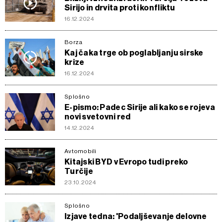
Sirijo in drvita proti konfliktu
16.12.2024
Borza
Kaj čaka trge ob poglabljanju sirske
krize
16.12.2024
Splošno
E-pismo: Padec Sirije ali kako se rojeva
novi svetovni red
14.12.2024
Avtomobili
Kitajski BYD v Evropo tudi preko
Turčije
23.10.2024
Splošno
Izjave tedna: 'Podaljševanje delovne