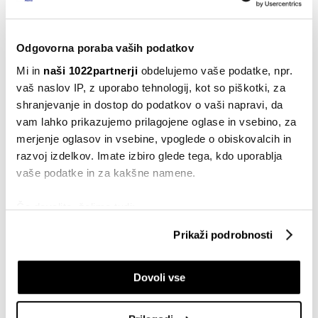
07.06.2024
Odgovorna poraba vaših podatkov
Splošno
Presaditev las vse bolj priljubljena.
Mi in
naši 1022partnerji
obdelujemo vaše podatke, npr.
Koliko stane?
vaš naslov IP, z uporabo tehnologij, kot so piškotki, za
14.04.2024
shranjevanje in dostop do podatkov o vaši napravi, da
vam lahko prikazujemo prilagojene oglase in vsebino, za
Evropa
merjenje oglasov in vsebine, vpoglede o obiskovalcih in
Turčija se po volitvah vrača na
obvezniške trge
razvoj izdelkov. Imate izbiro glede tega, kdo uporablja
vaše podatke in za kakšne namene.
09.02.2024
Denar
Če dovolite, želimo tudi:
Erdogan v centralno banko imenoval
Zbirati informacije o vaši geografski lokaciji, ki so
predavateljico s področja kriptovalut
Prikaži podrobnosti
lahko točni do nekaj metrov
24.12.2023
Identificirati napravo z aktivnim preverjanjem
Dovoli vse
lastnosti (odčitavanje prstnih odtisov)
Svet
Poglejte si še, kako se obdelujejo vaši osebni podatki in
Oktobra nepričakovana umiritev
podivjane turške inflacije
nastavite svoje preference v
razdelku o podrobnostih
.