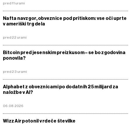
pred 11 urami
Nafta navzgor, obveznice pod pritiskom: vse oči uprte
v ameriški trg dela
pred 22 urami
Bitcoin pred jesenskim preizkusom – se bo zgodovina
ponovila?
pred 23 urami
Alphabet z obveznicami po dodatnih 25 milijard za
naložbe v AI?
06.08.2026
Wizz Air potonil v rdeče številke