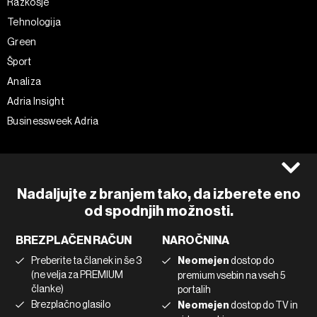
Razkošje
Tehnologija
Green
Šport
Analiza
Adria Insight
Businessweek Adria
Spremljajte nas
Splošni pogoji
Politika zasebnosti
Facebook
Nadaljujte z branjem tako, da izberete eno
Piškotki
Instagram
od spodnjih možnosti.
Impresum
Twitter
BREZPLAČEN RAČUN
NAROČNINA
Marketing
Linkedin
Preberite ta članek in še 3
Neomejen
dostop do
Uporaba umetne inteligence
Tiktok
(ne velja za PREMIUM
premium vsebin na vseh 5
članke)
portalih
Brezplačno glasilo
Neomejen
dostop do TV in
©2022 - 2026 Bloomberg L.P. All Rights Reserved. BLOOMBERG and