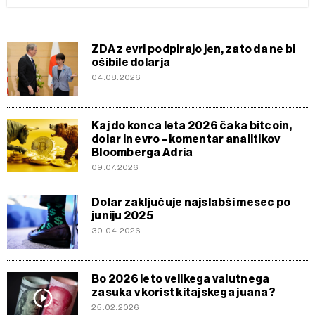
ZDA z evri podpirajo jen, zato da ne bi
ošibile dolarja
04.08.2026
Kaj do konca leta 2026 čaka bitcoin,
dolar in evro – komentar analitikov
Bloomberga Adria
09.07.2026
Dolar zaključuje najslabši mesec po
juniju 2025
30.04.2026
Bo 2026 leto velikega valutnega
zasuka v korist kitajskega juana?
25.02.2026