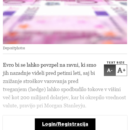
Depositphotos
TEXT SIZE
Evro bi se lahko povzpel na ravni, ki smo
-
+
jih nazadnje videli pred petimi leti, saj bi
znižanje stroškov varovanja pred
tveganjem (hedge) lahko spodbudilo tokove v višini
več kot 200 milijard dolarjev, kar bi okrepilo vrednost
valute, pravijo pri Morgan Stanleyju.
Login/Registracija