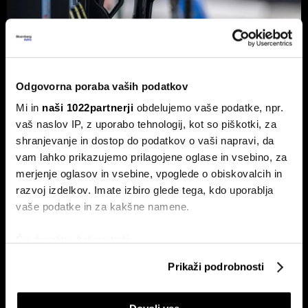
Odgovorna poraba vaših podatkov
Od kod prihaja dizel v Slovenijo in ali
Mi in
naši 1022partnerji
obdelujemo vaše podatke, npr.
bo cena še naprej rasla
vaš naslov IP, z uporabo tehnologij, kot so piškotki, za
Od začetka leta se je sod surove nafte brent podražil za
shranjevanje in dostop do podatkov o vaši napravi, da
več kot 30 odstotkov. A potrošniki na bencinskih črpalkah
ne kupujejo surove nafte, temveč njihove derivate.
vam lahko prikazujemo prilagojene oglase in vsebino, za
merjenje oglasov in vsebine, vpoglede o obiskovalcih in
razvoj izdelkov. Imate izbiro glede tega, kdo uporablja
vaše podatke in za kakšne namene.
Če dovolite, želimo tudi:
Zbirati informacije o vaši geografski lokaciji, ki so
Prikaži podrobnosti
lahko točni do nekaj metrov
Identificirati napravo z aktivnim preverjanjem
ETF-tekma Hrvatov in Slovencev
Nas čaka draga kurilna sezona?