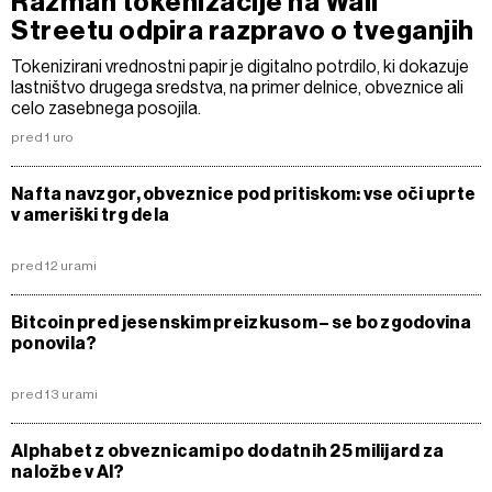
Razmah tokenizacije na Wall
Streetu odpira razpravo o tveganjih
Tokenizirani vrednostni papir je digitalno potrdilo, ki dokazuje
lastništvo drugega sredstva, na primer delnice, obveznice ali
celo zasebnega posojila.
pred 1 uro
Nafta navzgor, obveznice pod pritiskom: vse oči uprte
v ameriški trg dela
pred 12 urami
Bitcoin pred jesenskim preizkusom – se bo zgodovina
ponovila?
pred 13 urami
Alphabet z obveznicami po dodatnih 25 milijard za
naložbe v AI?