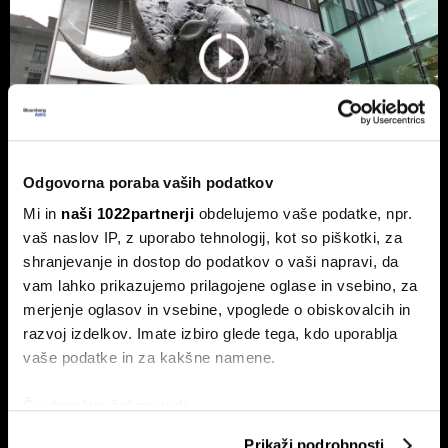
Odgovorna poraba vaših podatkov
Mi in
naši 1022partnerji
obdelujemo vaše podatke, npr.
vaš naslov IP, z uporabo tehnologij, kot so piškotki, za
ETF-tekma Hrvatov in Slovencev na
shranjevanje in dostop do podatkov o vaši napravi, da
Ljubljanski borzi: kdo zmaguje s
vam lahko prikazujemo prilagojene oglase in vsebino, za
košarico slovenskih delnic
merjenje oglasov in vsebine, vpoglede o obiskovalcih in
Primerjali smo promet, donosnost in stroške dveh ETF-ov,
razvoj izdelkov. Imate izbiro glede tega, kdo uporablja
ki sledita slovenskemu delniškemu indeksu SBITOP TR -
vaše podatke in za kakšne namene.
Ilirikin SLOTR in InterCapitalov ICSLO.
Če dovolite, želimo tudi:
Zbirati informacije o vaši geografski lokaciji, ki so
Prikaži podrobnosti