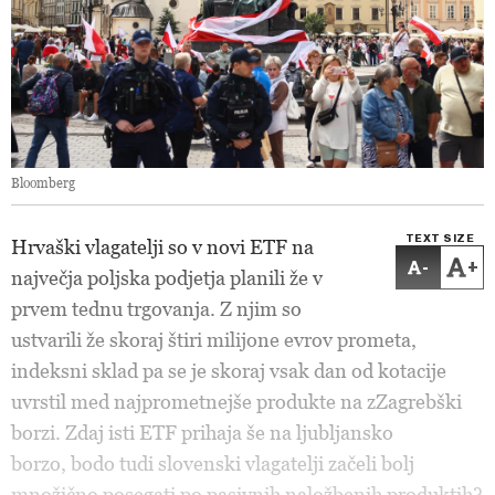
Bloomberg
TEXT SIZE
Hrvaški vlagatelji so v novi ETF na
-
+
največja poljska podjetja planili že v
prvem tednu trgovanja. Z njim so
ustvarili že skoraj štiri milijone evrov prometa,
indeksni sklad pa se je skoraj vsak dan od kotacije
uvrstil med najprometnejše produkte na zZagrebški
borzi. Zdaj isti ETF prihaja še na ljubljansko
borzo, bodo tudi slovenski vlagatelji začeli bolj
množično posegati po pasivnih naložbenih produktih?