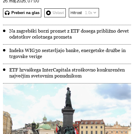
26. maj 2026, 07:00
Preberi na glas
Ustavi
Hitrost
Na zagrebški borzi promet z ETF dosega približno devet
odstotkov celotnega prometa
Indeks WIG30 sestavljajo banke, energetske družbe in
trgovske verige
ETF hrvaškega InterCapitala stroškovno konkurenčen
največjim svetovnim ponudnikom