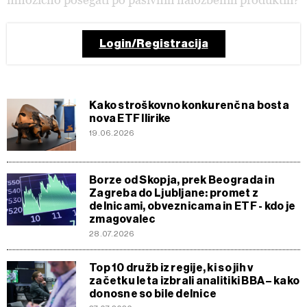
Login/Registracija
Kako stroškovno konkurenčna bosta
nova ETF Ilirike
19.06.2026
Borze od Skopja, prek Beograda in
Zagreba do Ljubljane: promet z
delnicami, obveznicama in ETF - kdo je
zmagovalec
28.07.2026
Top 10 družb iz regije, ki so jih v
začetku leta izbrali analitiki BBA – kako
donosne so bile delnice