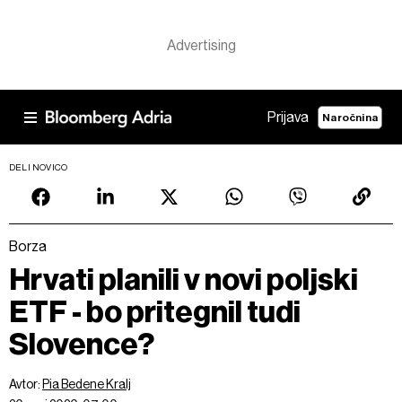
Prijava
Naročnina
DELI NOVICO
Borza
Hrvati planili v novi poljski
ETF - bo pritegnil tudi
Slovence?
Avtor:
Pia Bedene Kralj