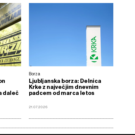
Borza
on
Ljubljanska borza: Delnica
Krke z največjim dnevnim
a daleč
padcem od marca letos
21.07.2026