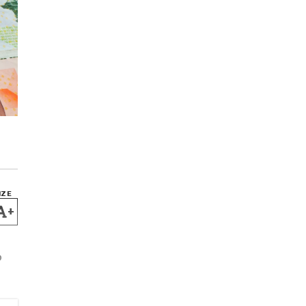
IZE
+
o