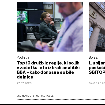
Podjetja
Borza
Top 10 družb iz regije, ki so jih
Ljublja
v začetku leta izbrali analitiki
poskoči
BBA – kako donosne so bile
SBITOP
delnice
27.07.2026
04.08.202
VSE NOVICE IZ RUBRIKE POSEL