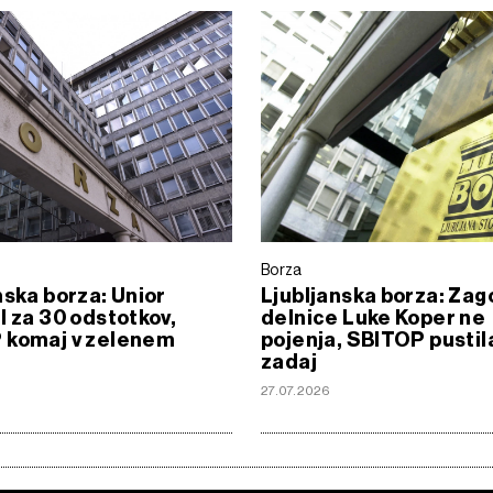
Borza
nska borza: Unior
Ljubljanska borza: Zag
l za 30 odstotkov,
delnice Luke Koper ne
 komaj v zelenem
pojenja, SBITOP pustil
zadaj
6
27.07.2026