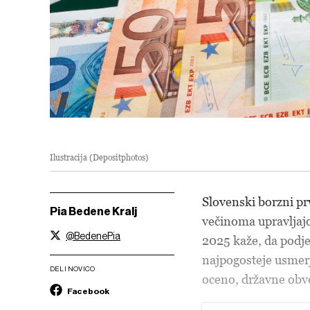
Ilustracija (Depositphotos)
Slovenski borzni p
Pia Bedene Kralj
večinoma upravljajo
@BedenePia
2025 kaže, da podje
najpogosteje usmerj
DELI NOVICO
oceno, državne obve
Facebook