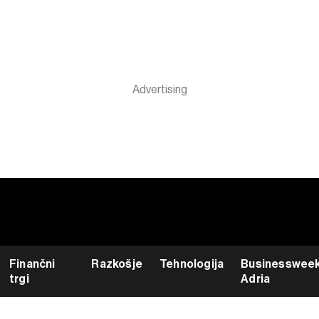
Finančni
Razkošje
Tehnologija
Businesswee
trgi
Adria