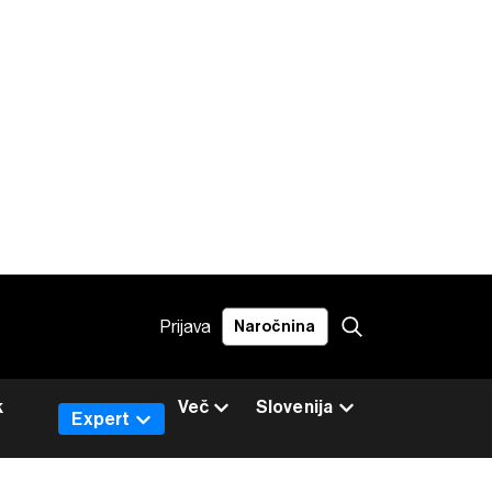
Prijava
Naročnina
k
Več
Slovenija
Expert