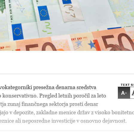
TEXT S
rvokategorniki presežna denarna sredstva
-
 konservativno. Pregled letnih poročil za leto
tja zunaj finančnega sektorja prosti denar
ajo v depozite, zakladne menice držav z visoko bonitetn
znice ali neposredne investicije v osnovno dejavnost.