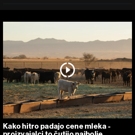
Kako hitro padajo cene mleka -
proizvajalci to čutijo najbolje