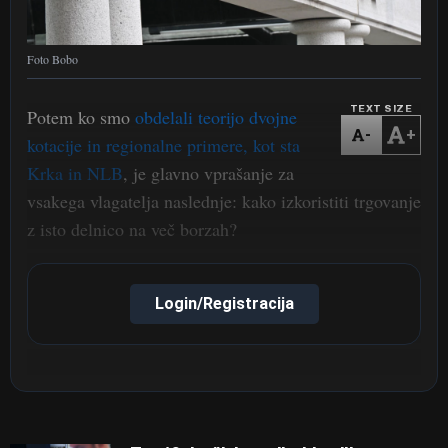
Foto Bobo
TEXT SIZE
Potem ko smo
obdelali teorijo dvojne
-
+
kotacije in regionalne primere, kot sta
Krka in NLB
, je glavno vprašanje za
vsakega vlagatelja naslednje: kako izkoristiti trgovanje
z isto delnico na več borzah?
Login/Registracija