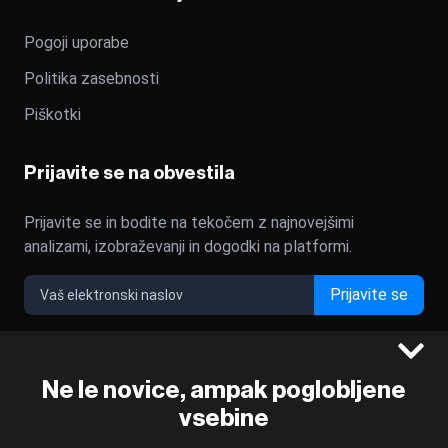
Pogoji uporabe
Politika zasebnosti
Piškotki
Prijavite se na obvestila
Prijavite se in bodite na tekočem z najnovejšimi
analizami, izobraževanji in dogodki na platformi.
Prijavite se
Ne le novice, ampak poglobljene
©2022 - 2026 Bloomberg L.P. All Rights Reserved. BLOOMBERG
vsebine
and the BLOOMBERG logo are registered trademarks and
service marks of Bloomberg Finance L.P. or its subsidiaries,