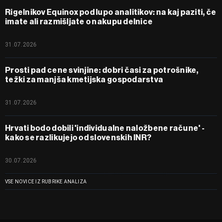
Rigelnikov Equinox pod lupo analitikov: na kaj paziti, če
imate ali razmišljate o nakupu delnice
31.07.2026
Prosti pad cene svinjine: dobri časi za potrošnike,
težki za manjša kmetijska gospodarstva
31.07.2026
Hrvati bodo dobili 'individualne naložbene račune' -
kako se razlikujejo od slovenskih INR?
30.07.2026
VSE NOVICE IZ RUBRIKE ANALIZA