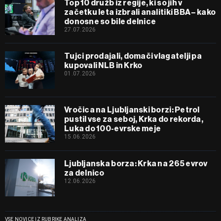
Top 10 družb iz regije, ki so jih v
začetku leta izbrali analitiki BBA – kako
donosne so bile delnice
27.07.2026
Tujci prodajali, domači vlagatelji pa
kupovali NLB in Krko
01.07.2026
Vročica na Ljubljanski borzi: Petrol
pustil vse za seboj, Krka do rekorda,
Luka do 100-evrske meje
15.06.2026
Ljubljanska borza: Krka na 265 evrov
za delnico
12.06.2026
VSE NOVICE IZ RUBRIKE ANALIZA