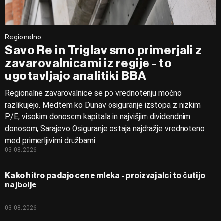
Regionalno
Savo Re in Triglav smo primerjali z
zavarovalnicami iz regije - to
ugotavljajo analitiki BBA
Regionalne zavarovalnice se po vrednotenju močno
razlikujejo. Medtem ko Dunav osiguranje izstopa z nizkim
P/E, visokim donosom kapitala in najvišjim dividendnim
donosom, Sarajevo Osiguranje ostaja najdražje vrednoteno
med primerljivimi družbami.
03.08.2026
Kako hitro padajo cene mleka - proizvajalci to čutijo
najbolje
03.08.2026