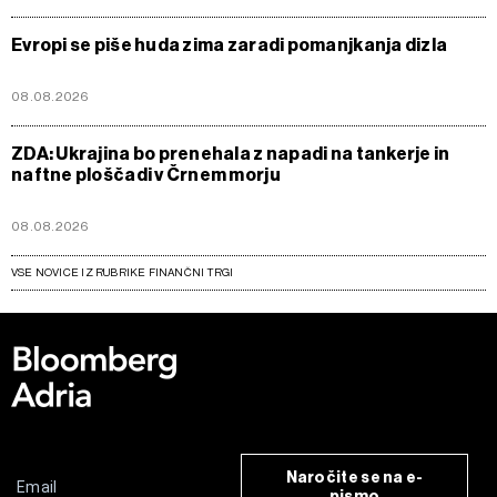
Evropi se piše huda zima zaradi pomanjkanja dizla
08.08.2026
ZDA: Ukrajina bo prenehala z napadi na tankerje in
naftne ploščadi v Črnem morju
08.08.2026
VSE NOVICE IZ RUBRIKE FINANČNI TRGI
Naročite se na e-
pismo