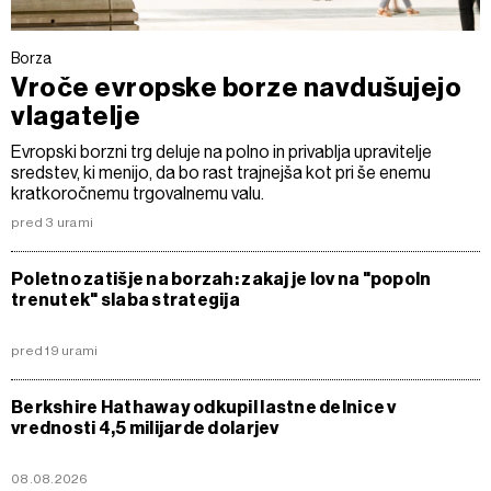
Borza
Vroče evropske borze navdušujejo
vlagatelje
Evropski borzni trg deluje na polno in privablja upravitelje
sredstev, ki menijo, da bo rast trajnejša kot pri še enemu
kratkoročnemu trgovalnemu valu.
pred 3 urami
Poletno zatišje na borzah: zakaj je lov na "popoln
trenutek" slaba strategija
pred 19 urami
Berkshire Hathaway odkupil lastne delnice v
vrednosti 4,5 milijarde dolarjev
08.08.2026