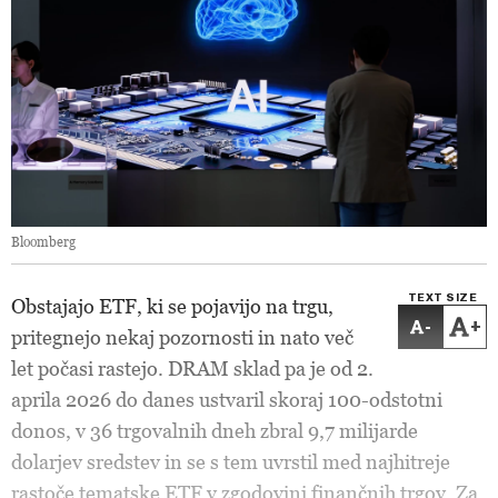
Bloomberg
TEXT SIZE
Obstajajo ETF, ki se pojavijo na trgu,
-
+
pritegnejo nekaj pozornosti in nato več
let počasi rastejo. DRAM sklad pa je od 2.
aprila 2026 do danes ustvaril skoraj 100-odstotni
donos, v 36 trgovalnih dneh zbral 9,7 milijarde
dolarjev sredstev in se s tem uvrstil med najhitreje
rastoče tematske ETF v zgodovini finančnih trgov. Za