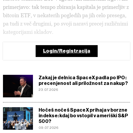
primerjavo: tak tempo zbiranja kapitala je primerljiv z
bitcoin ETF, v nekaterih pogledih pa jih celo presega,
pa tudi z več drugimi, po svoji naravi precej različnimi
kategorijami skladov.
Login/Registracija
Zakaj je delnica SpaceX padla po IPO:
precenjenost ali priložnost za nakup?
23.07.2026
Hočeš nočeš SpaceX prihaja v borzne
indekse: kdaj bo vstopil v ameriški S&P
500?
09.07.2026