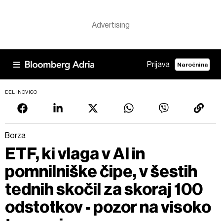
Prijava
Naročnina
DELI NOVICO
Borza
ETF, ki vlaga v AI in
pomnilniške čipe, v šestih
tednih skočil za skoraj 100
odstotkov - pozor na visoko