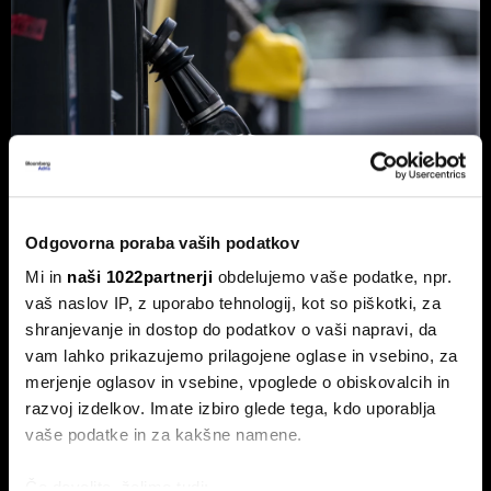
Odgovorna poraba vaših podatkov
Mi in
naši 1022partnerji
obdelujemo vaše podatke, npr.
vaš naslov IP, z uporabo tehnologij, kot so piškotki, za
shranjevanje in dostop do podatkov o vaši napravi, da
vam lahko prikazujemo prilagojene oglase in vsebino, za
Od kod prihaja dizel v Slovenijo in ali
merjenje oglasov in vsebine, vpoglede o obiskovalcih in
bo cena še naprej rasla
razvoj izdelkov. Imate izbiro glede tega, kdo uporablja
Od začetka leta se je sod surove nafte brent podražil za
vaše podatke in za kakšne namene.
več kot 30 odstotkov. A potrošniki na bencinskih črpalkah
ne kupujejo surove nafte, temveč njihove derivate.
Če dovolite, želimo tudi: