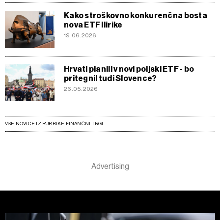
Kako stroškovno konkurenčna bosta
nova ETF Ilirike
19.06.2026
Hrvati planili v novi poljski ETF - bo
pritegnil tudi Slovence?
26.05.2026
VSE NOVICE IZ RUBRIKE FINANČNI TRGI