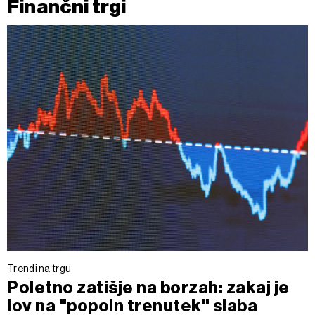
Finančni trgi
Trendi na trgu
Poletno zatišje na borzah: zakaj je
lov na "popoln trenutek" slaba