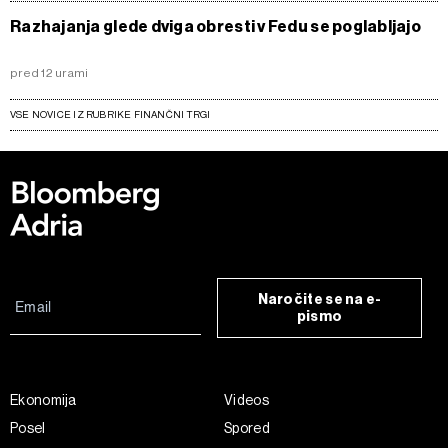
Razhajanja glede dviga obresti v Fedu se poglabljajo
pred 12 urami
VSE NOVICE IZ RUBRIKE FINANČNI TRGI
Naročite se na e-
pismo
Ekonomija
Videos
Posel
Spored