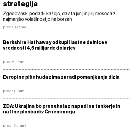
strategija
Zgodovinski podatki kažejo, da sta junij in julij meseca z
najmanjšo volatilnostjo na borzah
pred 2 urama
Berkshire Hathaway odkupil lastne delnice v
vrednosti 4,5 milijarde dolarjev
pred 6 urami
Evropi se piše huda zima zaradi pomanjkanja dizla
pred 11 urami
ZDA: Ukrajina bo prenehala z napadi na tankerje in
naftne ploščadi v Črnem morju
pred 12 urami