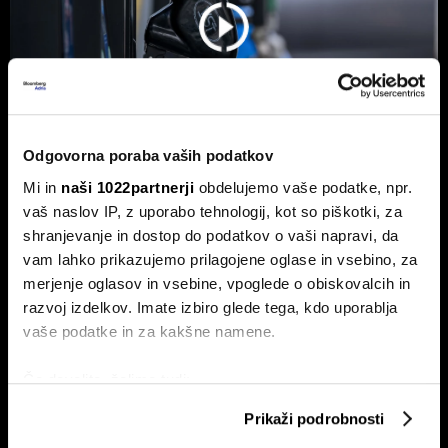
Odgovorna poraba vaših podatkov
Mi in
naši 1022partnerji
obdelujemo vaše podatke, npr.
Od kod prihaja dizel v Slovenijo in ali
vaš naslov IP, z uporabo tehnologij, kot so piškotki, za
bo cena še naprej rasla
shranjevanje in dostop do podatkov o vaši napravi, da
vam lahko prikazujemo prilagojene oglase in vsebino, za
Od začetka leta se je sod surove nafte brent podražil za
več kot 30 odstotkov. A potrošniki na bencinskih črpalkah
merjenje oglasov in vsebine, vpoglede o obiskovalcih in
ne kupujejo surove nafte, temveč njihove derivate.
razvoj izdelkov. Imate izbiro glede tega, kdo uporablja
vaše podatke in za kakšne namene.
Če dovolite, želimo tudi:
Zbirati informacije o vaši geografski lokaciji, ki so
Prikaži podrobnosti
lahko točni do nekaj metrov