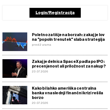
Login/Registracija
Poletno zatišje na borzah: zakaj je lov
na "popoln trenutek" slaba strategija
pred 2 urama
Zakaj je delnica SpaceX padla po IPO:
precenjenost ali priložnost za nakup?
23.07.2026
Kako bi lahko ameriška centralna
banka v naslednji finančni krizi rešila
borzo
20.07.2026