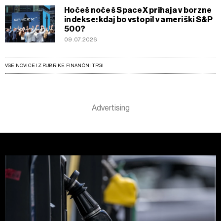
Hočeš nočeš SpaceX prihaja v borzne
indekse: kdaj bo vstopil v ameriški S&P
500?
09.07.2026
VSE NOVICE IZ RUBRIKE FINANČNI TRGI