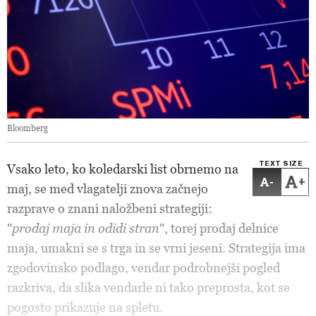
Bloomberg
TEXT SIZE
Vsako leto, ko koledarski list obrnemo na
-
+
maj, se med vlagatelji znova začnejo
razprave o znani naložbeni strategiji:
"
prodaj maja in odidi stran
", torej prodaj delnice
maja, umakni se s trga in se vrni jeseni. Strategija ima
zgodovinsko podlago, vendar podrobnejši pogled
razkriva, da slika vendarle ni tako preprosta, kot se
pogosto prikazuje na spletu.