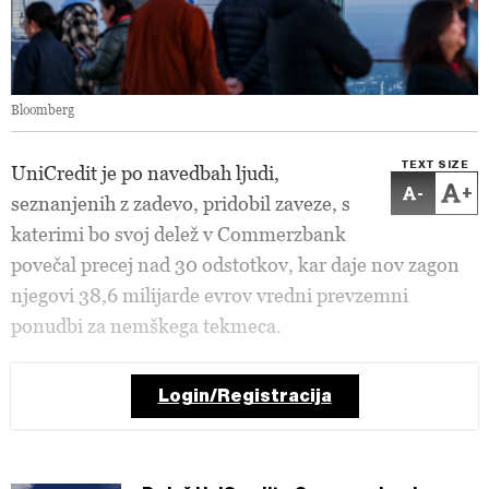
Bloomberg
TEXT SIZE
UniCredit je po navedbah ljudi,
-
+
seznanjenih z zadevo, pridobil zaveze, s
katerimi bo svoj delež v Commerzbank
povečal precej nad 30 odstotkov, kar daje nov zagon
njegovi 38,6 milijarde evrov vredni prevzemni
ponudbi za nemškega tekmeca.
Login/Registracija