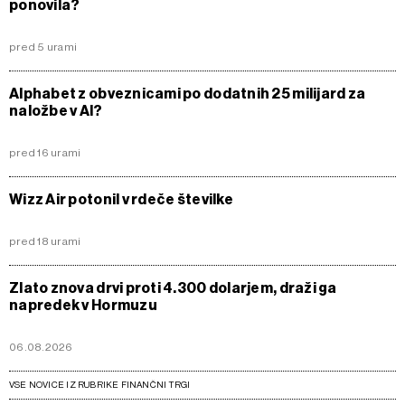
ponovila?
pred 5 urami
Alphabet z obveznicami po dodatnih 25 milijard za
naložbe v AI?
pred 16 urami
Wizz Air potonil v rdeče številke
pred 18 urami
Zlato znova drvi proti 4.300 dolarjem, draži ga
napredek v Hormuzu
06.08.2026
VSE NOVICE IZ RUBRIKE FINANČNI TRGI