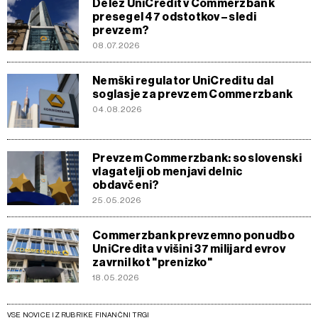
Delež UniCredit v Commerzbank
presegel 47 odstotkov – sledi
prevzem?
08.07.2026
Nemški regulator UniCreditu dal
soglasje za prevzem Commerzbank
04.08.2026
Prevzem Commerzbank: so slovenski
vlagatelji ob menjavi delnic
obdavčeni?
25.05.2026
Commerzbank prevzemno ponudbo
UniCredita v višini 37 milijard evrov
zavrnil kot "prenizko"
18.05.2026
VSE NOVICE IZ RUBRIKE FINANČNI TRGI