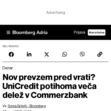
Prijava
Naročnina
DELI NOVICO
Denar
Nov prevzem pred vrati?
UniCredit potihoma veča
delež v Commerzbank
Vir:
Sonia Sirletti - Bloomberg