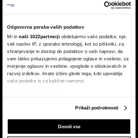
Od kod prihaja dizel v Slovenijo in ali
Odgovorna poraba vaših podatkov
bo cena še naprej rasla
Mi in
naši 1022partnerji
obdelujemo vaše podatke, npr.
Od začetka leta se je sod surove nafte brent podražil za
vaš naslov IP, z uporabo tehnologij, kot so piškotki, za
več kot 30 odstotkov. A potrošniki na bencinskih črpalkah
ne kupujejo surove nafte, temveč njihove derivate.
shranjevanje in dostop do podatkov o vaši napravi, da
vam lahko prikazujemo prilagojene oglase in vsebino, za
merjenje oglasov in vsebine, vpoglede o obiskovalcih in
razvoj izdelkov. Imate izbiro glede tega, kdo uporablja
vaše podatke in za kakšne namene.
Če dovolite, želimo tudi:
Zbirati informacije o vaši geografski lokaciji, ki so
Prikaži podrobnosti
lahko točni do nekaj metrov
ETF-tekma Hrvatov in Slovencev
Nas čaka draga kurilna sezona?
Identificirati napravo z aktivnim preverjanjem
na Ljubljanski borzi: kdo zmaguje
EU z najnižjimi zalogami plina v
s košarico slovenskih delnic
dveh desetletjih
Dovoli vse
lastnosti (odčitavanje prstnih odtisov)
Poglejte si še, kako se obdelujejo vaši osebni podatki in