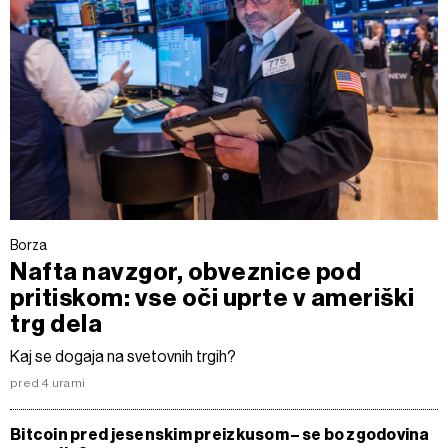
Borza
Nafta navzgor, obveznice pod
pritiskom: vse oči uprte v ameriški
trg dela
Kaj se dogaja na svetovnih trgih?
pred 4 urami
Bitcoin pred jesenskim preizkusom – se bo zgodovina