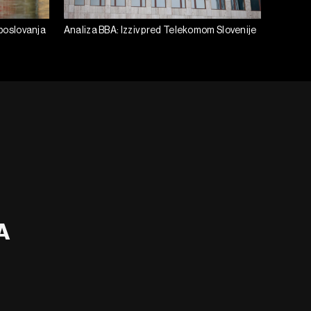
 poslovanja
Analiza BBA: Izziv pred Telekomom Slovenije
BA