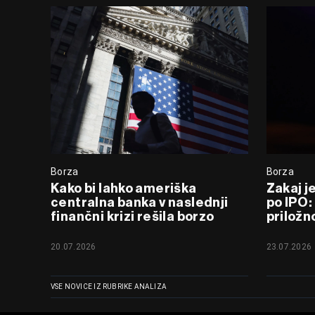
Borza
Borza
Kako bi lahko ameriška
Zakaj j
centralna banka v naslednji
po IPO:
finančni krizi rešila borzo
priložn
20.07.2026
23.07.2026
VSE NOVICE IZ RUBRIKE ANALIZA