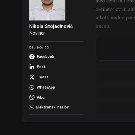
med ceno in dobič
oscilatorjev in an
nikoli uradno pat
imenu.
Nikola Stojadinović
Novinar
DELI NOVICO
Facebook
Post
Tweet
WhatsApp
Viber
Elektronski naslov