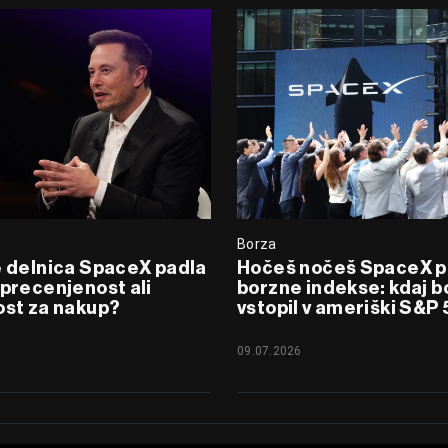
Borza
e delnica SpaceX padla
Hočeš nočeš SpaceX pr
 precenjenost ali
borzne indekse: kdaj b
ost za nakup?
vstopil v ameriški S&P
09.07.2026