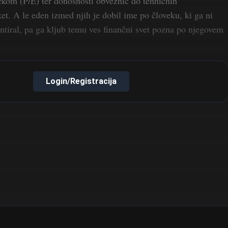
kom (P/E) ter donosnosti obveznic do tehničnih
ket. A le eden izmed njih je dobil ime po človeku, ki ga ni
entiral, pa ga kljub temu ves finančni svet pozna po njegovem
Login/Registracija