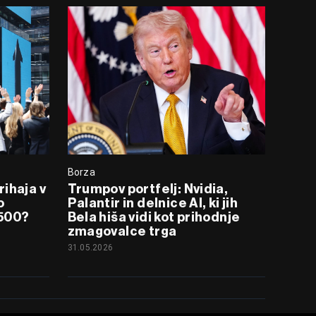
Borza
ihaja v
Trumpov portfelj: Nvidia,
o
Palantir in delnice AI, ki jih
 500?
Bela hiša vidi kot prihodnje
zmagovalce trga
31.05.2026