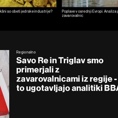
kšni so obeti jedrske industrije?
Poplave v osrednji Evropi: Analiza
zavarovalnic
Regionalno
Savo Re in Triglav smo
primerjali z
zavarovalnicami iz regije -
to ugotavljajo analitiki B