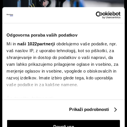
Odgovorna poraba vaših podatkov
Od kod prihaja dizel v Slovenijo in ali
Mi in
naši 1022partnerji
obdelujemo vaše podatke, npr.
bo cena še naprej rasla
vaš naslov IP, z uporabo tehnologij, kot so piškotki, za
Od začetka leta se je sod surove nafte brent podražil za
shranjevanje in dostop do podatkov o vaši napravi, da
več kot 30 odstotkov. A potrošniki na bencinskih črpalkah
vam lahko prikazujemo prilagojene oglase in vsebino, za
ne kupujejo surove nafte, temveč njihove derivate.
merjenje oglasov in vsebine, vpoglede o obiskovalcih in
razvoj izdelkov. Imate izbiro glede tega, kdo uporablja
vaše podatke in za kakšne namene.
Če dovolite, želimo tudi:
Zbirati informacije o vaši geografski lokaciji, ki so
Prikaži podrobnosti
lahko točni do nekaj metrov
Identificirati napravo z aktivnim preverjanjem
Dovoli vse
lastnosti (odčitavanje prstnih odtisov)
ETF-tekma Hrvatov in Slovencev
Nas čaka draga kurilna sezona?