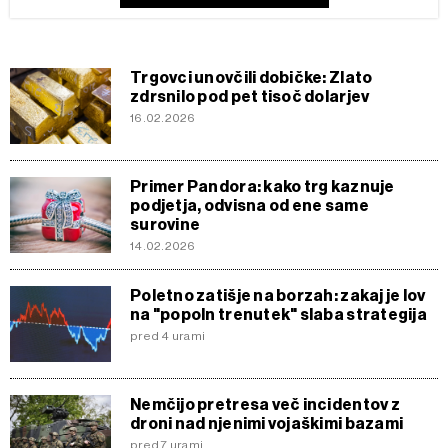
Trgovci unovčili dobičke: Zlato
zdrsnilo pod pet tisoč dolarjev
16.02.2026
Primer Pandora: kako trg kaznuje
podjetja, odvisna od ene same
surovine
14.02.2026
Poletno zatišje na borzah: zakaj je lov
na "popoln trenutek" slaba strategija
pred 4 urami
Nemčijo pretresa več incidentov z
droni nad njenimi vojaškimi bazami
pred 7 urami