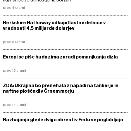
pred 4 urami
Berkshire Hathaway odkupil lastne delnice v
vrednosti 4,5 milijarde dolarjev
pred 8 urami
Evropi se piše huda zima zaradi pomanjkanja dizla
pred 13 urami
ZDA: Ukrajina bo prenehala z napadi na tankerje in
naftne ploščadi v Črnem morju
pred 14 urami
Razhajanja glede dviga obresti v Fedu se poglabljajo