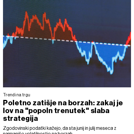
Trendi na trgu
Poletno zatišje na borzah: zakaj je
lov na "popoln trenutek" slaba
strategija
Zgodovinski podatki kažejo, da sta junij in julij meseca z
najmanjšo volatilnostjo na borzah