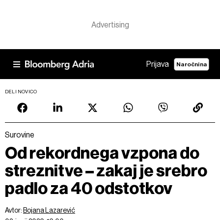
Prijava
Naročnina
DELI NOVICO
Surovine
Od rekordnega vzpona do
streznitve – zakaj je srebro
padlo za 40 odstotkov
Avtor:
Bojana Lazarević