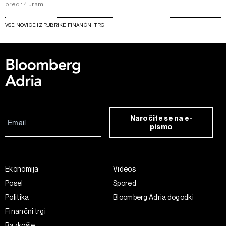
pred 14 urami
VSE NOVICE IZ RUBRIKE FINANČNI TRGI
Naročite se na e-
pismo
Ekonomija
Videos
Posel
Spored
Politika
Bloomberg Adria dogodki
Finančni trgi
Razkošje