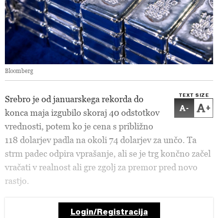
Bloomberg
TEXT SIZE
Srebro je od januarskega rekorda do
-
+
konca maja izgubilo skoraj 40 odstotkov
vrednosti, potem ko je cena s približno
118 dolarjev padla na okoli 74 dolarjev za unčo. Ta
strm padec odpira vprašanje, ali se je trg končno začel
vračati v realnost ali gre zgolj za premor pred novo
rastjo.
Login/Registracija