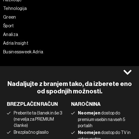
Tehnologija
Green
Šport
Analiza
Adria Insight
Businessweek Adria
Spremljajte nas
Splošni pogoji
Politika zasebnosti
Facebook
Nadaljujte z branjem tako, da izberete eno
Piškotki
Instagram
od spodnjih možnosti.
Impresum
Twitter
BREZPLAČEN RAČUN
NAROČNINA
Marketing
Linkedin
Preberite ta članek in še 3
Neomejen
dostop do
Uporaba umetne inteligence
Tiktok
(ne velja za PREMIUM
premium vsebin na vseh 5
članke)
portalih
Brezplačno glasilo
Neomejen
dostop do TV in
©2022 - 2026 Bloomberg L.P. All Rights Reserved. BLOOMBERG and