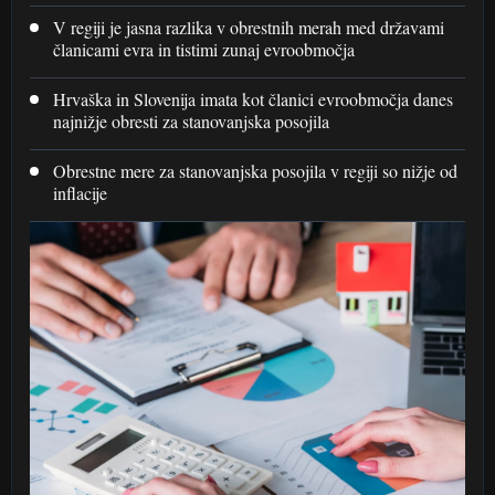
V regiji je jasna razlika v obrestnih merah med državami
članicami evra in tistimi zunaj evroobmočja
Hrvaška in Slovenija imata kot članici evroobmočja danes
najnižje obresti za stanovanjska posojila
Obrestne mere za stanovanjska posojila v regiji so nižje od
inflacije