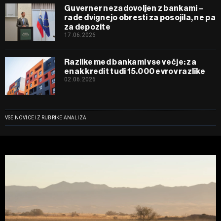
Guverner nezadovoljen z bankami –
rade dvignejo obresti za posojila, ne pa
za depozite
17.06.2026
Razlike med bankami vse večje: za
enak kredit tudi 15.000 evrov razlike
02.06.2026
VSE NOVICE IZ RUBRIKE ANALIZA