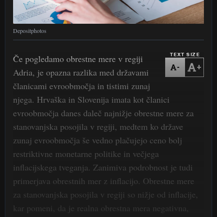
Depositphotos
TEXT SIZE
Če pogledamo obrestne mere v regiji
-
+
Adria, je opazna razlika med državami
članicami evroobmočja in tistimi zunaj
njega. Hrvaška in Slovenija imata kot članici
evroobmočja danes daleč najnižje obrestne mere za
stanovanjska posojila v regiji, medtem ko države
zunaj evroobmočja še vedno plačujejo ceno bolj
restriktivne monetarne politike in večjega
inflacijskega tveganja. Zanimiva podrobnost je tudi
primerjava obrestnih mer z inflacijo. Obrestne mere
za stanovanjska posojila v regiji so nižje od inflacije,
kar pomeni, da je realna obrestna mera negativna,