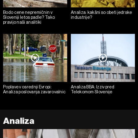
Bodo cene nepremičnin v
Analiza: kakšni so obeti jedrske
Sloveniji letos padle? Tako
industrije?
pravijo naši analitiki
Poplave v osrednji Evropi:
Analiza BBA: Izziv pred
Analiza poslovanja zavarovalnic
Telekomom Slovenije
Analiza