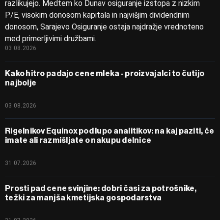
razlikujejo. Medtem ko Dunav osiguranje izstopa z nizkim
P/E, visokim donosom kapitala in najvišjim dividendnim
donosom, Sarajevo Osiguranje ostaja najdražje vrednoteno
med primerljivimi družbami.
03.08.2026
Kako hitro padajo cene mleka - proizvajalci to čutijo
najbolje
03.08.2026
Rigelnikov Equinox pod lupo analitikov: na kaj paziti, če
imate ali razmišljate o nakupu delnice
31.07.2026
Prosti pad cene svinjine: dobri časi za potrošnike,
težki za manjša kmetijska gospodarstva