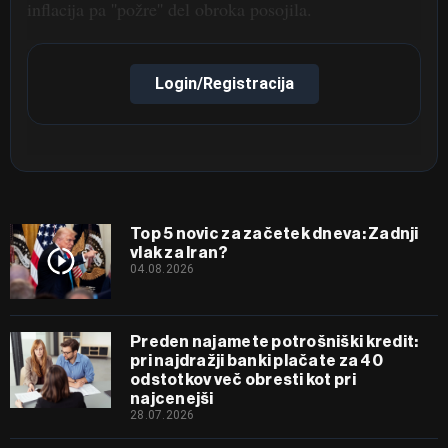
inflacija pa ''požre'' del obroka posojila.
Login/Registracija
Top 5 novic za začetek dneva: Zadnji
vlak za Iran?
04.08.2026
Preden najamete potrošniški kredit:
pri najdražji banki plačate za 40
odstotkov več obresti kot pri
najcenejši
28.07.2026