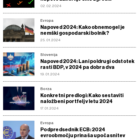
02.02.2024
Evropa
Napoved 2024: Kako obnemogel je
nemški gospodarski bolnik?
25.01.2024
Slovenija
Napoved 2024: Lani poldrugi odstotek
rasti BDP, v 2024 pa dobra dva
19.01.2024
Borza
Konkretni predlogi: Kako sestaviti
naložbeni portfelj v letu 2024
17.01.2024
Evropa
Podpredsednik ECB: 2024
evroobmočju prinaša upočasnitev