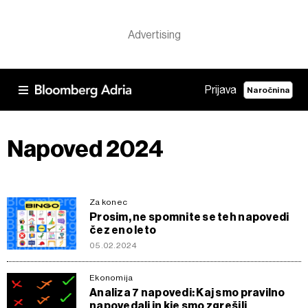
Prijava
Naročnina
Napoved 2024
Za konec
Prosim, ne spomnite se teh napovedi
čez eno leto
05.02.2024
Ekonomija
Analiza 7 napovedi: Kaj smo pravilno
napovedali in kje smo zgrešili