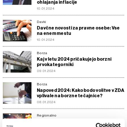
ohlajanja inflacije
10.01.2024
Davki
Davčne novosti za pravne osebe: Vse
na enem mestu
10.01.2024
Borza
Kaj v letu 2024 pričakujejo borzni
prvokategorniki
09.01.2024
Borza
Napoved 2024: Kako bodo volitve v ZDA
vplivale na borzne tečajnice?
08.01.2024
Regionalno
Analiza BBA: Cinkarna Celje z najvišjo
maržo EBITDA v kemični industriji