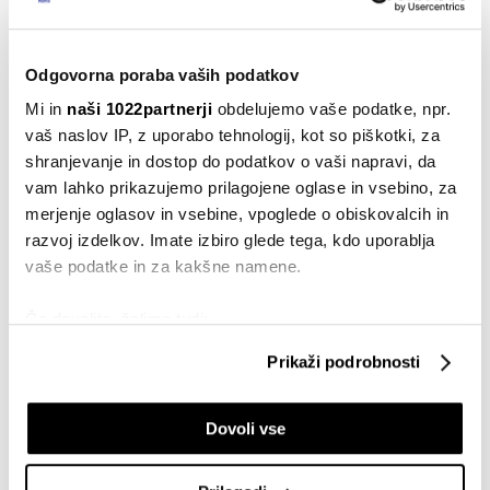
regije
08.01.2024
Odgovorna poraba vaših podatkov
Slovenija
Mi in
naši 1022partnerji
obdelujemo vaše podatke, npr.
Napoved za trg dela: Plače v 2024 in
vaš naslov IP, z uporabo tehnologij, kot so piškotki, za
2025 še navzgor
shranjevanje in dostop do podatkov o vaši napravi, da
04.01.2024
vam lahko prikazujemo prilagojene oglase in vsebino, za
merjenje oglasov in vsebine, vpoglede o obiskovalcih in
Denar
Napoved 2024: Bo dolar zašel v
razvoj izdelkov. Imate izbiro glede tega, kdo uporablja
medvedji trend?
vaše podatke in za kakšne namene.
02.01.2024
Če dovolite, želimo tudi:
Surovine
Zbirati informacije o vaši geografski lokaciji, ki so
Napoved 2024: Kako zelo se bo
Prikaži podrobnosti
lahko točni do nekaj metrov
lesketalo zlato?
Identificirati napravo z aktivnim preverjanjem
02.01.2024
Dovoli vse
lastnosti (odčitavanje prstnih odtisov)
Poglejte si še, kako se obdelujejo vaši osebni podatki in
Davki
Pregled: Zakonodajne novosti in
nastavite svoje preference v
razdelku o podrobnostih
.