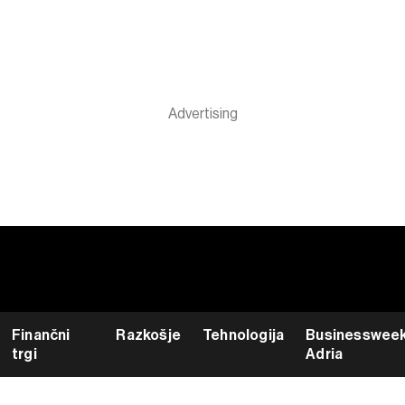
Finančni
Razkošje
Tehnologija
Businesswee
trgi
Adria