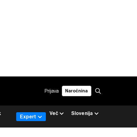
Prijava
Naročnina
k
Več
Slovenija
Expert