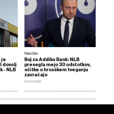
Naložbe
 je
Boj za Addiko Bank: NLB
l dovolj
presegla mejo 30 odstotkov,
k - NLB
očitke o hrvaškem tveganju
zavračajo
23.07.2026