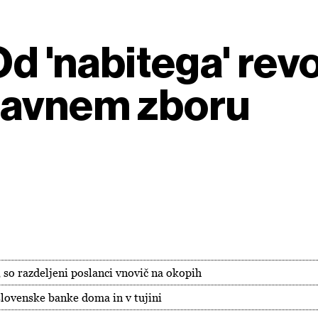
Od 'nabitega' rev
žavnem zboru
 so razdeljeni poslanci vnovič na okopih
slovenske banke doma in v tujini