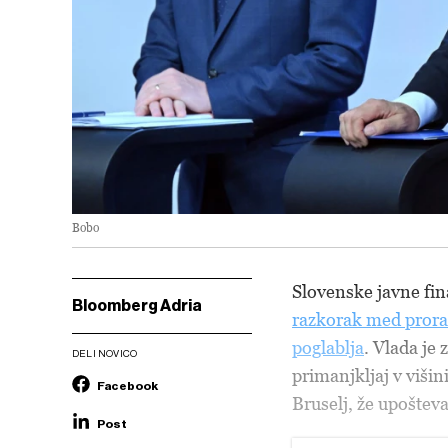
Bobo
Slovenske javne fin
Bloomberg Adria
razkorak med prora
poglablja
. Vlada je
DELI NOVICO
primanjkljaj v viši
Facebook
Bruselj, že upošteva
Post