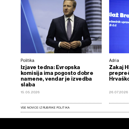
Politika
Adria
Izjave tedna: Evropska
Zakaj H
komisija ima pogosto dobre
prepreč
namene, vendar je izvedba
Hrvašk
slaba
15.05.2026
26.07.2026
VSE NOVICE IZ RUBRIKE POLITIKA