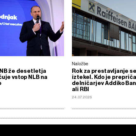
Naložbe
NB že desetletja
Rok za prestavljanje se
uje vstop NLB na
iztekel. Kdo je prepriča
o
delničarjev Addiko Ban
ali RBI
24.07.2026