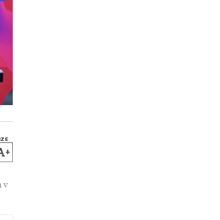
IZE
+
 v