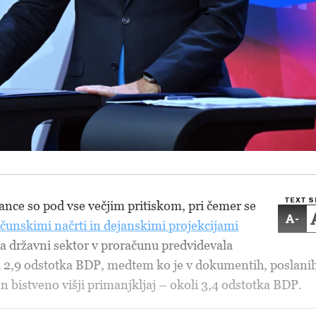
TEXT S
ance so pod vse večjim pritiskom, pri čemer se
-
čunskimi načrti in dejanskimi projekcijami
 za državni sektor v proračunu predvidevala
ni 2,9 odstotka BDP, medtem ko je v dokumentih, poslanih
n bistveno višji primanjkljaj – okoli 3,4 odstotka BDP.