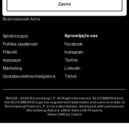
Analiza
Zavrni
Adria Insight
Skupni upravljavci obdelave so HD-WIN ARENA SPORT
Businessweek Adria
d.o.o. in
Partnerji
. Več o podatkih, ki jih obdelujemo, in o
vaših pravicah glede teh podatkov najdete v naši
Politiki
zasebnosti
, o piškotkih in drugih podobnih tehnologijah
Spremljajte nas
Splošni pogoji
pa v
Politiki piškotkov
.
Politika zasebnosti
Facebook
Piškotke lahko kadar koli ponovno prilagodite tako, da
Piškotki
Instagram
kliknete možnost »Prikaži podrobnosti«. Privolitev lahko
Impresum
Twitter
kadar koli prekličete brez kakršnih koli posledic.
Marketing
Linkedin
Uporaba umetne inteligence
Tiktok
©2022 - 2026 Bloomberg L.P. All Rights Reserved. BLOOMBERG and
the BLOOMBERG logo are registered trademarks and service marks of
Bloomberg Finance L.P. or its subsidiaries, displayed with permission
Bloomberg Adria is a Mtel Swiss SA Property
News CMS by Cubes