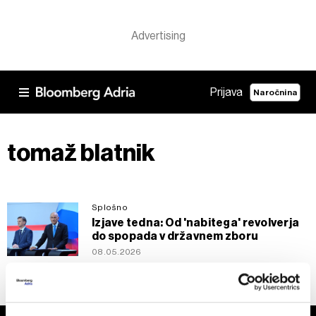
Prijava
Naročnina
tomaž blatnik
Splošno
Izjave tedna: Od 'nabitega' revolverja
do spopada v državnem zboru
08.05.2026