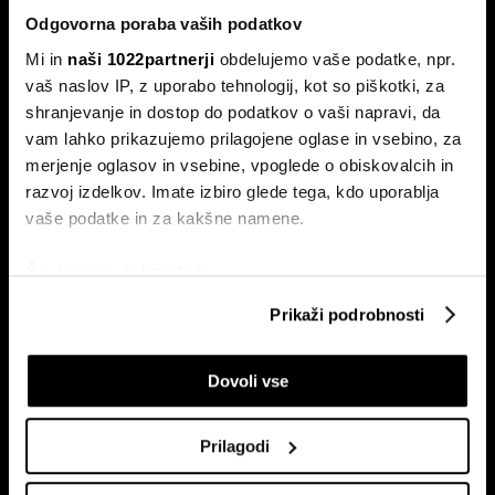
Odgovorna poraba vaših podatkov
Mi in
naši 1022partnerji
obdelujemo vaše podatke, npr.
vaš naslov IP, z uporabo tehnologij, kot so piškotki, za
shranjevanje in dostop do podatkov o vaši napravi, da
vam lahko prikazujemo prilagojene oglase in vsebino, za
Naročite se na e-
merjenje oglasov in vsebine, vpoglede o obiskovalcih in
pismo
razvoj izdelkov. Imate izbiro glede tega, kdo uporablja
vaše podatke in za kakšne namene.
Ekonomija
Videos
Če dovolite, želimo tudi:
Posel
Spored
Zbirati informacije o vaši geografski lokaciji, ki so
Prikaži podrobnosti
Politika
Bloomberg Adria dogodki
lahko točni do nekaj metrov
Finančni trgi
Identificirati napravo z aktivnim preverjanjem
Dovoli vse
lastnosti (odčitavanje prstnih odtisov)
Razkošje
Poglejte si še, kako se obdelujejo vaši osebni podatki in
Tehnologija
nastavite svoje preference v
razdelku o podrobnostih
.
Green
Prilagodi
Lahko spremenite ali odstranite vaše dovoljenje kadarkoli
Šport
iz Izjave o piškotkih.